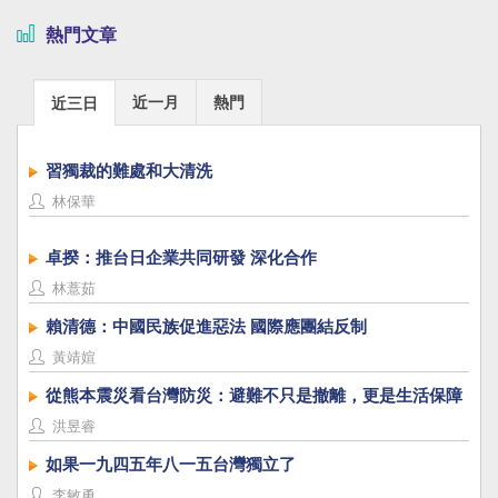
熱門文章
近一月
熱門
近三日
習獨裁的難處和大清洗
林保華
卓揆：推台日企業共同研發 深化合作
林薏茹
賴清德：中國民族促進惡法 國際應團結反制
黃靖媗
從熊本震災看台灣防災：避難不只是撤離，更是生活保障
洪昱睿
如果一九四五年八一五台灣獨立了
李敏勇