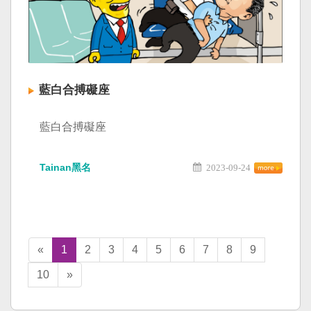
藍白合搏礙座
藍白合搏礙座
Tainan黑名
2023-09-24
«
1
2
3
4
5
6
7
8
9
10
»