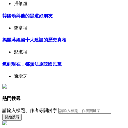
張肇烜
韓國瑜與他的黑道好朋友
曾韋禎
揭開蔣經國十大建設的歷史真相
彭淑禎
氣到現在，都無法原諒國民黨
陳增芝
熱門搜尋
請輸入標題、作者等關鍵字
開始搜尋