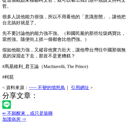
從這個觀點來檢驗柯文哲，就可以看出我們應不應該支持柯文
哲。
很多人說他能力很強，所以不用看他的「意識形態」，讓他把
台北搞好就是了。
先不要討論他的能力強不強。（和國民黨的那些垃圾媽寶比，
當然強。隨便街上抓一個都會比他們強。）
假如他能力強，又縱容他實力壯大，讓他帶台灣往中國那個無
底的深淵走下去，那豈不是更糟糕？
#馬基維利_君王論（Machiavelli, The Prince)
#柯屁
< 資料來源：
~~~ 不變的憤怒鳥
｜
引用網址
>
分享文章：
⇐ 不願醒來，或只是裝睡
加護病房 ⇒