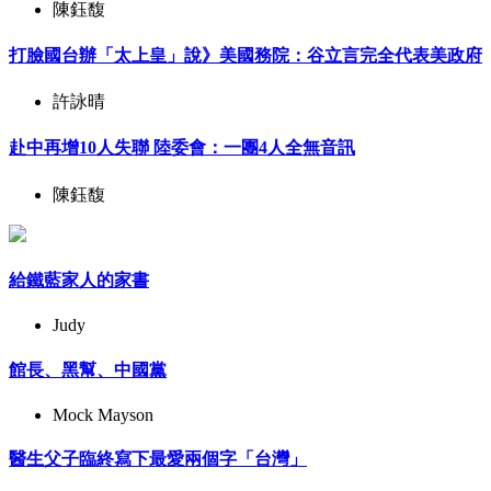
陳鈺馥
打臉國台辦「太上皇」說》美國務院：谷立言完全代表美政府
許詠晴
赴中再增10人失聯 陸委會：一團4人全無音訊
陳鈺馥
給鐵藍家人的家書
Judy
館長、黑幫、中國黨
Mock Mayson
醫生父子臨終寫下最愛兩個字「台灣」