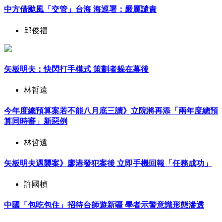
中方借颱風「交管」台海 海巡署：嚴厲譴責
邱俊福
矢板明夫：快閃打手模式 策劃者躲在幕後
林哲遠
今年度總預算案若不能八月底三讀》立院將再添「兩年度總預
算同時審」新惡例
林哲遠
矢板明夫遇襲案》廖港發犯案後 立即手機回報「任務成功」
許國楨
中國「包吃包住」招待台師遊新疆 學者示警意識形態滲透