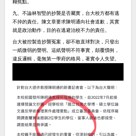
糊焦點。
九、不論林智堅的抄襲是否屬實，台大校方都有逃
不掉的責任。陳文章要求陳明通向社會道歉，其實
就是政治動作，目的在逃避治校不力的責任。
台大被控製造抄襲冤案，卻不敢直球對決，只發出
一紙微弱的聲明。這紙聲明不符事實，顛覆慣例，
違反邏輯，毫無第一學府的格局，著實令人失望。