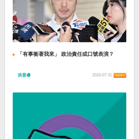
「有事衝著我來」 政治責任或口號表演？
洪昱睿
2026-07-31