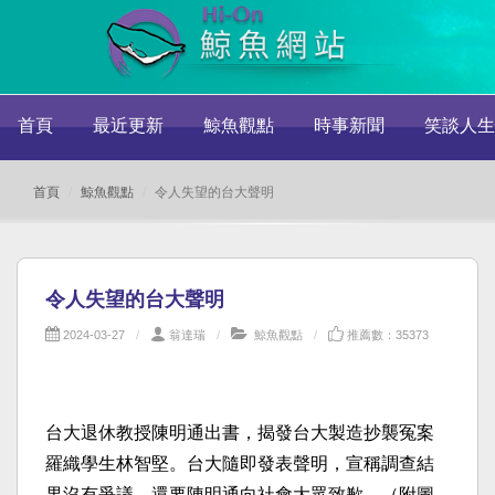
首頁
最近更新
鯨魚觀點
時事新聞
笑談人生
首頁
鯨魚觀點
令人失望的台大聲明
令人失望的台大聲明
2024-03-27
翁達瑞
鯨魚觀點
推薦數：35373
台大退休教授陳明通出書，揭發台大製造抄襲冤案
羅織學生林智堅。台大隨即發表聲明，宣稱調查結
果沒有爭議，還要陳明通向社會大眾致歉。（附圖