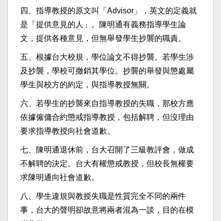
四、指導教授的原文叫「Advisor」，英文的定義就
是「提供意見的人」。陳明通有義務指導學生論
文，提供各種意見，但無舉發學生抄襲的職責。
五、根據台大校規，學位論文不得抄襲。若學生涉
及抄襲，學校可撤銷其學位。抄襲的舉發與懲處屬
學生與校方的約定，與指導教授無關。
六、若學生的抄襲來自指導教授的失職，那校方應
依據僱傭合約懲戒指導教授，包括解聘，但沒理由
要求指導教授向社會道歉。
七、陳明通退休前，台大召開了三級教評會，做成
不解聘的決定。台大有權懲戒教授，但校長無權要
求陳明通向社會道歉。
八、學生違規與教授失職是性質完全不同的兩件
事，台大的聲明卻故意將兩者混為一談，目的在模