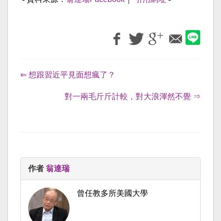
⇐ 想跟習近平見面想瘋了？
對一兩毛斤斤計較，對大浪渾然不覺 ⇒
作者
翁達瑞
曾任教多所美國大學