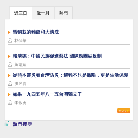
近一月
熱門
近三日
習獨裁的難處和大清洗
林保華
賴清德：中國民族促進惡法 國際應團結反制
黃靖媗
從熊本震災看台灣防災：避難不只是撤離，更是生活保障
洪昱睿
如果一九四五年八一五台灣獨立了
李敏勇
熱門搜尋