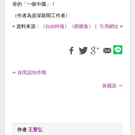
吞的「一個中國」！
（作者為資深新聞工作者）
< 資料來源：
《自由時報》《鏗鏘集》
｜
引用網址
>
⇐ 抹黑認知作戰
黃國昌 ⇒
作者
王景弘