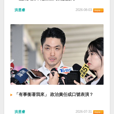
洪昱睿
2026-08-03
「有事衝著我來」 政治責任或口號表演？
洪昱睿
2026-07-31