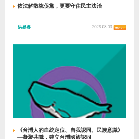
依法解散統促黨，更要守住民主法治
洪昱睿
2026-08-03
《台灣人的血統定位、自我認同、民族意識》
—凝聚共識，建立台灣國族認同