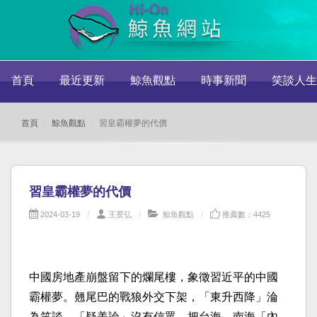
首頁
最近更新
鯨魚觀點
時事新聞
笑談人生
首頁
鯨魚觀點
習皇霸權夢的代價
習皇霸權夢的代價
2024-03-19
王景弘
鯨魚觀點
推薦數：4425
中國房地產崩盤留下的爛尾樓，象徵習近平的中國
霸權夢。翹尾巴的戰狼外交下架，「東升西降」淪
為笑談，「疑美論」沒有信眾，把台海、南海「內