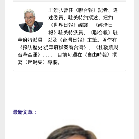
王景弘曾任《聯合報》記者、選
述委員、駐美特約撰述、紐約
《世界日報》編譯、《經濟日
報》駐美特派員、《聯合報》駐
華府特派員，以及《台灣日報》主筆。著作有
《採訪歷史:從華府檔案看台灣》、《杜勒斯與
台灣命運》……。目前每週在《自由時報》撰
寫〈鏗鏘集〉專欄。
最新文章：