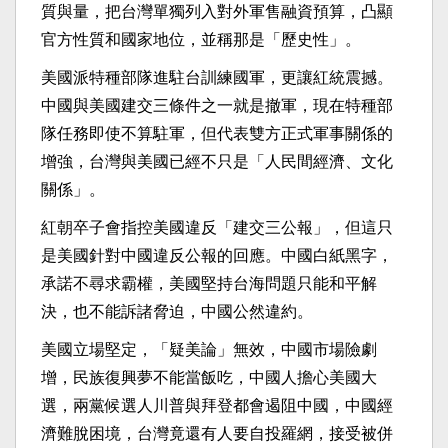
質與量，把台灣單獨列入對外軍售融資預算，凸顯
官方性質和國家地位，並稱那是「歷史性」。
美國派特種部隊進駐台訓練國軍，更讓紅統震撼。
中國與美國建交三條件之一就是撤軍，現在特種部
隊任務即使不算駐軍，但代表雙方正式軍事關係的
增強，台灣與美國已經不只是「人民間經濟、文化
關係」。
紅朝卒子會指控美國違反「建交三公報」，但這只
是美國針對中國違反公報的回應。中國白紙黑字，
承諾不尋求霸權，美國堅持台海問題只能和平解
決，也不能訴諸脅迫，中國公然違約。
美國立場堅定，「疑美論」無效，中國市場險劇
增，民族復興夢不能當飯吃，中國人擔心美國大
選，兩黨候選人川普與拜登都會遏阻中國，中國經
濟難脫困境，台灣竟還有人要自投羅網，接受被併