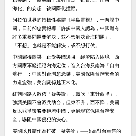
海化」的妄想，被國際化撞翻。
阿拉伯世界的指標性媒體《半島電視》，一向親中
國，日前卻忠實報導「許多中國人認為，中國還有
許多重要問題要解決，並不想解決台海問題」。
「不想」也就是不能解決，或不想打仗。
中國霸權圖謀，正受美國遏阻，經濟陷入困境；西
方國家軍艦拒絕內海定位，進入台海及南海「自由
航行」；中國對台灣愈恐嚇，美國保障台灣安全的
力道愈強，美台關係越正常化。
紅朝同路人散佈「疑美論」，鼓吹「東升西降」，
強調美國不會派兵助台，但東不升，西不降，美國
反以競爭策略要拖垮中國，更展現它保障台灣安
全，嚇阻中國侵犯的決心。
美國以具體作為打破「疑美論」──提高對台軍售的