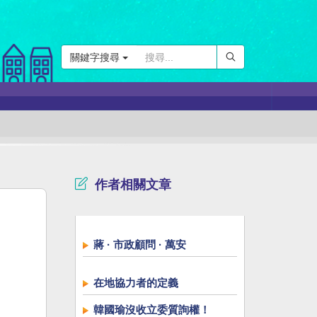
關鍵字搜尋
作者相關文章
蔣 · 市政顧問 · 萬安
在地協力者的定義
韓國瑜沒收立委質詢權！