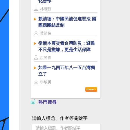
化合作
林薏茹
賴清德：中國民族促進惡法 國
際應團結反制
黃靖媗
從熊本震災看台灣防災：避難
不只是撤離，更是生活保障
洪昱睿
如果一九四五年八一五台灣獨
立了
李敏勇
熱門搜尋
請輸入標題、作者等關鍵字