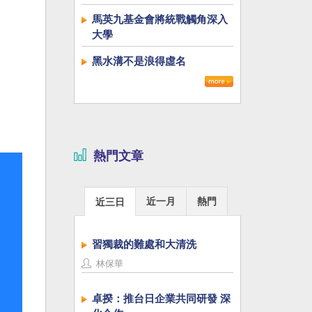
馬英九基金會將統戰觸角深入
大學
黑水溝不是浪得虛名
熱門文章
近一月
熱門
近三日
習獨裁的難處和大清洗
林保華
卓揆：推台日企業共同研發 深