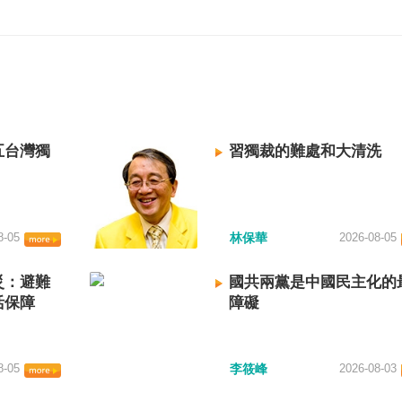
五台灣獨
習獨裁的難處和大清洗
8-05
林保華
2026-08-05
災：避難
國共兩黨是中國民主化的
活保障
障礙
8-05
李筱峰
2026-08-03