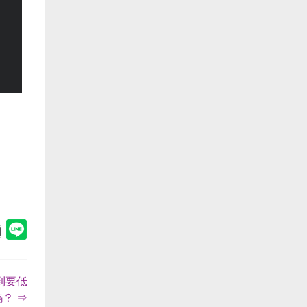
到要低
？ ⇒