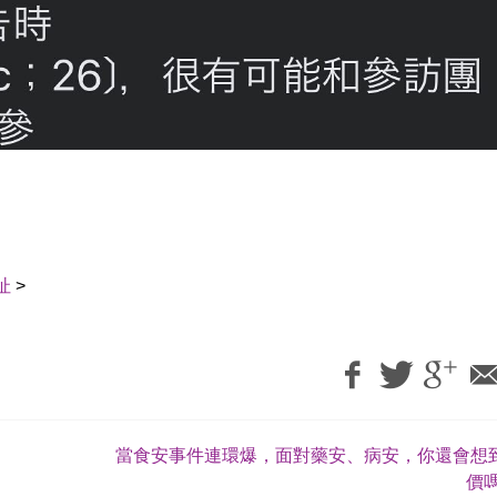
址
>
當食安事件連環爆，面對藥安、病安，你還會想
價嗎