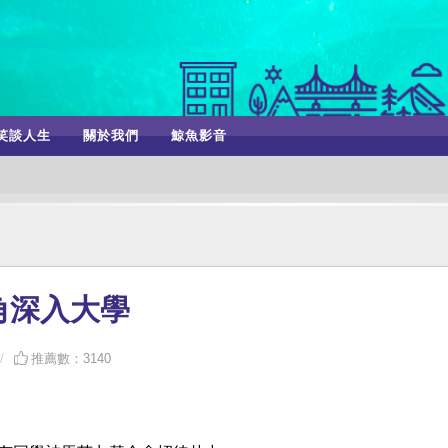
笑談人生
關於我們
鯨魚影音
角深入大學
推薦數：3140