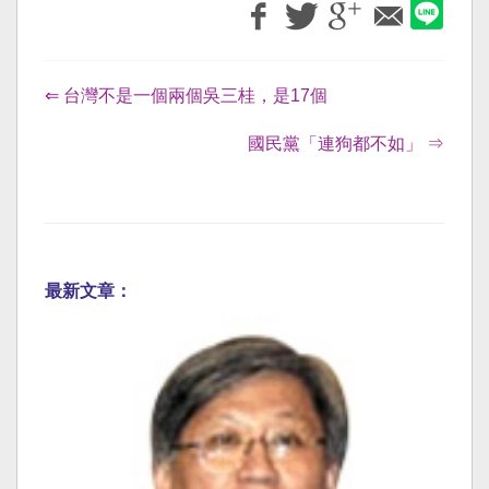
⇐ 台灣不是一個兩個吳三桂，是17個
國民黨「連狗都不如」 ⇒
最新文章：