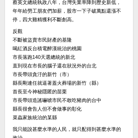
蔡英文總統執政八年，台灣失業率降到歷史新低，
年年給勞工朋友們加薪，股市一下子破萬點還漲不
停，四大雞精獲利不斷創高。
反觀
不斷被盜賣市民財產的基隆
喝紅酒反台積電醉漢統治的桃園
市長落跑140天選總統的新北
直到現在市長的腦子還在狀況外的台北
市長帶頭貪汙的新竹（市）
縣長剛連任就逼著蓋火葬場的新竹（縣）
首長至今神秘隱匿的苗栗
市長帶頭造謠嚇唬市民不敢吃豬肉的台中
縣長很會告人但不會做事的彰化
菜蟲家族統治的某縣
我只能說甚麼水準的人民，就只配得到甚麼水準的
政治。