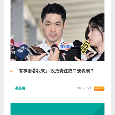
「有事衝著我來」 政治責任或口號表演？
洪昱睿
2026-07-31