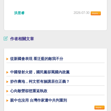
洪昱睿
2026-07-30
作者相關文章
從新國會表現 看泛藍的敵我不分
中國發射火箭，國民黨卻罵國內政黨
炒作農地，柯文哲有臉講居住正義？
心向敵營卻想重返執政
親中也沒用 台灣作家遭中共判重刑