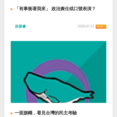
「有事衝著我來」 政治責任或口號表演？
洪昱睿
2026-07-31
一面旗幟，看見台灣的民主考驗