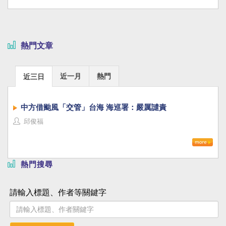
熱門文章
近一月
熱門
近三日
中方借颱風「交管」台海 海巡署：嚴厲譴責
邱俊福
熱門搜尋
請輸入標題、作者等關鍵字