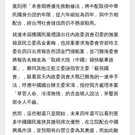
黨則用「本會期將優先推動修法，將中配取得中華
民國身分證的年限，從六年縮短為四年」與中方相
配合，經台灣社會撻伐而仍不懸崖勒馬。
就連本屆獲國民黨禮讓出任內政委員會召委的無黨
籍原民立委高金素梅，也排案要求海委會管碧玲主
委在四日出席報告所謂金門撞船案，並刁難海委會
將報告名稱改為「取締大陸（中國）籍快艇事故
案」、夥同其他泛藍立委誣指管主委「藐視國
會」，眼看當天內政委員會大戰已難免的一連串手
法，呼應中國國台辦主委宋濤，指控我方處理本案
「草菅人命、冷漠無情」的含血噴人說法，斧鑿斑
斑令人不齒。
然而，這些都還只是開始，未來四年還可以看到更
多中國國民黨挾其微弱席次優勢，在立院配合中國
興風作浪，並預期有白營立委為其奧援，而如此敵