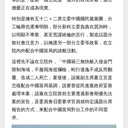
擔憂正在成為現實。
特別是擁有五十二＋二席立委中國國民黨黨團，分
工輪廓也逐漸明朗，部分新科立委負責在質詢時，
以明顯不專業、甚至荒謬絕倫的言行，製造話題分
散社會注意力，以掩護另一部分立委等政客，在立
院內外配合中國當局的諸般活動。
這裡先不論在立院外，「中國籍三無快艇入侵金門
限制海域，不服我海巡攔檢，蛇行逃逸不成反而翻
覆、造成二人死亡」案發後，該黨副主席夏立言是
怎樣配合中國當局基調，說要督促民進黨政府妥善
處理本案；該黨在立院當前主要透過新會期優先法
案的宣告，及委員會召委要求官員就特定議題出席
報告的方式，來配合中國當局對台工作的不同需
求。