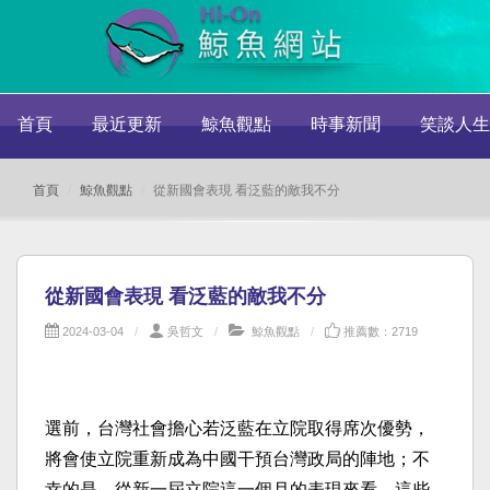
首頁
最近更新
鯨魚觀點
時事新聞
笑談人生
首頁
鯨魚觀點
從新國會表現 看泛藍的敵我不分
從新國會表現 看泛藍的敵我不分
2024-03-04
吳哲文
鯨魚觀點
推薦數：2719
選前，台灣社會擔心若泛藍在立院取得席次優勢，
將會使立院重新成為中國干預台灣政局的陣地；不
幸的是，從新一屆立院這一個月的表現來看，這些