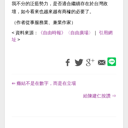
我不分的泛藍勢力，是否適合繼續存在於台灣政
壇，如今看來也越來越有商榷的必要了。
（作者從事服務業、兼業作家）
< 資料來源：
《自由時報》〈自由廣場〉
｜
引用網
址
>
⇐ 癥結不是在數字，而是在立場
給陳建仁按讚 ⇒