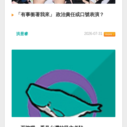
「有事衝著我來」 政治責任或口號表演？
洪昱睿
2026-07-31