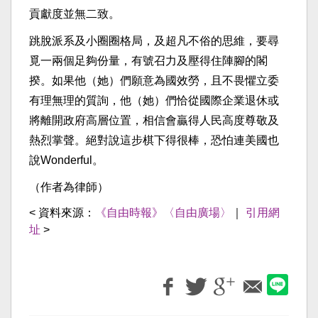
貢獻度並無二致。
跳脫派系及小圈圈格局，及超凡不俗的思維，要尋
覓一兩個足夠份量，有號召力及壓得住陣腳的閣
揆。如果他（她）們願意為國效勞，且不畏懼立委
有理無理的質詢，他（她）們恰從國際企業退休或
將離開政府高層位置，相信會贏得人民高度尊敬及
熱烈掌聲。絕對說這步棋下得很棒，恐怕連美國也
說Wonderful。
（作者為律師）
< 資料來源：
《自由時報》〈自由廣場〉
｜
引用網
址
>