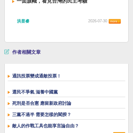
一面旗幟，看見台灣的民主考驗
洪昱睿
2026-07-30
作者相關文章
通訊投票變成通敵投票！
選民不爭氣 滋養中國黨
死刑是否合憲 應留新政府討論
三黨不過半 需要怎樣的閣揆？
敵人的作戰工具也能享言論自由？