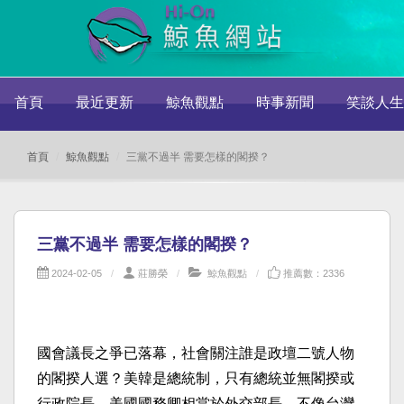
首頁
最近更新
鯨魚觀點
時事新聞
笑談人生
首頁
鯨魚觀點
三黨不過半 需要怎樣的閣揆？
三黨不過半 需要怎樣的閣揆？
2024-02-05
莊勝榮
鯨魚觀點
推薦數：2336
國會議長之爭已落幕，社會關注誰是政壇二號人物
的閣揆人選？美韓是總統制，只有總統並無閣揆或
行政院長，美國國務卿相當於外交部長，不像台灣