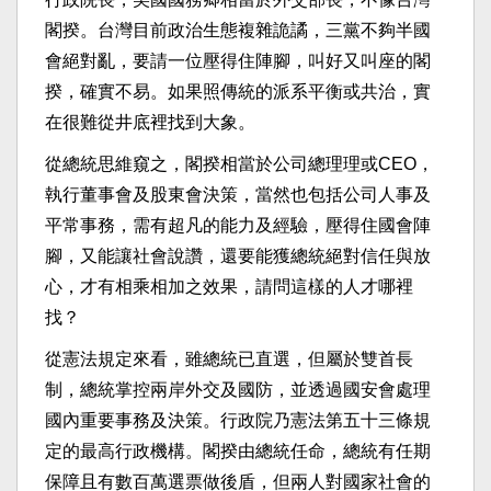
閣揆。台灣目前政治生態複雜詭譎，三黨不夠半國
會絕對亂，要請一位壓得住陣腳，叫好又叫座的閣
揆，確實不易。如果照傳統的派系平衡或共治，實
在很難從井底裡找到大象。
從總統思維窺之，閣揆相當於公司總理理或CEO，
執行董事會及股東會決策，當然也包括公司人事及
平常事務，需有超凡的能力及經驗，壓得住國會陣
腳，又能讓社會說讚，還要能獲總統絕對信任與放
心，才有相乘相加之效果，請問這樣的人才哪裡
找？
從憲法規定來看，雖總統已直選，但屬於雙首長
制，總統掌控兩岸外交及國防，並透過國安會處理
國內重要事務及決策。行政院乃憲法第五十三條規
定的最高行政機構。閣揆由總統任命，總統有任期
保障且有數百萬選票做後盾，但兩人對國家社會的