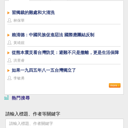
習獨裁的難處和大清洗
林保華
賴清德：中國民族促進惡法 國際應團結反制
黃靖媗
從熊本震災看台灣防災：避難不只是撤離，更是生活保障
洪昱睿
如果一九四五年八一五台灣獨立了
李敏勇
熱門搜尋
請輸入標題、作者等關鍵字