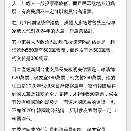
人，年輕人一般投票率較低。而且民眾黨地方組織
弱，有高民調不一定可以動員出高選票。
在1月1日副總統辯論後，媒體人廖筱君曾找三個專
家或民代對2024年的大選，作選票估計。
其中東吳大學政治系助理教授陳芳隅的估票是：賴
清德約580萬至600萬票間，而侯友宜是500萬票，
柯文哲是300萬票。
日本產經新聞台北支局長矢板明夫估票是：賴清德
620萬票，侯友宜480萬票，柯文哲260萬票。他的
理由是2020年他也來台灣觀察選舉，當時韓國瑜得
到國民黨及韓粉的全力支持，才得到550萬票，侯友
宜沒有韓國瑜的爆發力，而這次國民黨的選舉，也
不如2020年韓國瑜時熱情，所以侯友宜選票一定比
韓國瑜低。
立委游毓蘭的估計是賴清德是40%，侯友宜是