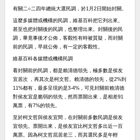
有關二○二四年總統大選民調，於1月2日開始封關。
這麼多媒體或機構的民調，維基百科把它列出來。
甚至也把封關後的民調，也整理出來。封關後的民
調，畢竟事後才公佈，客觀性有時被質疑，而封關
前的民調，早就公佈，有一定的客觀性。
維基百科各媒體或機構民調
看封關前的民調，都是賴清德領先，極多數是侯友
宜居次 ，再其次是柯文哲。賴清德的領先，從2%到
11%都有，最多呈現的是3-4%，可見封關前賴清德
對侯友宜是脆弱的領先，然而票開出來，是相差91
萬票，有7%的領先。
至於柯文哲與侯友宜間，在封關前多數民調是侯友
宜領先。票開出來，是侯友宜比柯文哲多出近一百
萬票。因為柯文哲屈居老三，而其選民多是年輕