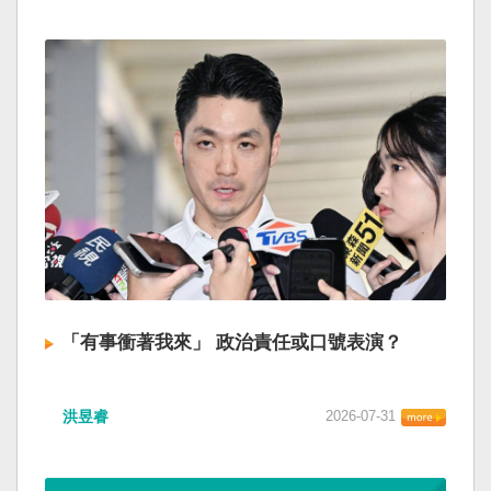
「有事衝著我來」 政治責任或口號表演？
洪昱睿
2026-07-31