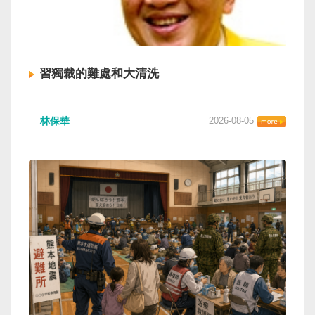
習獨裁的難處和大清洗
林保華
2026-08-05