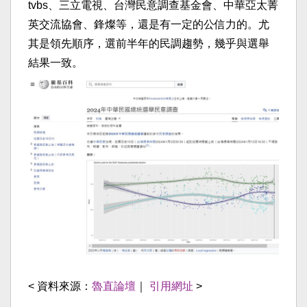
tvbs、三立電視、台灣民意調查基金會、中華亞太菁
英交流協會、鋒燦等，還是有一定的公信力的。尤
其是領先順序，選前半年的民調趨勢，幾乎與選舉
結果一致。
< 資料來源：
魯直論壇
｜
引用網址
>