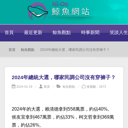
首頁
最近更新
鯨魚觀點
時事新聞
笑談人生
首頁
鯨魚觀點
2024年總統大選，哪家民調公司沒有穿褲子？
2024年總統大選，哪家民調公司沒有穿褲子？
2024-01-19
魯直
鯨魚觀點
推薦數：2673
2024年的大選，賴清德拿到558萬票，約佔40%。
侯友宜拿到467萬票，約佔33%，柯文哲拿到369萬
票，約佔26%。