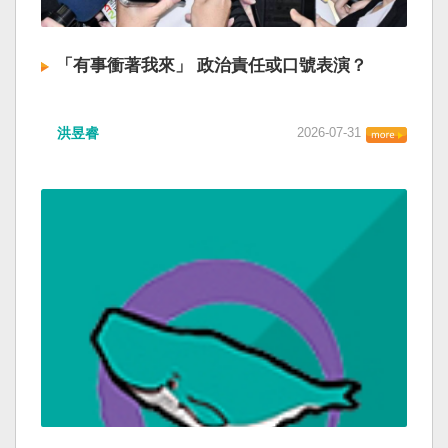
「有事衝著我來」 政治責任或口號表演？
洪昱睿
2026-07-31