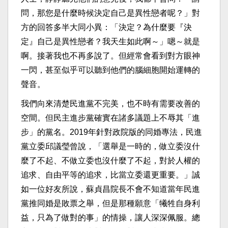
問，那您是什麼時候決定自己是異性戀者呢？」對
方的回答多半大同小異：「決定？為什麼要『決
定』自己是異性戀者？我天生如此啊～」嗯～就是
啊。接著我也不再多說了。但經常會看到對方眼神
一閃，甚至似乎可以聽到他們的腦細胞開始運轉的
聲音。
我們向來清楚民進黨不完美，也不時有需要改善的
空間。但民主進步黨確實在諸多議題上不辱其「進
步」的黨名。2019年針對政院版的同婚專法，民進
黨立委邱議瑩曾說，「選舉是一時的，做立委沒什
麼了不起、不做立委也沒什麼了不起，對於人權的
追求、自由平等的追求，比當立委還更重要。」誠
如一位好友所說，蘇貞昌院長不會不知道當年民進
黨推同婚是敗票之舉，但是那種願意「犧牲自身利
益，只為了做對的事」的情操，讓人深深佩服。總