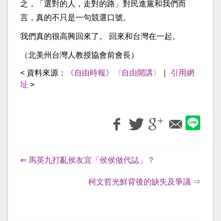
之，「選對的人，走對的路」對民進黨和我們而
言，真的不只是一句競選口號。
我們真的很高興回來了。 回來和台灣在一起。
（北美州台灣人教授協會前會長）
< 資料來源：
《自由時報》〈自由開講〉
｜
引用網
址
>
⇐ 馬英九打亂侯友宜「侯侯做代誌」？
柯文哲光鮮背後的缺失及爭議 ⇒