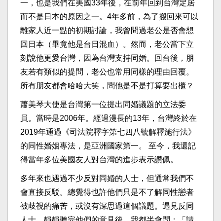
一，也是我們在美國33年後，在前年回到台灣定居
而不是日本的原因之一。4年多前，為了搬回來可以
離家人近一點的初期討論，我曾問過老公是否會想
回日本（畢竟他是台日混血）。然而，老公當下立
刻說他更愛台灣，因為台灣支持同婚。回台後，朋
友若有類似的提問，老公也常用同樣的理由回覆。
所有朋友都會哈哈大笑，問他是不是打算要出櫃？
蕭美琴大使是台灣第一位提出同婚議題的立法委
員。當時是2006年。經過漫長的13年，台灣終於在
2019年通過《司法院釋字第七四八號解釋施行法》
的同性婚姻專法，是亞洲國家第一。 至今，我還記
得當年多位美國友人對台灣的進步表示讚佩。
多年來也遇過不少反對同婚的人士，但通常我們不
會直接反駁。總覺得也許他們只是不了解同性戀者
被歧視的痛苦，或沒有深思過這個議題。遇見反同
人士，靜靜聽完他們的意見後，我都半會問：「請