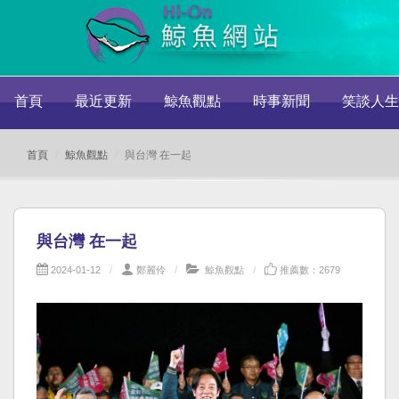
首頁
最近更新
鯨魚觀點
時事新聞
笑談人生
首頁
鯨魚觀點
與台灣 在一起
與台灣 在一起
2024-01-12
鄭麗伶
鯨魚觀點
推薦數：2679