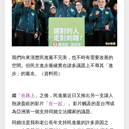
我們向來清楚民進黨不完美，也不時有需要改善的
空間。但民主進步黨確實在諸多議題上不辱其「進
步」的黨名。（資料照）
繼「
在路上
」之後，民進黨近日又推出另一支讓人
熱淚盈眶的影片「
在一起
」 。影片觸及的是台灣成
為亞洲第一個支持同婚立法國家的議題。
同婚法是我和老公長年支持民進黨的許多原因之