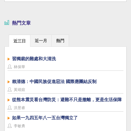
熱門文章
近一月
熱門
近三日
習獨裁的難處和大清洗
林保華
賴清德：中國民族促進惡法 國際應團結反制
黃靖媗
從熊本震災看台灣防災：避難不只是撤離，更是生活保障
洪昱睿
如果一九四五年八一五台灣獨立了
李敏勇