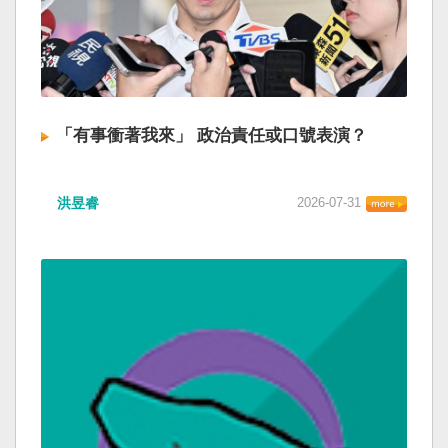
「有事衝著我來」 政治責任或口號表演？
洪昱睿
2026-07-31