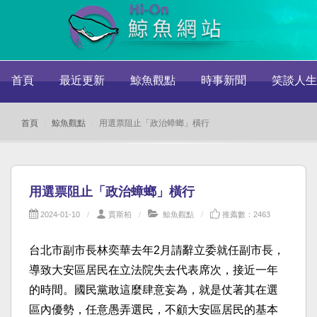
首頁
最近更新
鯨魚觀點
時事新聞
笑談人生
首頁
鯨魚觀點
用選票阻止「政治蟑螂」橫行
用選票阻止「政治蟑螂」橫行
2024-01-10
賈斯柏
鯨魚觀點
推薦數：2463
台北市副市長林奕華去年2月請辭立委就任副市長，
導致大安區居民在立法院失去代表席次，接近一年
的時間。國民黨敢這麼肆意妄為，就是仗著其在選
區內優勢，任意愚弄選民，不顧大安區居民的基本