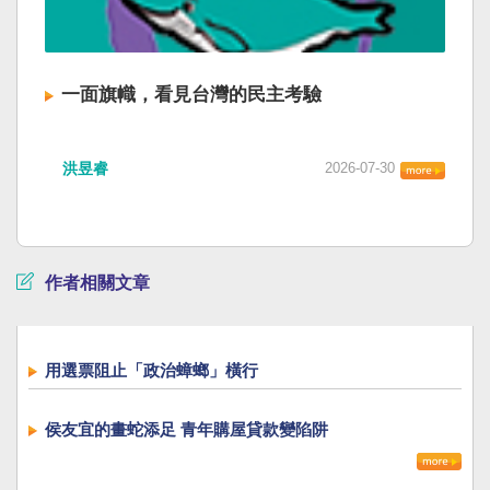
一面旗幟，看見台灣的民主考驗
洪昱睿
2026-07-30
作者相關文章
用選票阻止「政治蟑螂」橫行
侯友宜的畫蛇添足 青年購屋貸款變陷阱