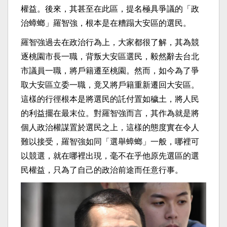
權益。後來，其甚至在此區，提名極具爭議的「政
治蟑螂」羅智強，根本是在糟蹋大安區的選民。
羅智強過去在政治行為上，大家都很了解，其為競
逐桃園市長一職，背叛大安區選民，毅然辭去台北
市議員一職，將戶籍遷至桃園。然而，如今為了爭
取大安區立委一職，竟又將戶籍重新遷回大安區。
這樣的行徑根本是將選民的託付置如穢土，將人民
的利益擺在最末位。對羅智強而言，其作為就是將
個人政治權謀置於選民之上，這樣的態度實在令人
難以接受，羅智強如同「選舉蟑螂」一般，哪裡可
以競選，就在哪裡出現，毫不在乎他原先選區的選
民權益，只為了自己的政治前途而任意行事。