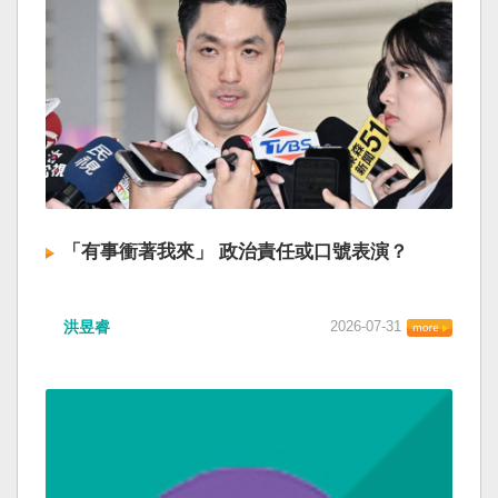
「有事衝著我來」 政治責任或口號表演？
洪昱睿
2026-07-31