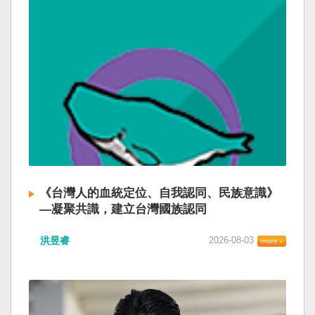
《台灣人的血統定位、自我認同、民族意識》
—凝聚共識，建立台灣國族認同
洪昱睿
2026-08-03