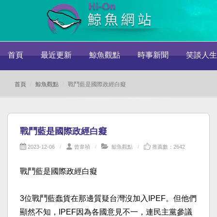
首頁
最近更新
鯨魚觀點
時事新聞
笑談人生
首頁
鯨魚觀點
戰鬥藍是國際政經白癡
戰鬥藍是國際政經白癡
2023-12-06
曾韋禎
鯨魚觀點
推薦數：2642
戰鬥藍是國際政經白癡
3位戰鬥藍蠢貨在那邊質疑台灣沒加入IPEF。但他們
顯然不知，IPEF因為各國意見不一，連民主黨參議