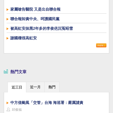
家屬嗆告醫院 又是出自聯合報
聯合報卸責中央、呵護國民黨
被高虹安抹黑2年多的李俊俋沉冤昭雪
謝國樑很高虹安
熱門文章
近一月
熱門
近三日
中方借颱風「交管」台海 海巡署：嚴厲譴責
邱俊福