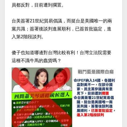
員都反對，目前遭到擱置。
台美簽署21世紀貿易倡議，而挺台是美國唯一的兩
黨共識；簽署後談判進展順利，已簽首批協定，進
入第2階段談判。
傻子也知道哪邊對台灣比較有利！台灣立法院需要
這種不識牛馬的蠢貨嗎？