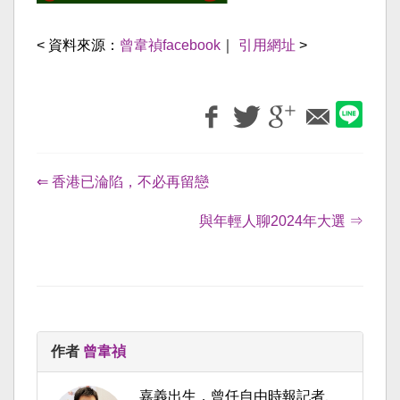
< 資料來源：
曾韋禎facebook
｜
引用網址
>
⇐ 香港已淪陷，不必再留戀
與年輕人聊2024年大選 ⇒
作者
曾韋禎
嘉義出生，曾任自由時報記者、