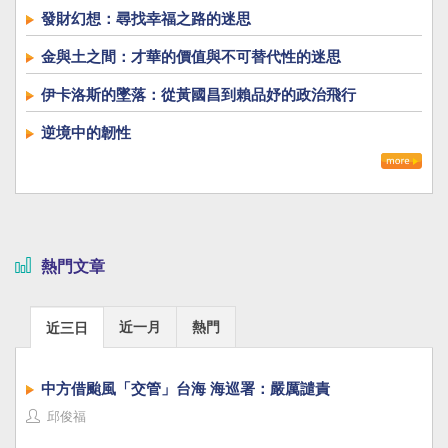
發財幻想：尋找幸福之路的迷思
金與土之間：才華的價值與不可替代性的迷思
伊卡洛斯的墜落：從黃國昌到賴品妤的政治飛行
逆境中的韌性
熱門文章
近一月
熱門
近三日
中方借颱風「交管」台海 海巡署：嚴厲譴責
邱俊福