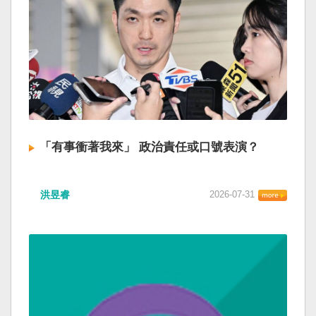
「有事衝著我來」 政治責任或口號表演？
洪昱睿
2026-07-31