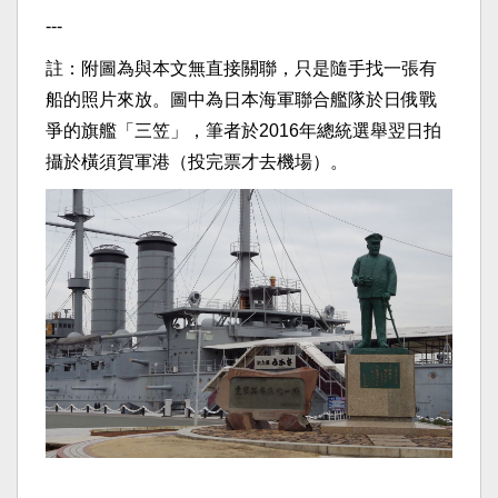
---
註：附圖為與本文無直接關聯，只是隨手找一張有
船的照片來放。圖中為日本海軍聯合艦隊於日俄戰
爭的旗艦「三笠」，筆者於2016年總統選舉翌日拍
攝於橫須賀軍港（投完票才去機場）。