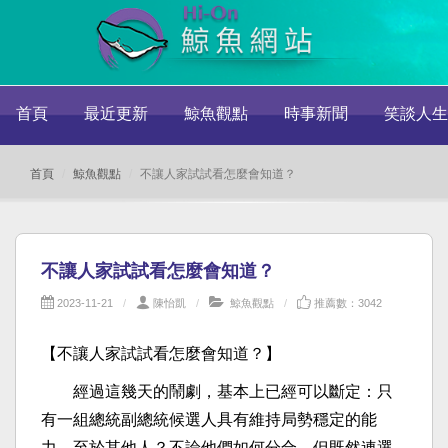
首頁
最近更新
鯨魚觀點
時事新聞
笑談人生
首頁
鯨魚觀點
不讓人家試試看怎麼會知道？
不讓人家試試看怎麼會知道？
2023-11-21
陳怡凱
鯨魚觀點
推薦數：3042
【不讓人家試試看怎麼會知道？】
經過這幾天的鬧劇，基本上已經可以斷定：只
有一組總統副總統候選人具有維持局勢穩定的能
力。至於其他人？不論他們如何分合，但既然連選