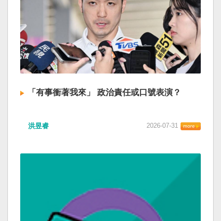
「有事衝著我來」 政治責任或口號表演？
洪昱睿
2026-07-31