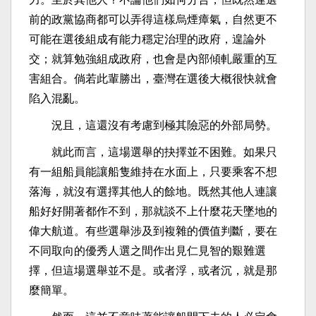
前的政黨協商都可以弄得這樣烏煙瘴氣，自然更不
可能在選後組成有能力穩定治理的政府，遑論外
交；就算勉強組成政府，也會是內部傾軋嚴重的互
害組合。倘若此輩勝出，臺灣在選後大概很快就會
陷入混亂。
況且，這還沒有考慮到極其險惡的外部局勢。
就此而言，這場選舉的抉擇並不困難。如果只
有一組船員能讓船隻維持在水面上，只要乘客不想
落海，就沒有選擇其他人的餘地。既然其他人連讓
船好好開著都作不到，那就談不上什麼花天墜地的
偉大航道。有些選舉涉及到複雜的價值判斷，要在
不同取向的優秀人選之間作出見仁見智的艱難選
擇，但這場選舉並不是。或者浮，或者沉，就是那
麼簡單。