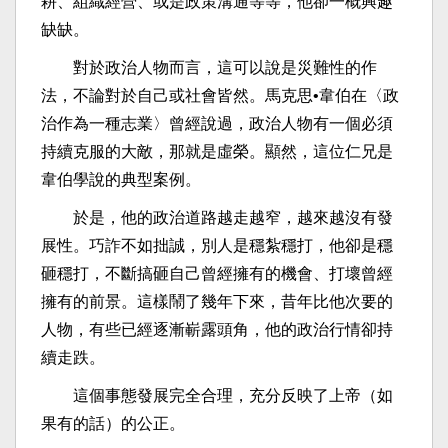
耕、組織經營、或是政策溝通等等，他卻一概興趣
缺缺。
對於政治人物而言，這可以說是災難性的作
法，不論對於自己或社會皆然。馬克思•韋伯在〈政
治作為一種志業〉曾經說過，政治人物有一個必須
持續克服的大敵，那就是虛榮。顯然，這位仁兄是
韋伯學說的典型案例。
於是，他的政治道路越走越窄，越來越沒有發
展性。巧詐不如拙誠，別人是穩紮穩打，他卻是穩
砸穩打，不斷搞砸自己曾經擁有的機會、打壞曾經
擁有的前景。這樣鬧了幾年下來，昔年比他次要的
人物，有些已經逐漸嶄露頭角，他的政治行情卻持
續走跌。
這個事態發展完全合理，充分反映了上帝（如
果有的話）的公正。