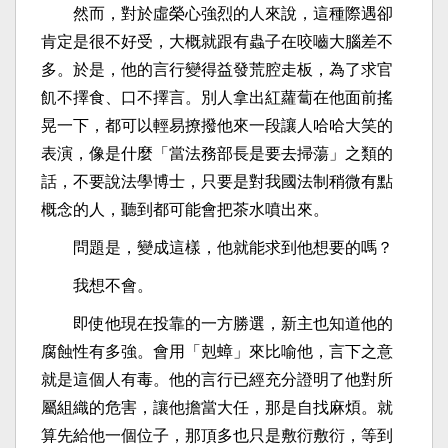
然而，對於虛榮心強烈的人來說，這種際遇卻
肯定是很不好受，大概就跟有蟲子在咬嚙大腦差不
多。於是，他的言行變得益發荒腔走板，為了求官
飢不擇食、口不擇言。別人拿出紅蘿蔔在他面前搖
晃一下，都可以輕易撩撥他來一段讓人哈哈大笑的
表演，像是什麼「當法務部長是要去掃蕩」之類的
話，不要說法學博士，只要是對我國法制稍微有點
概念的人，聽到都可能會把茶水噴出來。
問題是，變成這樣，他就能求到他想要的嗎？
我想不會。
即使他現在投靠的一方勝選，新主也知道他的
腐蝕性有多強。會用「剋蟑」來比喻他，言下之意
就是這個人有毒。他的言行已經充分證明了他對所
屬組織的危害，讓他擔當大任，那是自找麻煩。就
算先給他一個位子，那頂多也只是敷衍敷衍，等到