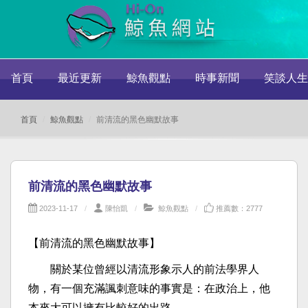
首頁
最近更新
鯨魚觀點
時事新聞
笑談人生
首頁
鯨魚觀點
前清流的黑色幽默故事
前清流的黑色幽默故事
2023-11-17
陳怡凱
鯨魚觀點
推薦數：2777
【前清流的黑色幽默故事】
關於某位曾經以清流形象示人的前法學界人
物，有一個充滿諷刺意味的事實是：在政治上，他
本來大可以擁有比較好的出路。