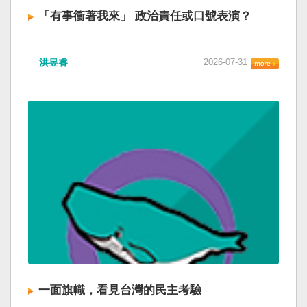
「有事衝著我來」 政治責任或口號表演？
洪昱睿
2026-07-31
一面旗幟，看見台灣的民主考驗