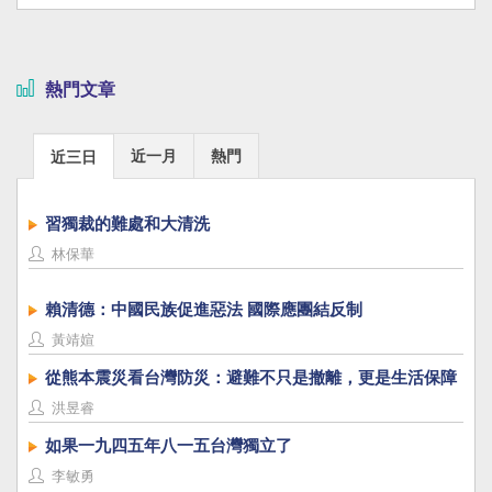
熱門文章
近一月
熱門
近三日
習獨裁的難處和大清洗
林保華
賴清德：中國民族促進惡法 國際應團結反制
黃靖媗
從熊本震災看台灣防災：避難不只是撤離，更是生活保障
洪昱睿
如果一九四五年八一五台灣獨立了
李敏勇