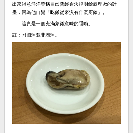
出來得意洋洋聲稱自己曾經否決掉廚餘處理廠的計
畫，因為他自覺「吃飯從來沒有什麼廚餘」。
這真是一個充滿象徵意味的隱喻。
註：附圖蚵並非壞蚵。