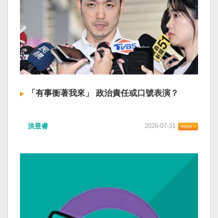
「有事衝著我來」 政治責任或口號表演？
洪昱睿
2026-07-31