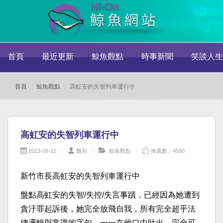
首頁
最近更新
鯨魚觀點
時事新聞
笑談人生
首頁
鯨魚觀點
高虹安的失智列車運行中
高虹安的失智列車運行中
2023-09-12
魏筠
鯨魚觀點
推薦數：4580
新竹市長高虹安的失智列車運行中
盤點高虹安的失智/失控/失言事蹟，已經因為她遭到
貪汙罪起訴後，她完全放飛自我，所有完全超乎法
律邏輯與常識的字句，一一在他口中吐出，完全可