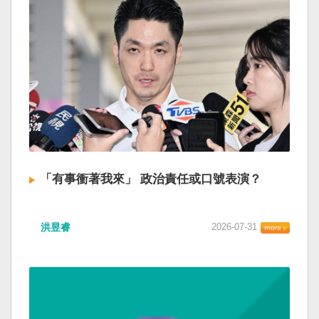
「有事衝著我來」 政治責任或口號表演？
洪昱睿
2026-07-31