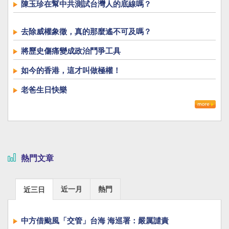
陳玉珍在幫中共測試台灣人的底線嗎？
去除威權象徵，真的那麼遙不可及嗎？
將歷史傷痛變成政治鬥爭工具
如今的香港，這才叫做極權！
老爸生日快樂
熱門文章
近一月
熱門
近三日
中方借颱風「交管」台海 海巡署：嚴厲譴責