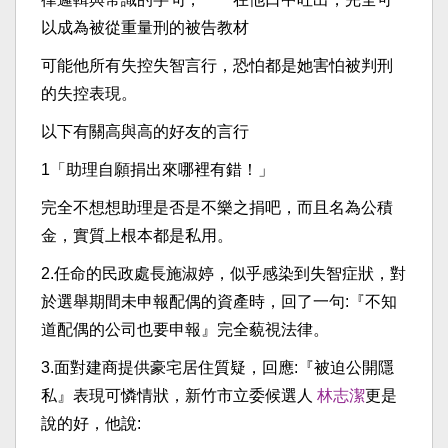
以成為被從重量刑的被告教材
可能他所有失控失智言行，恐怕都是她害怕被判刑
的失控表現。
以下有關高與高的好友的言行
1「助理自願捐出來哪裡有錯！」
完全不想想助理是否是不樂之捐吧，而且名為公積
金，實質上根本都是私用。
2.任命的民政處長施淑婷，似乎感染到失智症狀，對
於選舉期間未申報配偶的資產時，回了一句:『不知
道配偶的公司也要申報』完全藐視法律。
3.面對建商提供豪宅居住質疑，回應:『被迫公開隱
私』表現可憐情狀，新竹市立委候選人
林志潔
更是
說的好，他說: