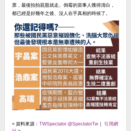
票，最後拍拍屁股就走。倒霉的當事人獲得清白，
都已經是好幾年之後、沒人在乎真相的時候了。
< 資料來源：
TWSpectator @SpectatorTw
｜
引用網
址
>