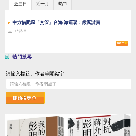
近一月
熱門
近三日
中方借颱風「交管」台海 海巡署：嚴厲譴責
邱俊福
熱門搜尋
請輸入標題、作者等關鍵字
開始搜尋