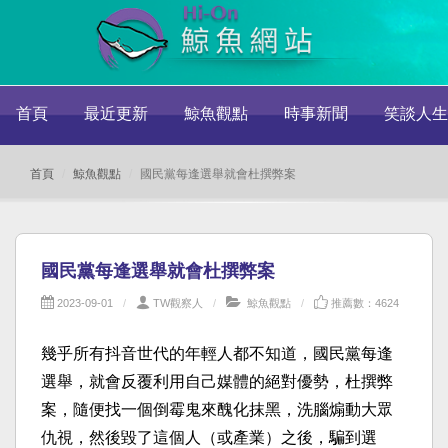
首頁
最近更新
鯨魚觀點
時事新聞
笑談人生
首頁
鯨魚觀點
國民黨每逢選舉就會杜撰弊案
國民黨每逢選舉就會杜撰弊案
2023-09-01
TW觀察人
鯨魚觀點
推薦數：4624
幾乎所有抖音世代的年輕人都不知道，國民黨每逢
選舉，就會反覆利用自己媒體的絕對優勢，杜撰弊
案，隨便找一個倒霉鬼來醜化抹黑，洗腦煽動大眾
仇視，然後毀了這個人（或產業）之後，騙到選