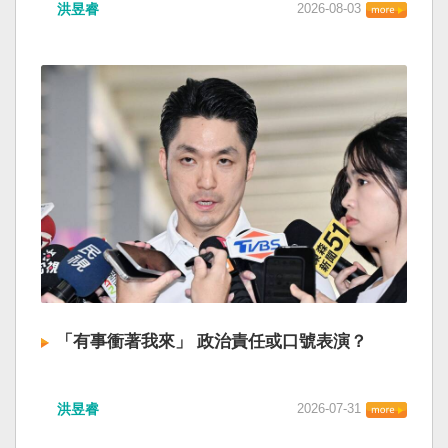
洪昱睿
2026-08-03
「有事衝著我來」 政治責任或口號表演？
洪昱睿
2026-07-31