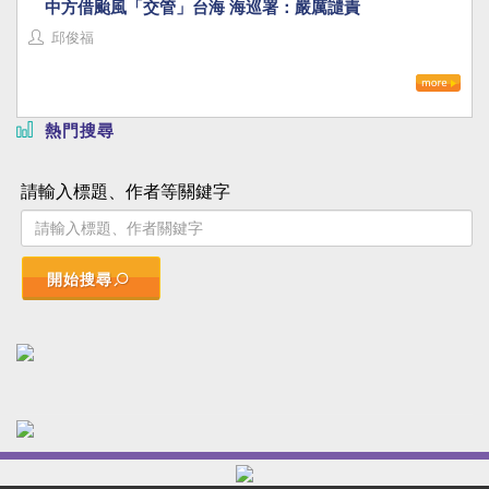
中方借颱風「交管」台海 海巡署：嚴厲譴責
邱俊福
熱門搜尋
請輸入標題、作者等關鍵字
開始搜尋