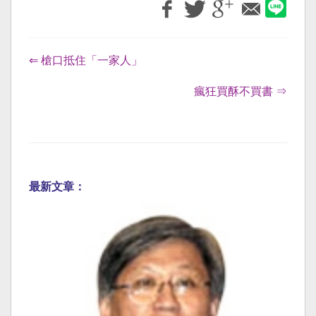
⇐ 槍口抵住「一家人」
瘋狂買酥不買書 ⇒
最新文章：