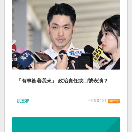
「有事衝著我來」 政治責任或口號表演？
洪昱睿
2026-07-31