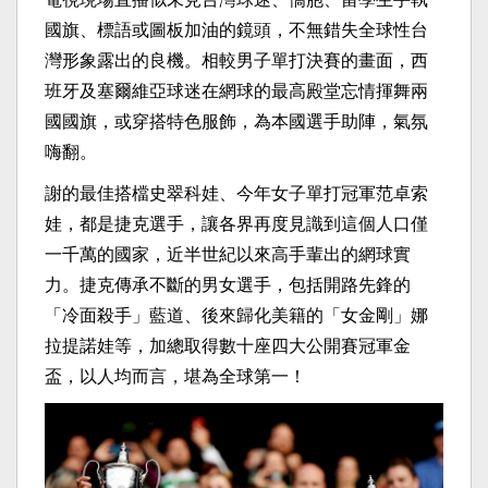
國旗、標語或圖板加油的鏡頭，不無錯失全球性台
灣形象露出的良機。相較男子單打決賽的畫面，西
班牙及塞爾維亞球迷在網球的最高殿堂忘情揮舞兩
國國旗，或穿搭特色服飾，為本國選手助陣，氣氛
嗨翻。
謝的最佳搭檔史翠科娃、今年女子單打冠軍范卓索
娃，都是捷克選手，讓各界再度見識到這個人口僅
一千萬的國家，近半世紀以來高手輩出的網球實
力。捷克傳承不斷的男女選手，包括開路先鋒的
「冷面殺手」藍道、後來歸化美籍的「女金剛」娜
拉提諾娃等，加總取得數十座四大公開賽冠軍金
盃，以人均而言，堪為全球第一！