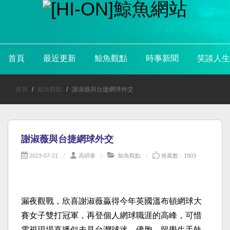
首頁
最近更新
鯨魚觀點
時事新聞
笑談人生
首頁
鯨魚觀點
謝淑薇與台捷網球外交
謝淑薇與台捷網球外交
2023-07-21
高碩泰
鯨魚觀點
推薦數：1903
漏夜觀戰，欣喜謝淑薇贏得今年英國溫布頓網球大
賽女子雙打冠軍，再登個人網球職涯的高峰，可惜
電視現場直播似未見台灣球迷、僑胞、留學生手執