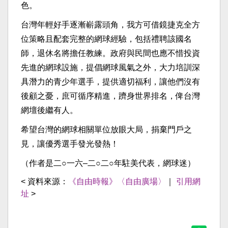
色。
台灣年輕好手逐漸嶄露頭角，我方可借鏡捷克全方
位策略且配套完整的網球經驗，包括禮聘該國名
師，退休名將擔任教練。政府與民間也應不惜投資
先進的網球設施，提倡網球風氣之外，大力培訓深
具潛力的青少年選手，提供適切福利，讓他們沒有
後顧之憂，庶可循序精進，躋身世界排名，俾台灣
網壇後繼有人。
希望台灣的網球相關單位放眼大局，捐棄門戶之
見，讓優秀選手發光發熱！
（作者是二○一六–二○二○年駐美代表，網球迷）
< 資料來源：
《自由時報》〈自由廣場〉
｜
引用網
址
>