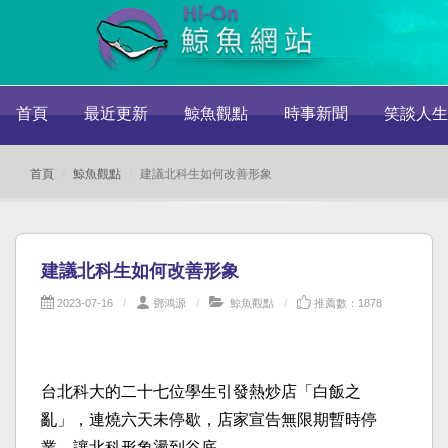
首頁
最近更新
鯨魚觀點
時事新聞
笑談人生
首頁
鯨魚觀點
建議北科生如何改善形象
建議北科生如何改善形象
2023-07-16
鄧鴻源
鯨魚觀點
推薦數：1878
台北科大的二十七位學生引發熱炒店「白飯之
亂」，連燒六天未停歇，店家宣告無限期暫時停
業，讓北科形象盪到谷底。