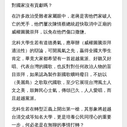
對國家沒有貢獻嗎？
在許多政治受難者家屬眼中，老蔣是害他們家破人
亡的兇手，他們屢次陳情蔡總統趕快取消中正廟的
威權圖騰崇拜，以免在他們傷口撒鹽。
北科大學生若有道德勇氣，應舉辦（威權圖騰崇拜
適法性）的辯論，可開風氣之先，贏得全國大學生
肯定，畢竟大家都希望有一首超越黨派、好聽又好
唱、代表台灣的國歌，也反對對任何政治人物的盲
目崇拜，如果認為製作新國歌曠時廢日，不妨以
（美麗島）之歌取代國歌，至少它展現台灣風土人
文之美，鼓舞民心士氣，傳頌已久，人人愛唱，而
且超越黨派。
北科生若在轉型正義上開出第一槍，其形象將超越
台清交成等知名大學，更是培養公民同理心的重要
一步，何必老是在無聊的事情打轉？