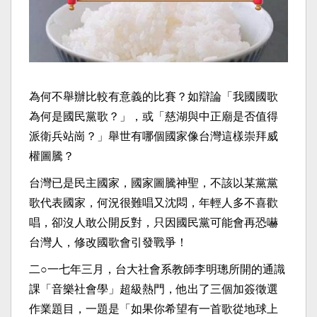
為何不舉辦比較有意義的比賽？如辯論「我國國歌
為何是國民黨歌？」，或「慈湖與中正廟是否值得
派衛兵站崗？」舉世有哪個國家像台灣這樣崇拜威
權圖騰？
台灣已是民主國家，國家圖騰神聖，不該以某黨黨
歌代表國家，何況很難唱又沈悶，年輕人多不喜歡
唱，卻沒人敢公開反對，只因國民黨可能會再恐嚇
台灣人，修改國歌會引發戰爭！
二○一七年三月，台大社會系教師李明璁所開的通識
課「音樂社會學」超級熱門，他出了三個加簽徵選
作業題目，一題是「如果你希望有一首歌從地球上