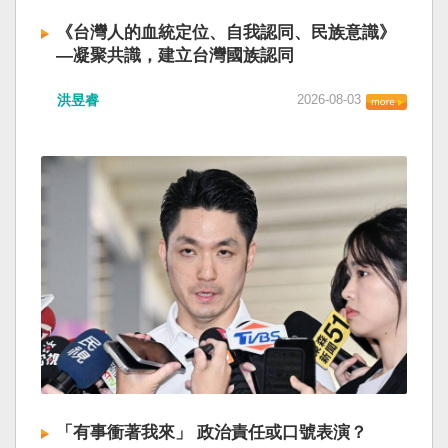
《台灣人的血統定位、自我認同、民族意識》
—凝聚共識，建立台灣國族認同
洪昱睿
2026-08-03
「有事衝著我來」 政治責任或口號表演？