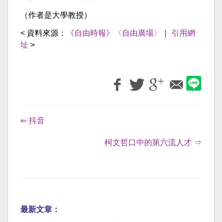
（作者是大學教授）
< 資料來源：
《自由時報》〈自由廣場〉
｜
引用網
址
>
⇐ 抖音
柯文哲口中的第六流人才 ⇒
最新文章：