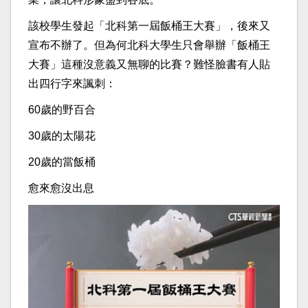
該校學生發起「北科第一屆飯桶王大賽」，後來又
宣布不辦了。但為何北科大學生只會舉辦「飯桶王
大賽」這種沒意義又無聊的比賽？難怪臉書有人貼
出四行字來諷刺：
60歲的野百合
30歲的太陽花
20歲的當飯桶
愈來愈沒出息