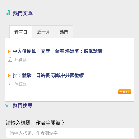
熱門文章
近一月
熱門
近三日
中方借颱風「交管」台海 海巡署：嚴厲譴責
邱俊福
扯！體驗一日站長 頭戴中共國徽帽
陳鈺馥
熱門搜尋
請輸入標題、作者等關鍵字