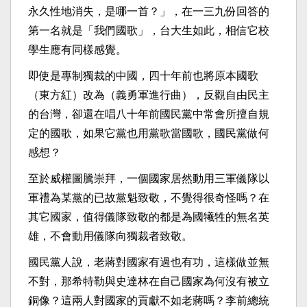
永久性地消失，是哪一首？」，在一三九份回答的
第一名就是「我們國歌」，台大生如此，相信它校
學生應有同樣感覺。
即使是專制獨裁的中國，四十年前也將原本國歌
（東方紅）改為（義勇軍進行曲），反觀自由民主
的台灣，卻還在唱八十年前國民黨中常會所擅自規
定的國歌，如果它黨也用黨歌當國歌，國民黨做何
感想？
至於威權圖騰崇拜，一個國家居然動用三軍儀隊以
軍禮為某黨的已故黨魁致敬，不覺得很奇怪嗎？在
其它國家，值得儀隊致敬的都是為國犧牲的無名英
雄，不會動用儀隊向獨裁者致敬。
國民黨人說，老蔣對國家有過也有功，這樣做並無
不對，那希特勒與史達林在自己國家為何沒有被立
銅像？這兩人對國家的貢獻不如老蔣嗎？李前總統