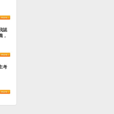
我認
識，
主考