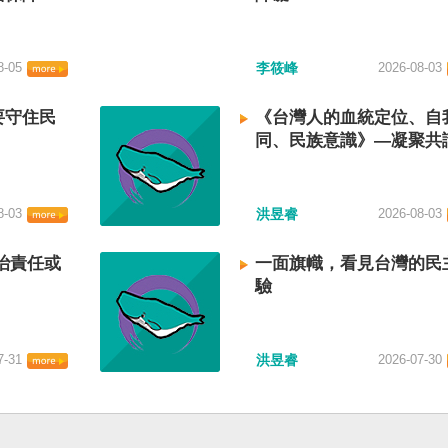
8-05
李筱峰
2026-08-03
要守住民
《台灣人的血統定位、自
同、民族意識》—凝聚共
建立台灣國族認同
8-03
洪昱睿
2026-08-03
治責任或
一面旗幟，看見台灣的民
驗
7-31
洪昱睿
2026-07-30