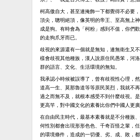
柯高傲自大，甚至連掩飾一下都覺得不必要，
頂尖，聰明絕頂，像英明的帝王、至高無上神
成是狗。有時會為「柯粉」感到不值，你們歡
的走狗爪牙而已。
歧視的來源還有一個就是無知，連無衛生又不
樣會歧視其他種族，漢人說原住民愚笨，河洛
群的語言、文化、生活環境的無知。
我承認小時候被誤導了，曾有歧視性心理，然
道高一生、莫那魯道等等原民英烈，我就不再
過之而無不及，就根本感受不到什麼歧視。是
更高竿，對中國文化的素養比你們中國人更廣
在自由民主時代，最基本素養就是不分種族、
何性別都會出現形形色色、千奇百怪之輩，任
的環境條件，造成的一切優、劣、成、敗，都