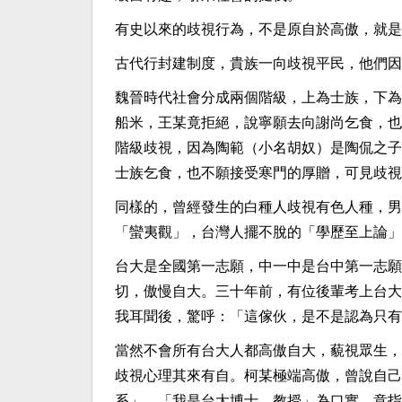
有史以來的歧視行為，不是原自於高傲，就是
古代行封建制度，貴族一向歧視平民，他們因
魏晉時代社會分成兩個階級，上為士族，下為
船米，王某竟拒絕，說寧願去向謝尚乞食，也
階級歧視，因為陶範（小名胡奴）是陶侃之子
士族乞食，也不願接受寒門的厚贈，可見歧視
同樣的，曾經發生的白種人歧視有色人種，男
「蠻夷觀」，台灣人擺不脫的「學歷至上論」
台大是全國第一志願，中一中是台中第一志願
切，傲慢自大。三十年前，有位後輩考上台大
我耳聞後，驚呼：「這傢伙，是不是認為只有
當然不會所有台大人都高傲自大，藐視眾生，
歧視心理其來有自。柯某極端高傲，曾說自己
系」、「我是台大博士、教授」為口實，意指