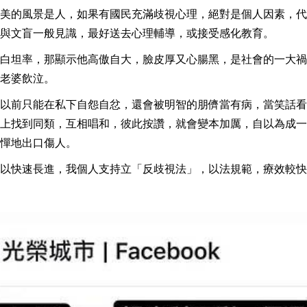
美的風景是人，如果有國民充滿歧視心理，絕對是個人因素，代
與文盲一般見識，最好送去心理輔導，或接受感化教育。
白坦率，那顯示他高傲自大，臉皮厚又心腸黑，是社會的一大禍
老婆飲泣。
以前只能在私下自怨自忿，還會被明智的朋儕當有病，當笑話看
上找到同類，互相唱和，彼此按讚，就會變本加厲，自以為成一
憚地出口傷人。
以快速長進，我個人支持立「反歧視法」，以法規範，療效較快