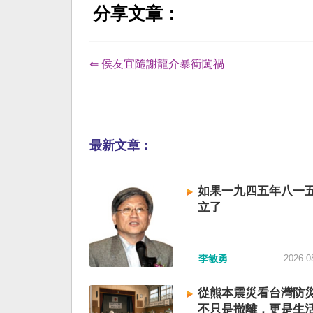
分享文章：
⇐ 侯友宜隨謝龍介暴衝闖禍
最新文章：
如果一九四五年八一
立了
李敏勇
2026-0
從熊本震災看台灣防
不只是撤離，更是生