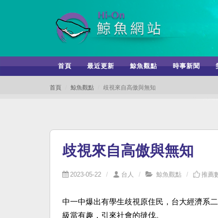
首頁
最近更新
鯨魚觀點
時事新聞
首頁
鯨魚觀點
歧視來自高傲與無知
歧視來自高傲與無知
2023-05-22
台人
鯨魚觀點
推薦數
中一中爆出有學生歧視原住民，台大經濟系二
級當有趣，引來社會的撻伐。