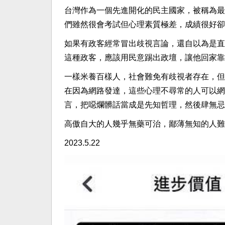
台灣作為一個先進開化的民主國家，被稱為最
們雖然很會考試但心理素質極差，成績很好卻
如果有政客經常冒出歧視言論，還自以為是直
這種政客，應該用民意踢出政壇，讓他回家靠
一樣米養百樣人，社會難免有歧視者存在，但
在因為網路發達，這些心理不尋常的人可以網
言，把噁爛髒話當成是先知哲理，然後肆無忌
高傲自大的人幾乎無藥可治，鄙薄無知的人難
2023.5.22