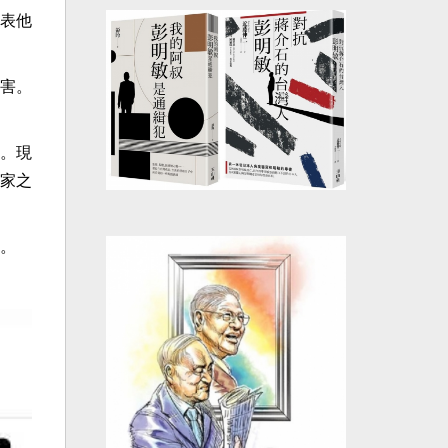
表他
害。
。現
家之
。