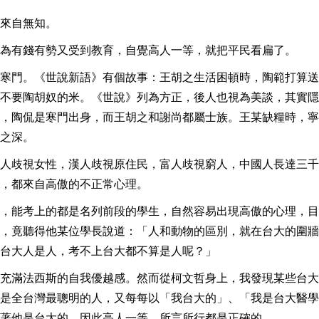
來自無知。
為有錢有勢又受到教育，自覺高人一等，就把平民看扁了。
寒門。《世說新語》有個故事：王胡之生活困頓時，陶範打算送
不要陶胡奴的米。《世說》列為方正，後人也視為美談，其實隱
，陶侃是寒門出身，而王胡之和謝尚都屬士族。王某缺糧時，寧
之深。
人歧視女性，漢人歧視原住民，富人歧視窮人，中國人長達三千
，都來自高傲的不正常心理。
，能考上的都是名列前段的學生，自然容易出現高傲的心理，目
，竟聽得他某位學長說道：「人和動物的區別，就在台大的圍牆
台大人是人，考不上台大都不算是人呢？」
充滿法西斯的自我優越感。然而從柯文哲身上，我發現某些台大
是全台灣最聰明的人，又每每以「我台大的」、「我是台大醫學
著他是台大的，因此高人一等，所言所行都是正確的。