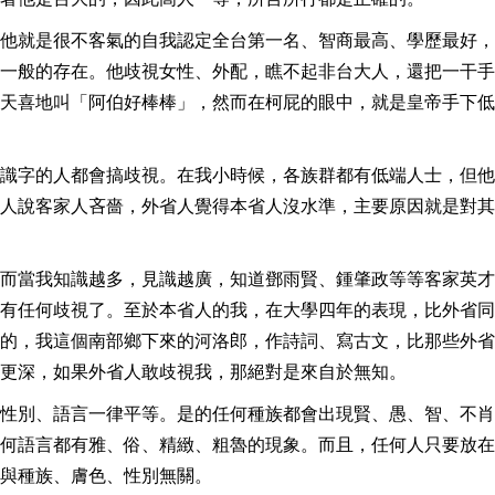
他就是很不客氣的自我認定全台第一名、智商最高、學歷最好，
一般的存在。他歧視女性、外配，瞧不起非台大人，還把一干手
天喜地叫「阿伯好棒棒」，然而在柯屁的眼中，就是皇帝手下低
識字的人都會搞歧視。在我小時候，各族群都有低端人士，但他
人說客家人吝嗇，外省人覺得本省人沒水準，主要原因就是對其
而當我知識越多，見識越廣，知道鄧雨賢、鍾肇政等等客家英才
有任何歧視了。至於本省人的我，在大學四年的表現，比外省同
的，我這個南部鄉下來的河洛郎，作詩詞、寫古文，比那些外省
更深，如果外省人敢歧視我，那絕對是來自於無知。
性別、語言一律平等。是的任何種族都會出現賢、愚、智、不肖
何語言都有雅、俗、精緻、粗魯的現象。而且，任何人只要放在
與種族、膚色、性別無關。