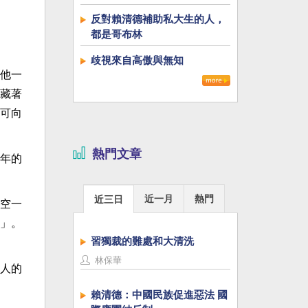
反對賴清德補助私大生的人，
都是哥布林
歧視來自高傲與無知
他一
藏著
可向
熱門文章
年的
近一月
熱門
近三日
空一
」。
習獨裁的難處和大清洗
林保華
人的
賴清德：中國民族促進惡法 國