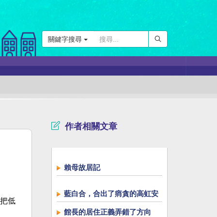
關鍵字搜尋
作者相關文章
賴母故居記
藍白合，合出了痟貪的高虹安
把低
館長的居住正義弄錯了方向