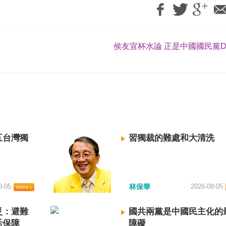
侯友宜杯水論 正是中國國民黨DN
五台灣獨
習獨裁的難處和大清洗
8-05
林保華
2026-08-05
災：避難
國共兩黨是中國民主化的
活保障
障礙