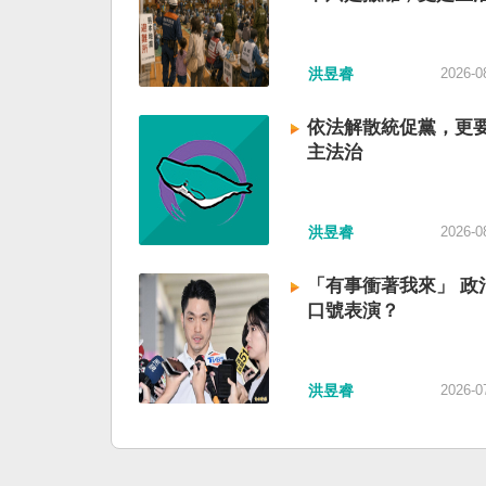
洪昱睿
2026-0
依法解散統促黨，更
主法治
洪昱睿
2026-0
「有事衝著我來」 政
口號表演？
洪昱睿
2026-0