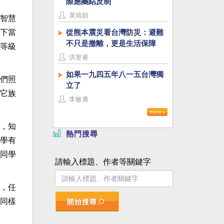
際應團結反制
黃靖媗
智慧
下當
從熊本震災看台灣防災：避難
不只是撤離，更是生活保障
等級
洪昱睿
如果一九四五年八一五台灣獨
們照
立了
它族
李敏勇
，知
熱門搜尋
學有
同學
請輸入標題、作者等關鍵字
，任
同樣
開始搜尋