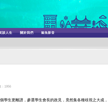
笑談人生
關於我們
鯨魚影音
：1956
個學生更離譜，參選學生會長的政見，竟然集各種歧視之大成，