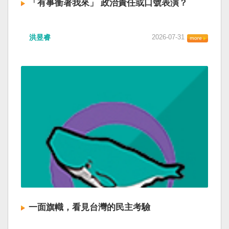
「有事衝著我來」 政治責任或口號表演？
洪昱睿
2026-07-31
一面旗幟，看見台灣的民主考驗