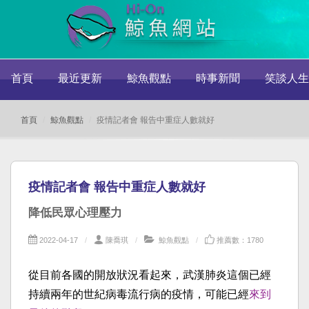
首頁
最近更新
鯨魚觀點
時事新聞
笑談人生
首頁
鯨魚觀點
疫情記者會 報告中重症人數就好
疫情記者會 報告中重症人數就好
降低民眾心理壓力
2022-04-17
陳喬琪
鯨魚觀點
推薦數：1780
從目前各國的開放狀況看起來，武漢肺炎這個已經
持續兩年的世紀病毒流行病的疫情，可能已經
來到