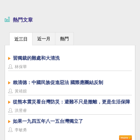
熱門文章
近一月
熱門
近三日
習獨裁的難處和大清洗
林保華
賴清德：中國民族促進惡法 國際應團結反制
黃靖媗
從熊本震災看台灣防災：避難不只是撤離，更是生活保障
洪昱睿
如果一九四五年八一五台灣獨立了
李敏勇