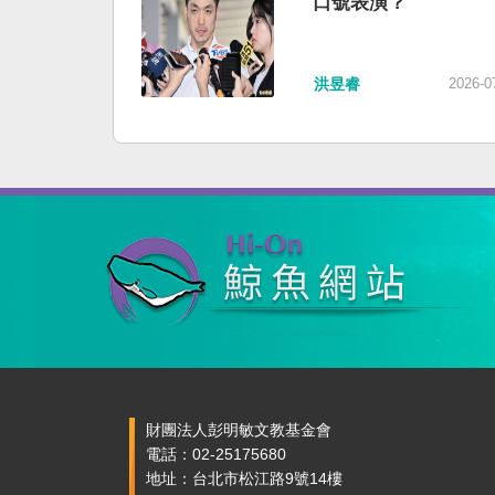
口號表演？
洪昱睿
2026-0
財團法人彭明敏文教基金會
電話：02-25175680
地址：台北市松江路9號14樓