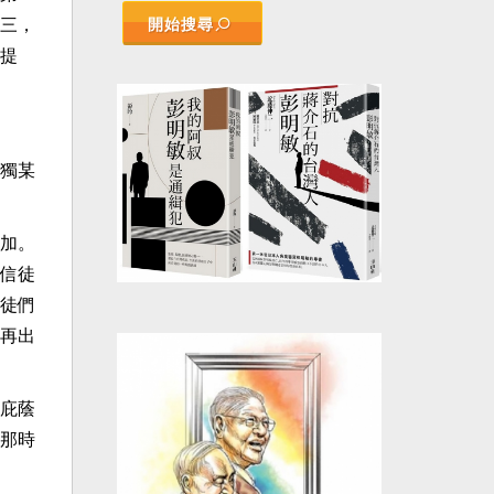
三，
開始搜尋
提
獨某
加。
信徒
徒們
再出
庇蔭
那時