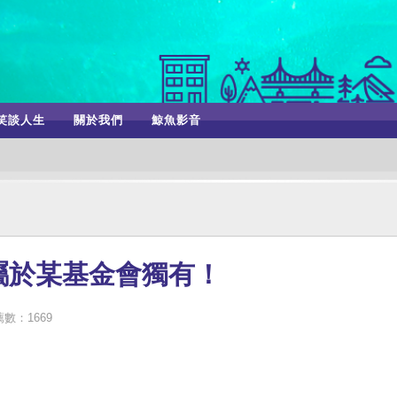
笑談人生
關於我們
鯨魚影音
屬於某基金會獨有！
數：1669