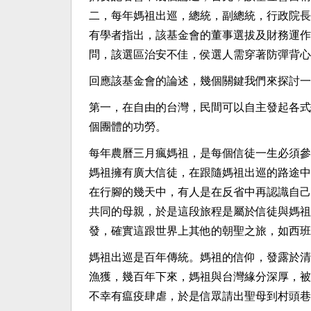
二，每年媽祖出巡，總統，副總統，行政院長
有學者指出，該基金會的董事選拔及財務運作
問，該選區治安不佳，侯選人需穿著防彈背心
回應該基金會的論述，幾個關鍵我們來探討一
第一，在自由的台灣，民間可以自主發起各式
個團體的功勞。
每年農曆三月瘋媽祖，是每個信徒一生必須參
媽祖擁有廣大信徒，在跟隨媽祖出巡的路途中
在行腳的幾天中，有人是在反省中再認識自己
共同的母親，於是這段旅程是屬於信徒與媽祖
發，確實這跟世界上其他的朝聖之旅，如西班牙，法國的
媽祖出巡是百年傳統。媽祖的信仰，發露於清
漁獲，幾百年下來，媽祖與台灣緣分深厚，被
不幸有瘟疫肆虐，於是信眾請出聖母到村頭巷