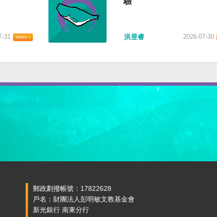
驗
7-31
洪昱睿
2026-07-30
郵政劃撥帳號：17822628
戶名：財團法人彭明敏文教基金會
新光銀行 南東分行