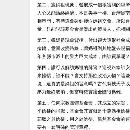
第二，瘋媽祖現象，發展成一個很獲利的經濟
人心又能活絡經濟，本是美事一樁。台灣從南
相串門，有時還會碰到幾位媽祖交會。所以台
量，只能説該基金會是傑出的策展人，把相關
第三，瘋媽祖現象背後，付出很大隱形社會成
搶轎，意圖改變路線，讓媽祖到其地盤去賜福
年各縣市派出的警力巨大成本，由誰買單呢？
第四，誰可以解讀媽祖的懿旨？巡視路線誰安
來擡轎，誰不能？會支持那位政治人物？這些
境，這真的是媽祖的旨意嗎？古代有挾天子以
壓力最終取消，但當時確實讓全國很爲難。
第五，任何宗教團體基金會，其成立的宗旨，
乎信徒的捐獻，基金會其實就是千萬媽祖信徒
部取之於信徒，用之於信徒。當然基金會的運
要有一套明確的管理章程。