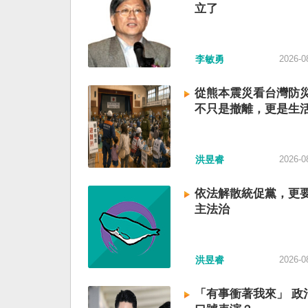
立了
李敏勇
2026-0
從熊本震災看台灣防
不只是撤離，更是生
洪昱睿
2026-0
依法解散統促黨，更
主法治
洪昱睿
2026-0
「有事衝著我來」 政