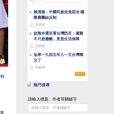
賴清德：中國民族促進惡法 國
際應團結反制
黃靖媗
從熊本震災看台灣防災：避難
不只是撤離，更是生活保障
洪昱睿
如果一九四五年八一五台灣獨
立了
李敏勇
資料
熱門搜尋
請輸入標題、作者等關鍵字
第