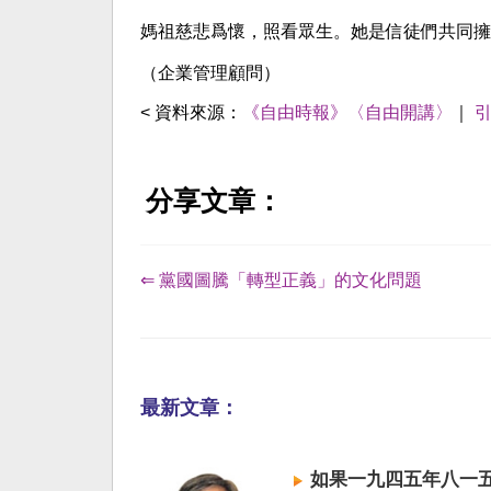
媽祖慈悲爲懷，照看眾生。她是信徒們共同擁
（企業管理顧問）
< 資料來源：
《自由時報》〈自由開講〉
｜
分享文章：
⇐ 黨國圖騰「轉型正義」的文化問題
最新文章：
如果一九四五年八一