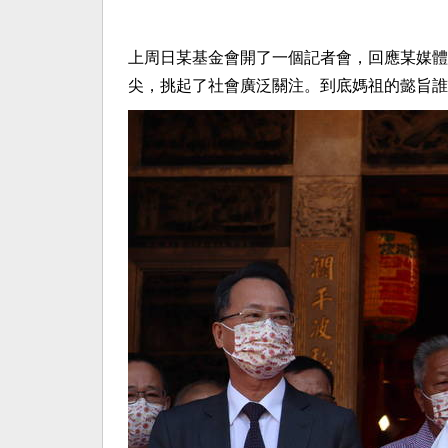
上周日某基金會開了一個記者會，回應某媒體
尖，挑起了社會廣泛關注。到底媽祖的懿旨誰