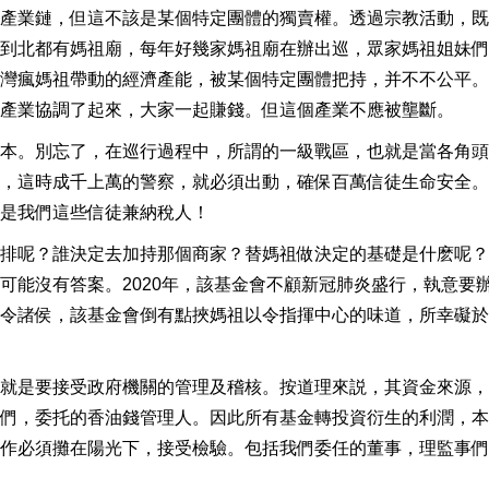
產業鏈，但這不該是某個特定團體的獨賣權。透過宗教活動，既
到北都有媽祖廟，每年好幾家媽祖廟在辦出巡，眾家媽祖姐妹們
灣瘋媽祖帶動的經濟產能，被某個特定團體把持，并不不公平。
產業協調了起來，大家一起賺錢。但這個產業不應被壟斷。
本。別忘了，在巡行過程中，所謂的一級戰區，也就是當各角頭
，這時成千上萬的警察，就必須出動，確保百萬信徒生命安全。
是我們這些信徒兼納稅人！
排呢？誰決定去加持那個商家？替媽祖做決定的基礎是什麽呢？
可能沒有答案。2020年，該基金會不顧新冠肺炎盛行，執意要
令諸侯，該基金會倒有點挾媽祖以令指揮中心的味道，所幸礙於
就是要接受政府機關的管理及稽核。按道理來説，其資金來源，
們，委托的香油錢管理人。因此所有基金轉投資衍生的利潤，本
作必須攤在陽光下，接受檢驗。包括我們委任的董事，理監事們