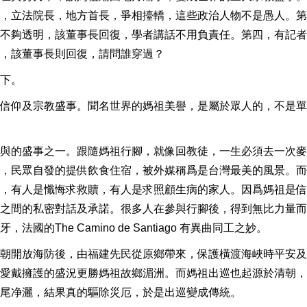
，立法院長，地方首長，爭相擡轎，這些政治人物不是愚人。第
不夠透明，該董事長回復，學者講話不用負責任。第四，有記者
，該董事長則回復，請問誰穿過？
下。
信仰及宗教盛事。聞名世界的媽祖美譽，是屬於眾人的，不是單
與的盛事之一。跟隨媽祖行腳，就像回教徒，一生必須去一次麥
，民眾自發的提供飲食住宿，被外媒稱爲是台灣最美的風景。而
，有人是懺悔求救贖，有人是求照顧生病的家人。因爲媽祖是信
之間的私密對話及承諾。很多人在參與行腳後，得到無比力量而
The Camino de Santiago 有異曲同工之妙。
朝開放海防後，由福建先民從原鄉帶來，保護橫渡海峽時平安及
愛戴擁護的盛況更勝媽祖故鄉湄洲。而媽祖出巡也起源於清朝，
尾净灑，結果真的驅除災厄，於是出巡變成傳統。