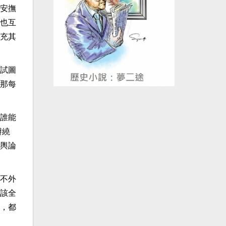
安撫
也互
充其
試圖
那每
誰能
辦繞
輿論
不外
該全
，都