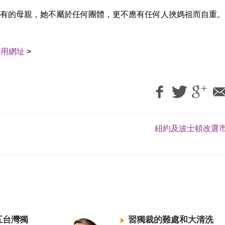
有的母親，她不屬於任何團體，更不應有任何人挾媽祖而自重。
引用網址
>
紐約及波士頓改選市
五台灣獨
習獨裁的難處和大清洗