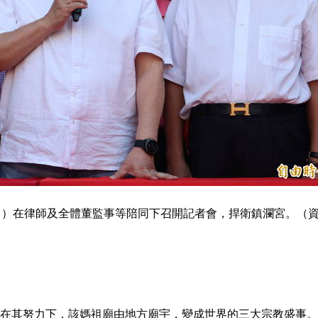
中）在律師及全體董監事等陪同下召開記者會，捍衛鎮瀾宮。（
在其努力下，該媽祖廟由地方廟宇，變成世界的三大宗教盛事。