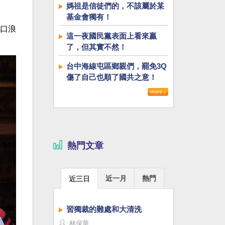
媽祖是信徒們的，不該屬於某
基金會獨有！
口浪
這一夜國民黨表面上看來贏
了，但其實不然！
台中海線屯區鄉親們，罷免3Q
傷了自己也順了國共之意！
熱門文章
近一月
熱門
近三日
習獨裁的難處和大清洗
林保華