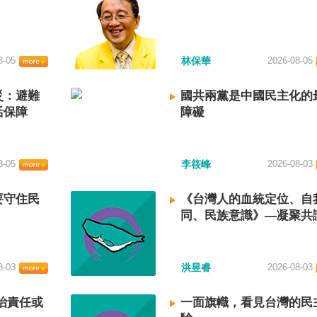
8-05
林保華
2026-08-05
災：避難
國共兩黨是中國民主化的
活保障
障礙
8-05
李筱峰
2026-08-03
要守住民
《台灣人的血統定位、自
同、民族意識》—凝聚共
建立台灣國族認同
8-03
洪昱睿
2026-08-03
治責任或
一面旗幟，看見台灣的民