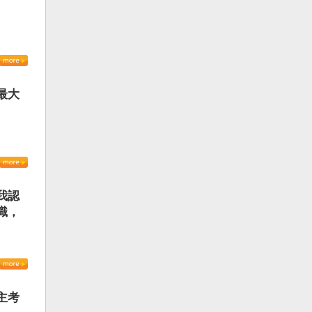
最大
我認
識，
主考