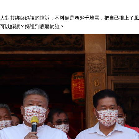
人對其綁架媽祖的控訴，不料倒是卷起千堆雪，把自己推上了風
可以解讀？媽祖到底屬於誰？