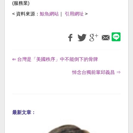
(服務業)
< 資料來源：
鯨魚網站
｜
引用網址
>
⇐ 台灣是「美國秩序」中不能倒下的骨牌
悼念台獨前輩邱義昌 ⇒
最新文章：