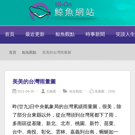
首頁
最近更新
鯨魚觀點
時事新聞
笑談人生
首頁
鯨魚觀點
美美的台灣雨量圖
美美的台灣雨量圖
2021-04-30
尤榛嚴
鯨魚觀點
推薦數：2266
昨(廿九)日中央氣象局的台灣累績雨量圖，很美，除
了部分台東縣以外，從台灣頭到台灣尾都下了雨，
多雨區從基隆、新北、北市、桃園、新竹、苗栗、
台中、南投、彰化、雲林、嘉義到台南，蜿蜒如一