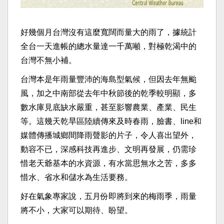
好幾個月台灣沒有這麼寬闊而量大的雨了，據統計
全台一天進帳的總水量達一千萬噸，對極乾渴中的
台灣不無小補。
台灣本是年雨量豐沛的海島型氣候，但因去年無颱
風，加之中南部從去年中秋節後的乾季較明顯，多
數水庫見底缺水嚴重，甚至影響農業、產業、民生
等。這幾天乾旱區陸續傳來及時春雨，臉書、line和
媒體傳播城鄉間降雨聲影的片子，令人喜出望外，
動容不已，深感科技再進步、文明再發展，仍需珍
惜老天爺基本的水資源，有水當思無水之苦，多多
惜水、省水和儲水為生活要務。
好在氣象專家說，五月份即將到來的梅雨季，雨量
將不小，大家可以期待、盼望。