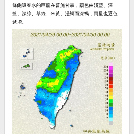
條飽吸春水的巨龍在普施甘霖，顏色由淺藍、深
藍、深綠、草綠、米黃、淺褐而深褐，雨量也逐色
遞增。