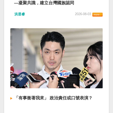
—凝聚共識，建立台灣國族認同
洪昱睿
2026-08-03
「有事衝著我來」 政治責任或口號表演？