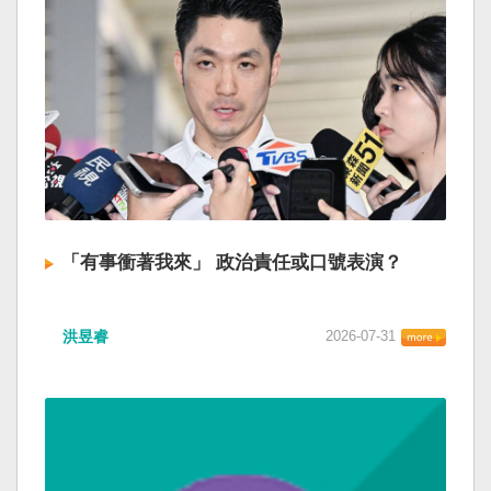
「有事衝著我來」 政治責任或口號表演？
洪昱睿
2026-07-31