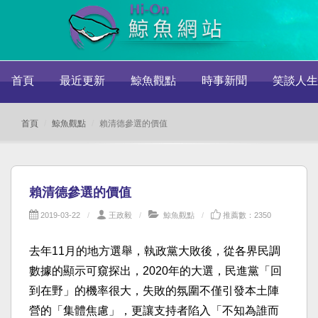
首頁
最近更新
鯨魚觀點
時事新聞
笑談人生
首頁
鯨魚觀點
賴清德參選的價值
賴清德參選的價值
2019-03-22
王政毅
鯨魚觀點
推薦數：2350
去年11月的地方選舉，執政黨大敗後，從各界民調
數據的顯示可窺探出，2020年的大選，民進黨「回
到在野」的機率很大，失敗的氛圍不僅引發本土陣
營的「集體焦慮」，更讓支持者陷入「不知為誰而