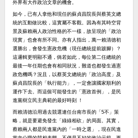
外界有大作政治文章的機會。
如今，已有人拿他和現任的蘇貞昌院長與蔡英文總
統的互動做比較，這實屬不客觀。因為有其時空背
景及蘇賴兩人政治性格的不一樣，故呈現的「政治
現實」也會有所不同。亦有人指出，萬一賴清德初
選勝出，會發生憲政危機（現任總統提前跛腳）？
這邏輯更明顯不通，倘若如此，每位第二任總統的
最後一年任期也會有相同狀況，難道也都發生過憲
政危機嗎？況且，以蔡英文總統的「政治高度」及
蘇貞昌院長的「執行能力」，一定會讓國家順利的
運作下去。而這個可能發生的「憲政首例」，是民
進黨樹立民主典範的最好時刻 ！
而賴清德沿用過去競選連任台南市長的「5不」策
略，就是要避免發生「綠綠相砍」的局面。其實，
蔡賴兩人都是民進黨內的「一時之選」，現在民進
黨內公職的競相表態，不僅是不好的政治示範，更