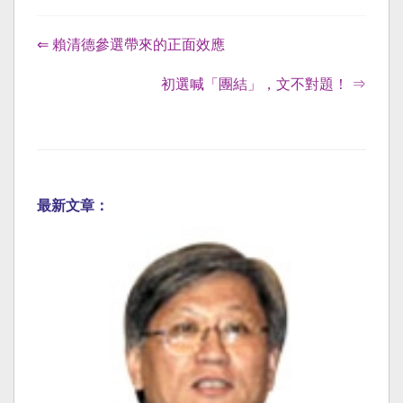
⇐ 賴清德參選帶來的正面效應
初選喊「團結」，文不對題！ ⇒
最新文章：