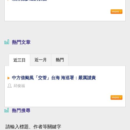
熱門文章
近一月
熱門
近三日
中方借颱風「交管」台海 海巡署：嚴厲譴責
邱俊福
熱門搜尋
請輸入標題、作者等關鍵字