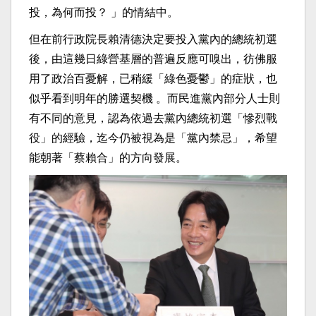
投，為何而投？ 」的情結中。
但在前行政院長賴清德決定要投入黨內的總統初選
後，由這幾日綠營基層的普遍反應可嗅出，彷佛服
用了政治百憂解，已稍緩「綠色憂鬱」的症狀，也
似乎看到明年的勝選契機 。而民進黨內部分人士則
有不同的意見，認為依過去黨內總統初選「慘烈戰
役」的經驗，迄今仍被視為是「黨內禁忌」，希望
能朝著「蔡賴合」的方向發展。