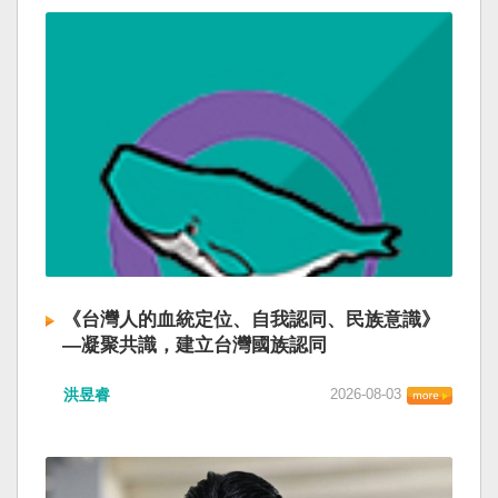
《台灣人的血統定位、自我認同、民族意識》
—凝聚共識，建立台灣國族認同
洪昱睿
2026-08-03