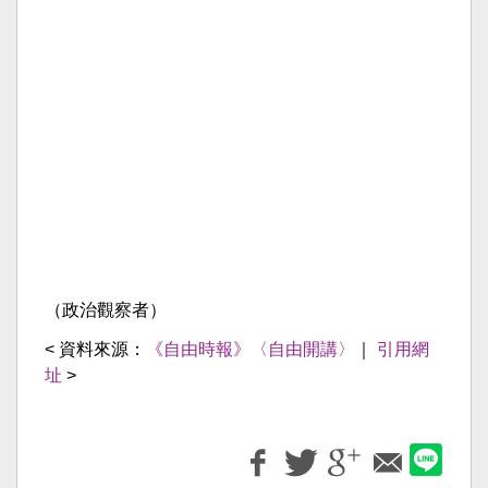
（政治觀察者）
< 資料來源：
《自由時報》〈自由開講〉
｜
引用網
址
>