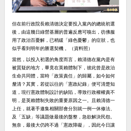
但在前行政院長賴清德決定要投入黨內的總統初選
後，由這幾日綠營基層的普遍反應可嗅出，彷佛服
用了政治百憂解，已稍緩「綠色憂鬱」的症狀，也
似乎看到明年的勝選契機 。（資料照）
當然，以投入初選的角度而言，賴清德在黨內是有
被質疑的地方，畢竟在英賴體制下，彼此曾是政治
生命共同體，當時「政策責任」的歸屬，如今如何
釐清？其實，若從以往的「憲政紀錄」便可清楚知
道，現行憲政體制設計的缺陷，導致行政權權責不
明，是英賴體制失敗的重要原因之一。且賴清德一
上任，就著手邀集相關部會分別就一例一休修法、
及「五缺」等議題做最後的盤整，急欲解決民怨。
無奈，最後大仍跨不過「憲政障礙」，因此今日讓