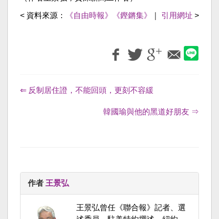
< 資料來源：
《自由時報》《鏗鏘集》
｜
引用網址
>
⇐ 反制居住證，不能回頭，更刻不容緩
韓國瑜與他的黑道好朋友 ⇒
作者
王景弘
王景弘曾任《聯合報》記者、選