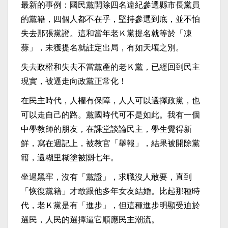
最新的事例：國民黨開除四名違紀參選縣市長黨員
的黨籍，四個人都不在乎，堅持參選到底，並不怕
失去那張黨證。這和當年老Ｋ黨提名就等於「凍
蒜」，未獲提名就註定出局，有如天壤之別。
失去政權和失去不當黨產的老Ｋ黨，已經回到民主
現實，被逼走向政黨正常化！
在民主時代，人權有保障，人人可以選擇政黨，也
可以走自己的路。黨國時代可不是如此。我有一個
中學教師的朋友，在課堂談論民主，學生覺得新
鮮，寫在週記上，被教官「舉報」，結果被開除黨
籍，還糊里糊塗被關七年。
坐過黑牢，沒有「黨證」，求職沒人敢要，直到
「恢復黨籍」才敢跟他多年女友結婚。比起那種時
代，老Ｋ黨是有「進步」，但這種進步明顯受迫於
選民，人民的選擇逼它順應民主潮流。