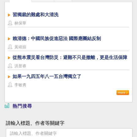
習獨裁的難處和大清洗
林保華
賴清德：中國民族促進惡法 國際應團結反制
黃靖媗
從熊本震災看台灣防災：避難不只是撤離，更是生活保障
洪昱睿
如果一九四五年八一五台灣獨立了
李敏勇
熱門搜尋
請輸入標題、作者等關鍵字