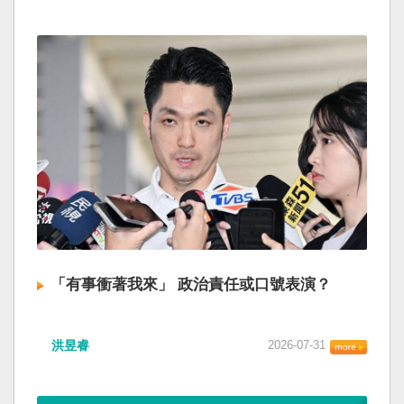
「有事衝著我來」 政治責任或口號表演？
洪昱睿
2026-07-31