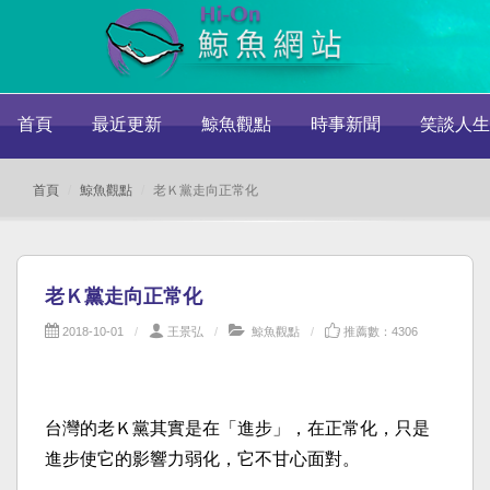
首頁
最近更新
鯨魚觀點
時事新聞
笑談人生
首頁
鯨魚觀點
老Ｋ黨走向正常化
老Ｋ黨走向正常化
2018-10-01
王景弘
鯨魚觀點
推薦數：4306
台灣的老Ｋ黨其實是在「進步」，在正常化，只是
進步使它的影響力弱化，它不甘心面對。