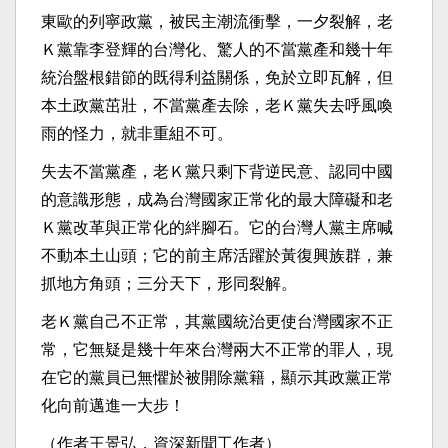
東歐的列寧政黨，被民主潮流衝擊，一夕裂解，老
Ｋ黨靠李登輝的台灣化、驚人的不當黨產和幾十年
統治盤根錯節的既得利益關係，免於立即瓦解，但
本土政黨茁壯，不當黨產去除，老Ｋ黨失去呼風喚
雨的怪力，就非重組不可。
失去不當黨產，老Ｋ黨只剩下背逆民意、認同中國
的意識形態，成為台灣國家正常化的最大障礙和老
Ｋ黨改革與正常化的絆腳石。它的台灣人黨主席喊
不動本土山頭；它的前主席活躍於黃復興族群，兼
抓地方角頭；三分天下，形同裂解。
老Ｋ黨自己不正常，其黨國統治更使台灣國家不正
常，它無疑是幾十年來台灣兩大不正常的罪人，現
在它的黨員已無懼於被開除黨籍，顯示其政黨正常
化向前邁進一大步！
（作者王景弘，資深新聞工作者）