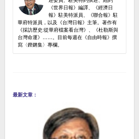
述委員、駐美特約撰述、紐約
《世界日報》編譯、《經濟日
報》駐美特派員、《聯合報》駐
華府特派員，以及《台灣日報》主筆。著作有
《採訪歷史:從華府檔案看台灣》、《杜勒斯與
台灣命運》……。目前每週在《自由時報》撰
寫〈鏗鏘集〉專欄。
最新文章：