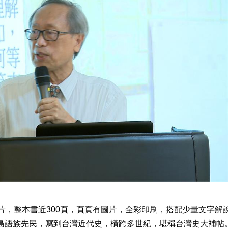
照片，整本書近300頁，頁頁有圖片，全彩印刷，搭配少量文字解
島語族先民，寫到台灣近代史，橫跨多世紀，堪稱台灣史大補帖