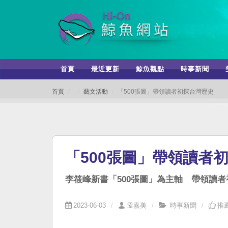
首頁
最近更新
鯨魚觀點
時事新聞
首頁
藝文活動
「500張圖」帶領讀者初探台灣歷史
「500張圖」帶領讀者
李筱峰新書「500張圖」為主軸 帶領讀
2023-06-03
孟嘉美
時事新聞
推薦