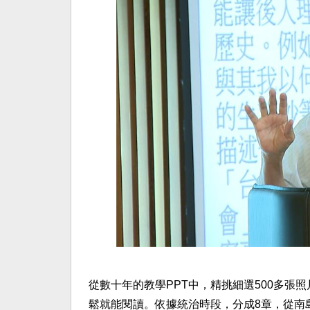
從數十年的教學PPT中，精挑細選500多張
鬆就能閱讀。依據統治時段，分成8章，從南