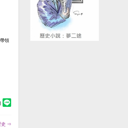
帶領
史 ⇒