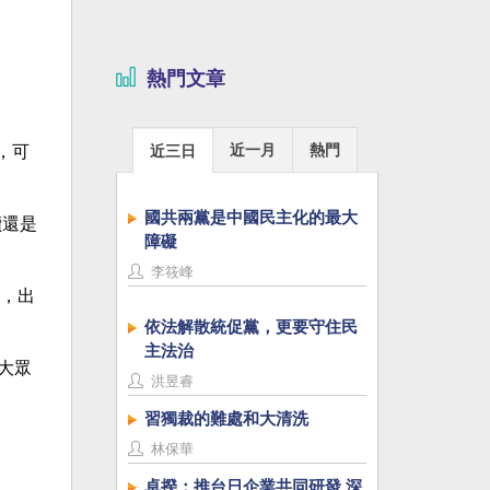
熱門文章
近一月
熱門
近三日
，可
國共兩黨是中國民主化的最大
讀還是
障礙
李筱峰
，出
依法解散統促黨，更要守住民
主法治
大眾
洪昱睿
習獨裁的難處和大清洗
林保華
卓揆：推台日企業共同研發 深