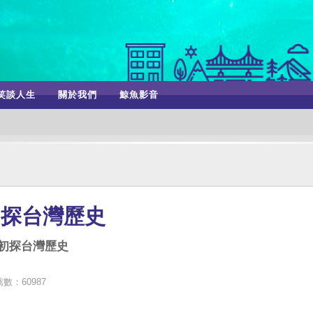
笑談人生
關於我們
鯨魚影音
初探台灣歷史
者初探台灣歷史
數：60987