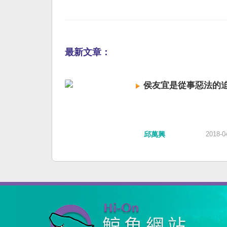
最新文章：
侯友宜是從事惡法的
邱萬興
2018-0