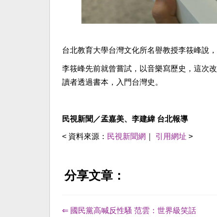
台北教育大學台灣文化所名譽教授李筱峰說，
李筱峰先前就曾嘗試，以音樂寫歷史，這次改
讀者透過書本，入門台灣史。
民視新聞／孟嘉美、李建緯 台北報導
< 資料來源：
民視新聞網
｜
引用網址
>
分享文章：
⇐ 國民黨高喊反性騷 范雲：世界級笑話