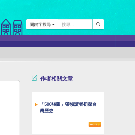
關鍵字搜尋
作者相關文章
「500張圖」帶領讀者初探台
灣歷史