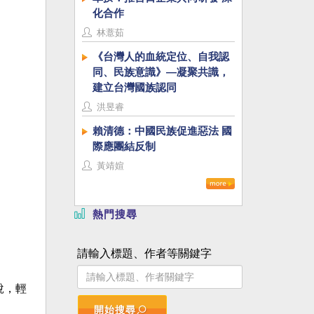
化合作
林薏茹
《台灣人的血統定位、自我認
同、民族意識》—凝聚共識，
建立台灣國族認同
洪昱睿
賴清德：中國民族促進惡法 國
際應團結反制
黃靖媗
熱門搜尋
請輸入標題、作者等關鍵字
說，輕
。
開始搜尋