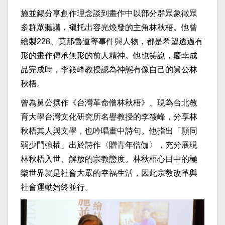
施並錫分享創作理念談到畫作中以部分群眾象徵眾
多群眾聽講，襯托出容光煥發的主角林秋梧。他曾
繪製228、莫那魯道等事件與人物，都是希望透過有
形的畫作傳承無形的前人精神。他也笑說，慶幸成
品完成時，李筱峰教授認為神態有像自己的舅公林
秋梧。
曾為舅公撰作《台灣革命僧林秋梧》、現為台北教
育大學台灣文化研究所名譽教授的李筱峰，分享林
秋梧其人與文學，也吟唱畫中詩句。他指出「願同
弱少鬥強權」出於詩作〈贈青年僧伽〉，充分展現
林秋梧入世、解放的宗教態度。林秋梧心目中的極
樂世界就是社會大眾的幸福生活，因此宗教改革與
社會運動始終並行。