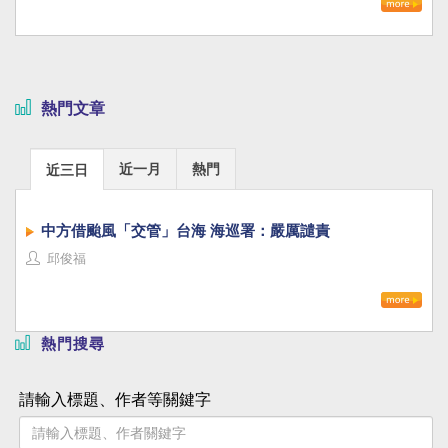
熱門文章
近一月
熱門
近三日
中方借颱風「交管」台海 海巡署：嚴厲譴責
邱俊福
熱門搜尋
請輸入標題、作者等關鍵字