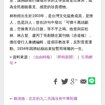
意，讓捐贈者們慷慨分享的文學資產走出庫房，成
為全民都能看見、感受的珍貴禮物。
林秋梧出生於1903年，是台灣文化協會成員，是僧
人，也是詩人；曾在詩句中發出「可憐十萬頭顱
血，空換青天白日旗」等不平之鳴。他曾與莊松
林、林占鰲、盧丙丁等創辦左翼刊物《赤道報》，
擔任發行人兼總編輯，提倡宗教改革，反對普度運
動。1934年因肺結核結束短暫而璀璨的一生。
< 資料來源：
《自由時報》〈即時新聞〉
｜
引用網
址
>
⇐ 賴清德：北京的九二共識沒有中華民國