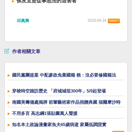
侯友宜是從事惡法的迫害者
邱萬興
2018-04-24
作者相關文章
國民黨團提案 中配參政免棄國籍 賴：沒必要修國籍法
穿梭時空踏訪歷史 「府城城垣300年」5/9起登場
南國美籌備處揭牌 前輩藝術家作品捐贈典藏 福爾摩沙時
代展開展
不用多言 高志綱1張貼圖萬人聲援
知名本土政論漫畫家魚夫65歲病逝 家屬低調證實