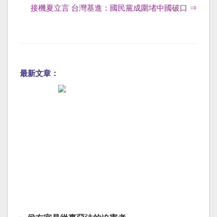
接機夏立言 台灣基進：國民黨成圍堵中國破口 ⇒
最新文章：