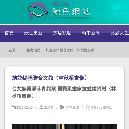
首頁
最近更新
鯨魚觀點
時事新聞
笑談人生
首頁
藝文活動
施並錫捐贈台文館〈林秋梧畫像〉
施並錫捐贈台文館〈林秋梧畫像〉
台文館再添珍貴館藏 國寶級畫家施並錫捐贈〈林
秋梧畫像〉
2023-02-15
洪瑞琴
時事新聞
推薦數：60701