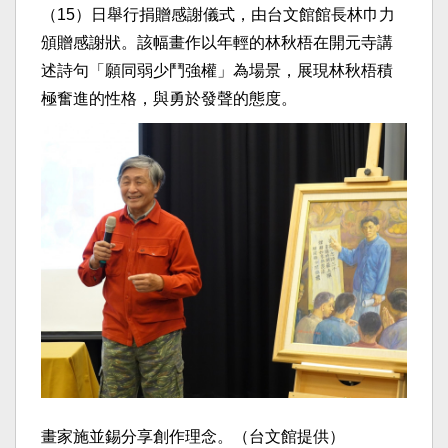
（15）日舉行捐贈感謝儀式，由台文館館長林巾力
頒贈感謝狀。該幅畫作以年輕的林秋梧在開元寺講
述詩句「願同弱少鬥強權」為場景，展現林秋梧積
極奮進的性格，與勇於發聲的態度。
畫家施並錫分享創作理念。（台文館提供）