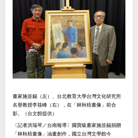
畫家施並錫（左）、台北教育大學台灣文化研究所
名譽教授李筱峰（右），在「林秋梧畫像」前合
影。（台文館提供）
〔記者洪瑞琴／台南報導〕國寶級畫家施並錫捐贈
「林秋梧畫像」油畫創作，國立台灣文學館今