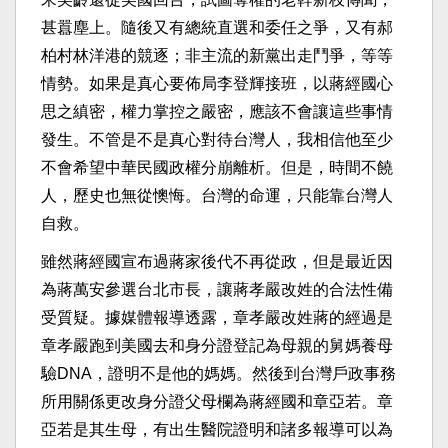
甚囂塵上。隨後又有總統直選和委任之爭，又有郝
柏村林洋港的競逐；非主流的新黨出走鬥爭，等等
情勢。如果是真心要佈局李登輝接班，以蔣經國心
思之縝密，權力掌控之嚴密，應該不會讓這些事情
發生。不管是不是真心對待台灣人，我相信他至少
不會希望中華民國政權分崩離析。但是，時間不饒
人，歷史也無從懊悔。台灣的命運，只能靠台灣人
自救。
雖然蔣經國宣布過蔣家後代不再從政，但是最近因
為蔣萬安參選台北市長，讓蔣孝嚴改姓的合法性備
受質疑。據媒體報導透露，章孝嚴改姓蔣的經過是
章孝嚴跑到美國去和身分證登記為母親的舅媽養母
驗DNA，證明不是他的媽媽。然後到台灣戶政事務
所用關係更改身分證父母欄為蔣經國和章亞若。章
亞若是其生母，有出生醫院證明和諸多報導可以為