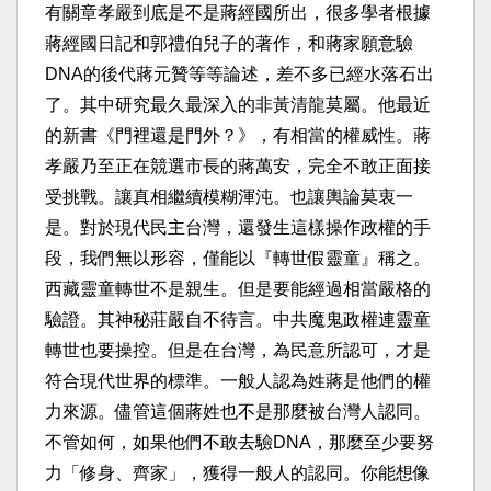
有關章孝嚴到底是不是蔣經國所出，很多學者根據
蔣經國日記和郭禮伯兒子的著作，和蔣家願意驗
DNA的後代蔣元贊等等論述，差不多已經水落石出
了。其中研究最久最深入的非黃清龍莫屬。他最近
的新書《門裡還是門外？》，有相當的權威性。蔣
孝嚴乃至正在競選市長的蔣萬安，完全不敢正面接
受挑戰。讓真相繼續模糊渾沌。也讓輿論莫衷一
是。對於現代民主台灣，還發生這樣操作政權的手
段，我們無以形容，僅能以『轉世假靈童』稱之。
西藏靈童轉世不是親生。但是要能經過相當嚴格的
驗證。其神秘莊嚴自不待言。中共魔鬼政權連靈童
轉世也要操控。但是在台灣，為民意所認可，才是
符合現代世界的標準。一般人認為姓蔣是他們的權
力來源。儘管這個蔣姓也不是那麼被台灣人認同。
不管如何，如果他們不敢去驗DNA，那麼至少要努
力「修身、齊家」，獲得一般人的認同。你能想像