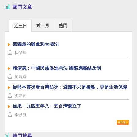
熱門文章
近一月
熱門
近三日
習獨裁的難處和大清洗
林保華
賴清德：中國民族促進惡法 國際應團結反制
黃靖媗
從熊本震災看台灣防災：避難不只是撤離，更是生活保障
洪昱睿
如果一九四五年八一五台灣獨立了
李敏勇
熱門搜尋