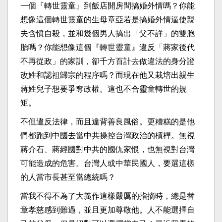
一個『轉世靈童』到飯店開房間搞婚外情嗎？你能
想像這個轉世靈童的生母章亞若是搞婚外情逼使親
夫含憤自殺，並和幾個男人搞出「父不詳」的雙胞
胎嗎？你能想像這個『轉世靈童』違反「蔣家後代
不再從政」的家訓，卻千方百計去做違法的身分證
改姓和認祖歸宗的程序嗎？而現在他又栽培出親生
蔣姓兒子想要爭奪政權。這也不合靈童轉世的規
矩。
不但違反法律，而且違背善良風俗。更糟糕的是他
們都跑到中國去當中共操控台灣政治的槓桿。無視
蔣介石、蔣經國對中共的國仇家恨，也無視對台灣
可能造成的危害。台灣人或中華民國人，要選這樣
的人當市長甚至當總統嗎？
當我不得不為了大義作這樣嚴厲的指摘時，總是替
章孝慈感到難過，並且更加尊敬他。人不能選擇自