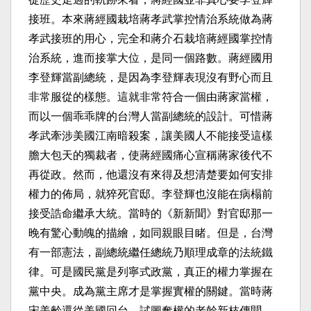
接班。本來蔣經國栽培蔣孝武掌控情治系統做為蔣
孝武接班的用心，完全和蔣介石栽培蔣經國掌控情
治系統，進而接掌大位，是同一個路數。蔣經國用
李登輝當副總統，是因為李登輝表現沒有野心而且
非常服從的樣態。這就非常符合一個由蔣家當權，
而以一個乖乖牌的台灣人當副總統的設計。可惜蔣
孝武牽涉美國江南暗殺案，讓美國人不能接受這樣
膽大包天的獨裁者，使蔣經國痛心宣稱蔣家後代不
再從政。然而，他還沒有來得及想清楚要如何安排
權力的佈局，就猝死官邸。李登輝也沒能在病榻前
接受誥命繼承大統。當時的《新新聞》對官邸那一
晚有驚心動魄的描繪，如同親眼目睹。但是，台灣
有一部憲法，副總統繼任總統乃順理成章的法統鐵
律。可是國民黨是列寧式政黨，真正的權力掌握在
黨中央。成為黨主席才是掌握實權的關鍵。當時蔣
宋美齡還從美國回台，試圖奪權的老幹新枝傳聞，