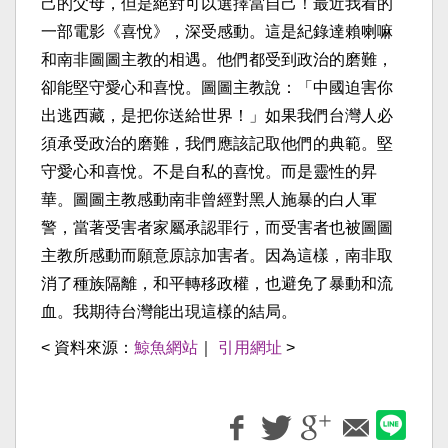
己的父母，但是絕對可以選擇當自己！最近我看的
一部電影《喜悅》，深受感動。這是紀錄達賴喇嘛
和南非圖圖主教的相遇。他們都受到政治的磨難，
卻能堅守愛心和喜悅。圖圖主教說：「中國迫害你
出逃西藏，是把你送給世界！」如果我們台灣人必
須承受政治的磨難，我們應該記取他們的典範。堅
守愛心和喜悅。不是自私的喜悅。而是靈性的昇
華。圖圖主教感動南非曾經對黑人施暴的白人軍
警，當著受害者家屬承認罪行，而受害者也被圖圖
主教所感動而願意原諒加害者。因為這樣，南非取
消了種族隔離，和平轉移政權，也避免了暴動和流
血。我期待台灣能出現這樣的結局。
< 資料來源：
鯨魚網站
｜
引用網址
>