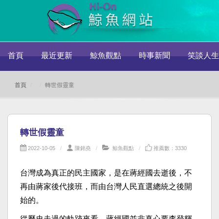
首頁
最近更新
鯨魚觀點
時事新聞
笑談人生
首頁
轉世假靈童
轉世假靈童
2022-10-05
陳銘堯
鯨魚觀點
推薦數：3330
台灣成為真正的民主國家，是在蔣經國去逝後，不
再由蔣家後代接班，而由台灣人民直選總統之後開
始的。
從歷史走過的軌跡來看，蔣經國並非真心要李登輝