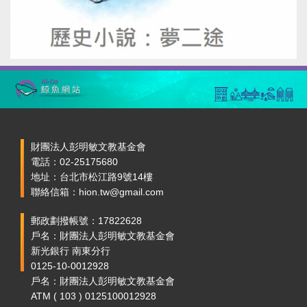
財團法人彭明敏文教基金會
電話：02-25175680
地址：台北市松江路9號14樓
聯絡信箱：hion.tw@gmail.com
郵政劃撥帳號：17822628
戶名：財團法人彭明敏文教基金會
新光銀行 南東分行
0125-10-0012928
戶名：財團法人彭明敏文教基金會
ATM ( 103 ) 0125100012928