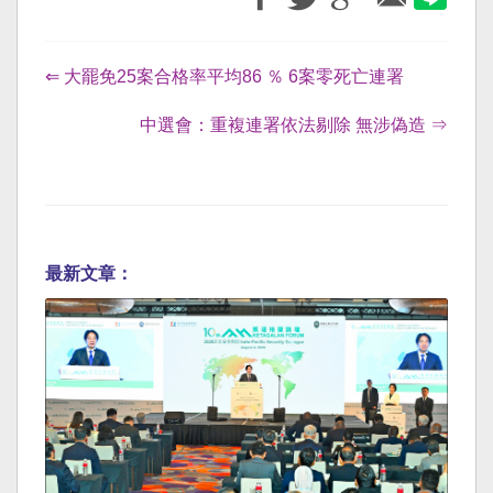
⇐ 大罷免25案合格率平均86 ％ 6案零死亡連署
中選會：重複連署依法剔除 無涉偽造 ⇒
最新文章：