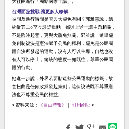
大社團進行「團結國家十講」。
台灣面臨挑戰 讓更多人瞭解
被問及進行時間是否與大罷免有關？郭雅慧說，總
統從五二○至今談話重點，都與上述十講主題相關，
不是臨時起意，更與大罷免無關。郭並說，選舉罷
免創制複決是憲法賦予公民的權利，罷免是公民團
體自決所發起的運動，沒有人可以主導，自然也沒
有人可以停止，總統的態度一如既往，尊重公民團
體的行動。
她進一步說，外界若要貼這些公民運動的標籤，故
意扭曲是任何政黨發起策劃，這個說法既不尊重憲
法也不尊重公民的權益。
< 資料來源：
《自由時報》
｜
引用網址
>