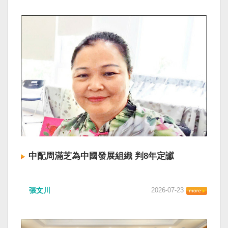
中配周滿芝為中國發展組織 判8年定讞
張文川
2026-07-23