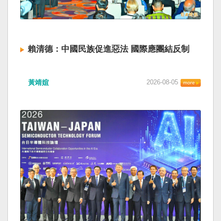
賴清德：中國民族促進惡法 國際應團結反制
黃靖媗
2026-08-05