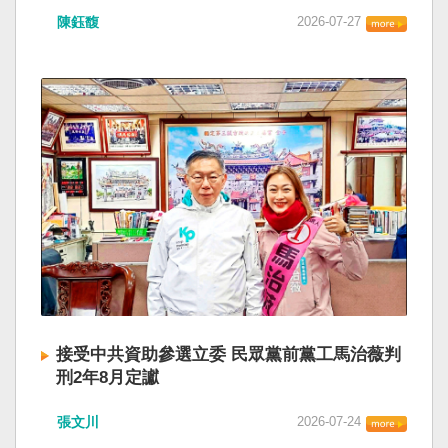
陳鈺馥
2026-07-27
接受中共資助參選立委 民眾黨前黨工馬治薇判
刑2年8月定讞
張文川
2026-07-24