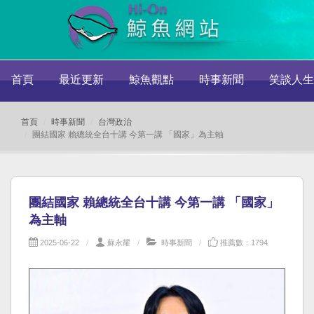
首頁
最近更新
鯨魚觀點
時事新聞
笑談人生
首頁
時事新聞
台灣政治
團結國家 賴總統全台十講 今第一講 「國家」為主軸
團結國家 賴總統全台十講 今第一講 「國家」
為主軸
2025-06-22
蘇永耀
時事新聞
推薦數：1794