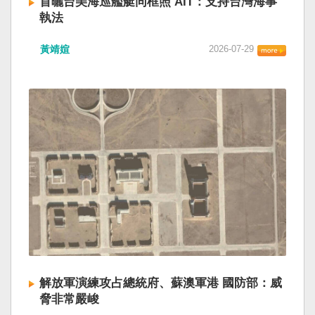
首曬台美海巡艦艇同框照 AIT：支持台灣海事
執法
黃靖媗
2026-07-29
解放軍演練攻占總統府、蘇澳軍港 國防部：威
脅非常嚴峻