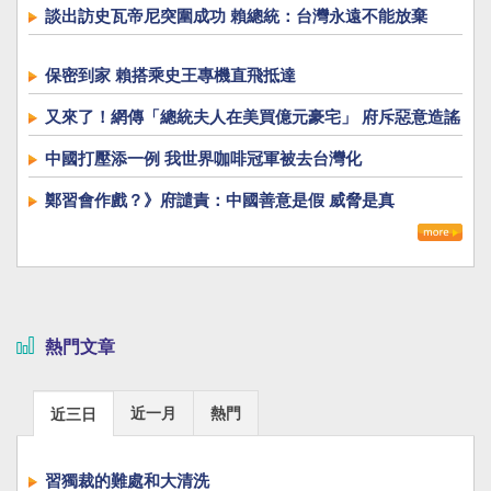
談出訪史瓦帝尼突圍成功 賴總統：台灣永遠不能放棄
保密到家 賴搭乘史王專機直飛抵達
又來了！網傳「總統夫人在美買億元豪宅」 府斥惡意造謠
中國打壓添一例 我世界咖啡冠軍被去台灣化
鄭習會作戲？》府譴責：中國善意是假 威脅是真
熱門文章
近一月
熱門
近三日
習獨裁的難處和大清洗