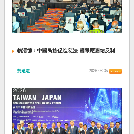
賴清德：中國民族促進惡法 國際應團結反制
黃靖媗
2026-08-05