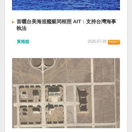
首曬台美海巡艦艇同框照 AIT：支持台灣海事
執法
黃靖媗
2026-07-29