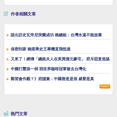
作者相關文章
談出訪史瓦帝尼突圍成功 賴總統：台灣永遠不能放棄
保密到家 賴搭乘史王專機直飛抵達
又來了！網傳「總統夫人在美買億元豪宅」 府斥惡意造謠
中國打壓添一例 我世界咖啡冠軍被去台灣化
鄭習會作戲？》府譴責：中國善意是假 威脅是真
熱門文章