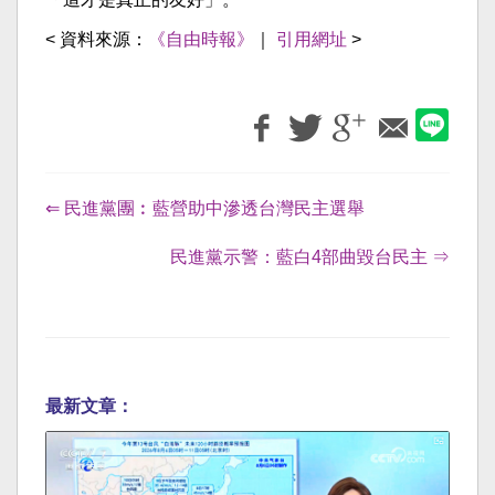
< 資料來源：
《自由時報》
｜
引用網址
>
⇐ 民進黨團︰藍營助中滲透台灣民主選舉
民進黨示警：藍白4部曲毀台民主 ⇒
最新文章：