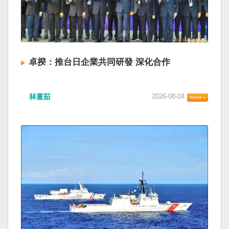
卓揆：推台日企業共同研發 深化合作
林薏茹
2026-08-04