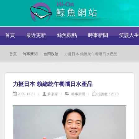
首頁
最近更新
鯨魚觀點
時事新聞
笑談人生
首頁
時事新聞
台灣政治
力挺日本 賴總統午餐嚐日水產品
力挺日本 賴總統午餐嚐日水產品
2025-11-21
蘇永耀
時事新聞
推薦數：2110