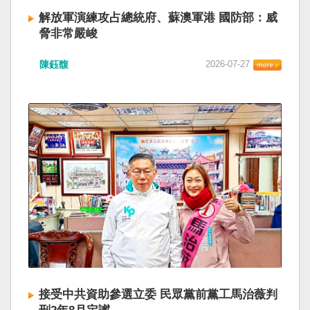
解放軍演練攻占總統府、蘇澳軍港 國防部：威
脅非常嚴峻
陳鈺馥
2026-07-27
接受中共資助參選立委 民眾黨前黨工馬治薇判