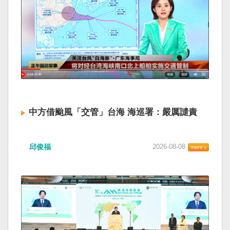
中方借颱風「交管」台海 海巡署：嚴厲譴責
邱俊福
2026-08-08