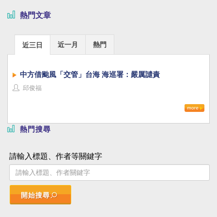
熱門文章
近一月
熱門
近三日
中方借颱風「交管」台海 海巡署：嚴厲譴責
邱俊福
熱門搜尋
請輸入標題、作者等關鍵字
開始搜尋