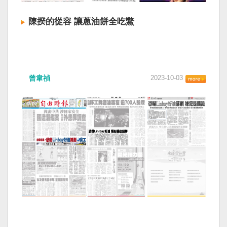
陳揆的從容 讓蔥油餅全吃鱉
曾韋禎
2023-10-03