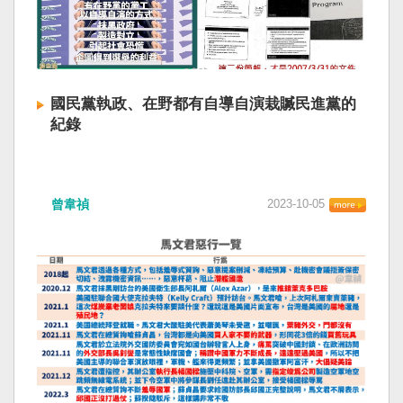
國民黨執政、在野都有自導自演栽贓民進黨的
紀錄
曾韋禎
2023-10-05