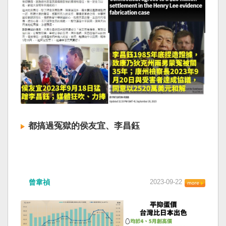
都搞過冤獄的侯友宜、李昌鈺
曾韋禎
2023-09-22