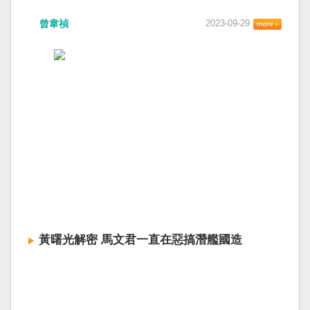
曾韋禎
2023-09-29
黃曙光解密 馬文君一直在惡搞潛艦國造