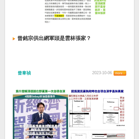
曾銘宗供出網軍頭是雲林張家？
曾韋禎
2023-10-06