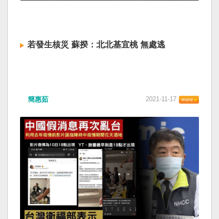
若發生核災 蘇揆：北北基宜桃 無處逃
簡惠茹
2021-11-17