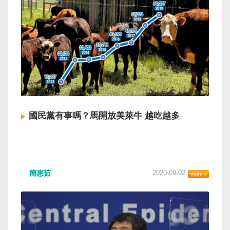
國民黨有事嗎？馬開放美萊牛 越吃越多
簡惠茹
2020-09-02