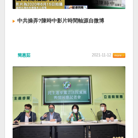
中共操弄?陳時中影片時間軸源自微博
簡惠茹
2021-11-12