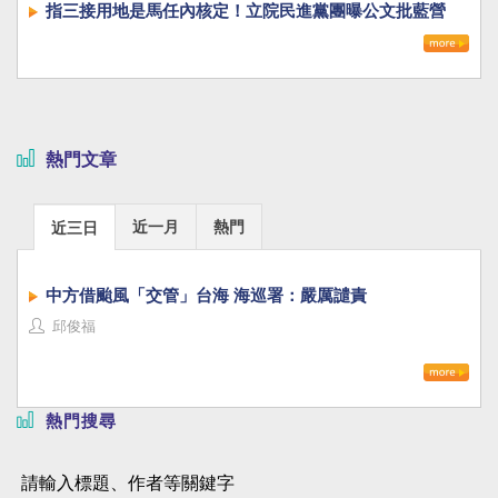
指三接用地是馬任內核定！立院民進黨團曝公文批藍營
「雙標」
熱門文章
近一月
熱門
近三日
中方借颱風「交管」台海 海巡署：嚴厲譴責
邱俊福
熱門搜尋
請輸入標題、作者等關鍵字