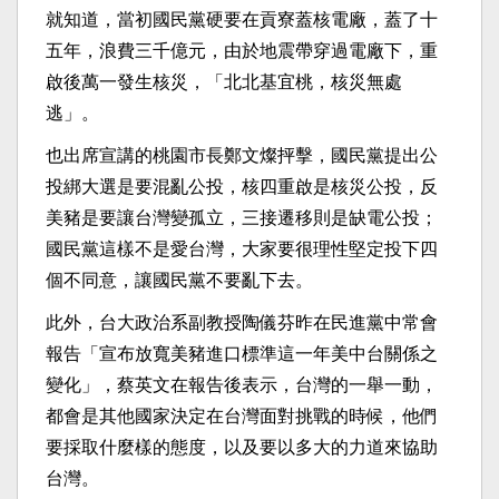
就知道，當初國民黨硬要在貢寮蓋核電廠，蓋了十
五年，浪費三千億元，由於地震帶穿過電廠下，重
啟後萬一發生核災，「北北基宜桃，核災無處
逃」。
也出席宣講的桃園市長鄭文燦抨擊，國民黨提出公
投綁大選是要混亂公投，核四重啟是核災公投，反
美豬是要讓台灣變孤立，三接遷移則是缺電公投；
國民黨這樣不是愛台灣，大家要很理性堅定投下四
個不同意，讓國民黨不要亂下去。
此外，台大政治系副教授陶儀芬昨在民進黨中常會
報告「宣布放寬美豬進口標準這一年美中台關係之
變化」，蔡英文在報告後表示，台灣的一舉一動，
都會是其他國家決定在台灣面對挑戰的時候，他們
要採取什麼樣的態度，以及要以多大的力道來協助
台灣。