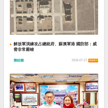
解放軍演練攻占總統府、蘇澳軍港 國防部：威
脅非常嚴峻
陳鈺馥
2026-07-27