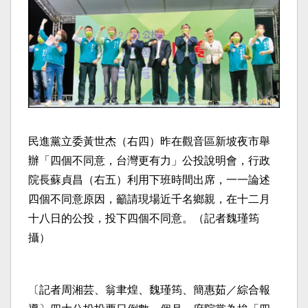
民進黨立委黃世杰（右四）昨在觀音區新坡夜市舉
辦「四個不同意，台灣更有力」公投說明會，行政
院長蘇貞昌（右五）利用下班時間出席，一一論述
四個不同意原因，籲請現場近千名鄉親，在十二月
十八日的公投，投下四個不同意。（記者魏瑾筠
攝）
〔記者周湘芸、翁聿煌、魏瑾筠、簡惠茹／綜合報