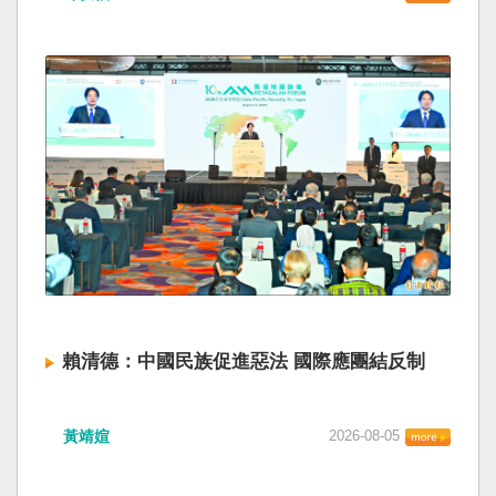
賴清德：中國民族促進惡法 國際應團結反制
黃靖媗
2026-08-05