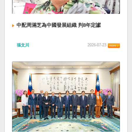
中配周滿芝為中國發展組織 判8年定讞
張文川
2026-07-23