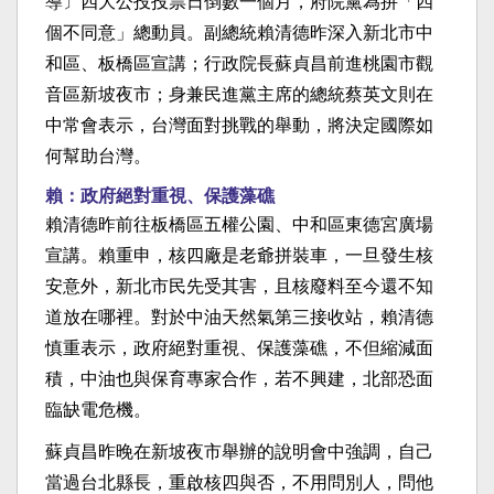
導〕四大公投投票日倒數一個月，府院黨為拚「四
個不同意」總動員。副總統賴清德昨深入新北市中
和區、板橋區宣講；行政院長蘇貞昌前進桃園市觀
音區新坡夜市；身兼民進黨主席的總統蔡英文則在
中常會表示，台灣面對挑戰的舉動，將決定國際如
何幫助台灣。
賴：政府絕對重視、保護藻礁
賴清德昨前往板橋區五權公園、中和區東德宮廣場
宣講。賴重申，核四廠是老爺拼裝車，一旦發生核
安意外，新北市民先受其害，且核廢料至今還不知
道放在哪裡。對於中油天然氣第三接收站，賴清德
慎重表示，政府絕對重視、保護藻礁，不但縮減面
積，中油也與保育專家合作，若不興建，北部恐面
臨缺電危機。
蘇貞昌昨晚在新坡夜市舉辦的說明會中強調，自己
當過台北縣長，重啟核四與否，不用問別人，問他