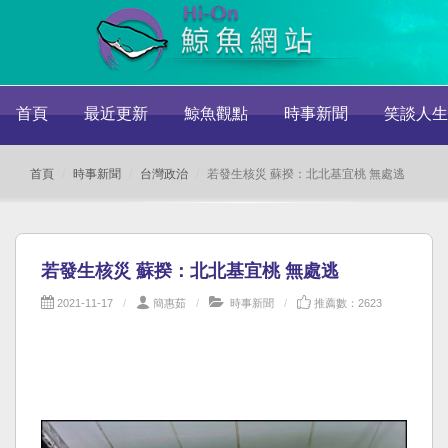
首頁
最近更新
鯨魚觀點
時事新聞
笑談人生
首頁
時事新聞
台灣政治
若發生核災 蘇揆：北北基宜桃 無處逃
若發生核災 蘇揆：北北基宜桃 無處逃
2021-11-17
簡惠茹
時事新聞
推薦數：2623