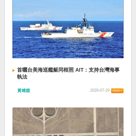
首曬台美海巡艦艇同框照 AIT：支持台灣海事
執法
黃靖媗
2026-07-29