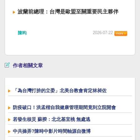
波蘭前總理：台灣是歐盟至關重要民主夥伴
陳昀
2026-07-22
作者相關文章
「為台灣打拚的立委」北美台教會肯定林昶佐
防疫破口！洪孟楷自我健康管理期間竟到立院開會
若發生核災 蘇揆：北北基宜桃 無處逃
中共操弄?陳時中影片時間軸源自微博