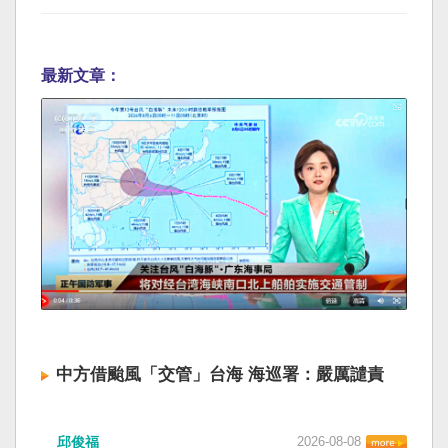
最新文章：
中方借颱風「交管」台海 海巡署：嚴厲譴責
邱俊福
2026-08-08