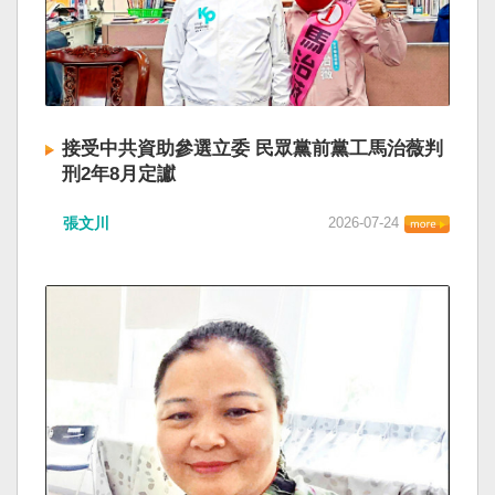
接受中共資助參選立委 民眾黨前黨工馬治薇判
刑2年8月定讞
張文川
2026-07-24