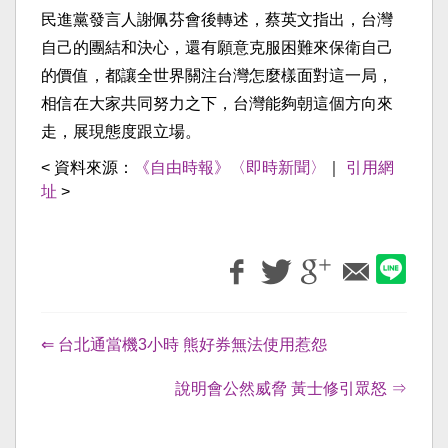
民進黨發言人謝佩芬會後轉述，蔡英文指出，台灣
自己的團結和決心，還有願意克服困難來保衛自己
的價值，都讓全世界關注台灣怎麼樣面對這一局，
相信在大家共同努力之下，台灣能夠朝這個方向來
走，展現態度跟立場。
< 資料來源：
《自由時報》〈即時新聞〉
｜
引用網
址
>
⇐ 台北通當機3小時 熊好券無法使用惹怨
說明會公然威脅 黃士修引眾怒 ⇒