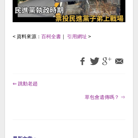
< 資料來源：
百柯全書
｜
引用網址
>
⇐ 跳動老趙
草包會遺傳嗎？ ⇒