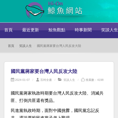
首頁
最近更新
鯨魚觀點
時事新聞
笑談人生
首頁
笑談人生
國民黨蔣家要台灣人民反攻大陸
國民黨蔣家要台灣人民反攻大陸
2024-01-07
百柯全書
笑談人生
推薦數：4198
國民黨蔣家執政時期要台灣人民反攻大陸、消滅共
匪、打倒共匪還有獎品。
民進黨執政時期，面對中國挑釁，國民黨忘記反
共，還說票投民進黨子弟上戰場。