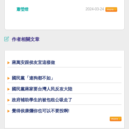
蕭瑩燈
2024-03-24
作者相關文章
蔣萬安跟侯友宜這樣做
國民黨「連狗都不如」
國民黨蔣家要台灣人民反攻大陸
政府補助學生的被包租公吸走了
覺得侯康爛你也可以不要投啊!