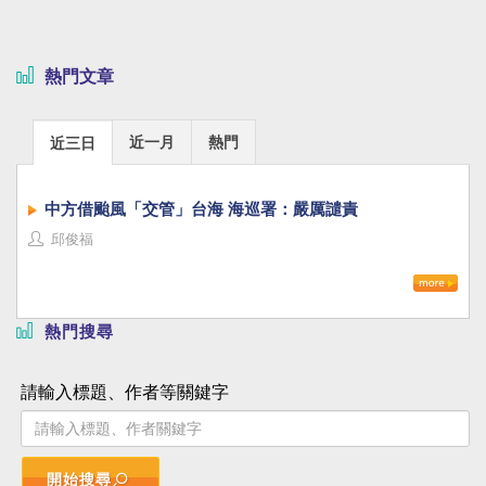
熱門文章
近一月
熱門
近三日
中方借颱風「交管」台海 海巡署：嚴厲譴責
邱俊福
熱門搜尋
請輸入標題、作者等關鍵字
開始搜尋