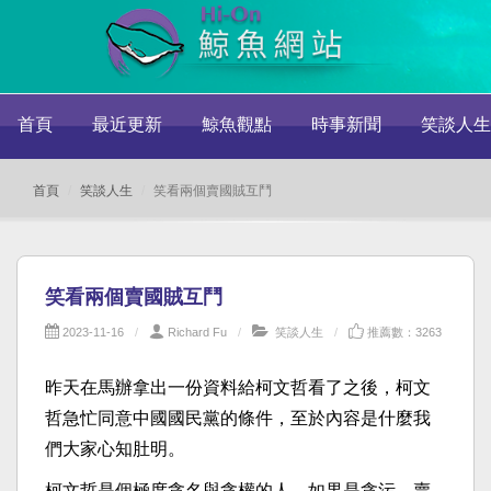
首頁
最近更新
鯨魚觀點
時事新聞
笑談人生
首頁
笑談人生
笑看兩個賣國賊互鬥
笑看兩個賣國賊互鬥
2023-11-16
Richard Fu
笑談人生
推薦數：3263
昨天在馬辦拿出一份資料給柯文哲看了之後，柯文
哲急忙同意中國國民黨的條件，至於內容是什麼我
們大家心知肚明。
柯文哲是個極度貪名與貪權的人，如果是貪污、賣