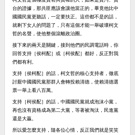
台的證據，那共匪應該會讓他當正的，畢竟他比中
國國民黨更聽話，一定要扶正。這些都不是的話，
就剩下女人的問題了，只有這個才能一舉破壞柯文
哲的名聲，使他整個滾離政治圈。
接下來的兩天是關鍵，接到他們的民調電話時，你
回答支持［侯柯配］或［柯侯配］都好，反正對我
們都有利。
支持［侯柯配］的話，柯文哲的核心支持者，徹底
討厭中國國民黨那群人會轉投賴清德，使賴清德選
票一舉上看八百萬。
支持［柯侯配］的話，中國國民黨就成泡沫小黨，
再也沒有資格成為第二大黨，等著被淘汰，民進黨
還是大贏。
所以愛怎麼支持，隨各位心情，反正我們就是笑笑