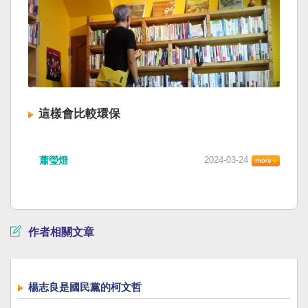
這樣會比較環保
蕭瑩燈
2024-03-24
作者相關文章
楊志良是國民黨的柯文哲