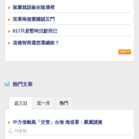
鼠輩就該躲在陰溝裡
笑看兩個賣國賊互鬥
817只是暫時沉默而已
這種智商還想選總統？
熱門文章
近一月
熱門
近三日
中方借颱風「交管」台海 海巡署：嚴厲譴責
邱俊福