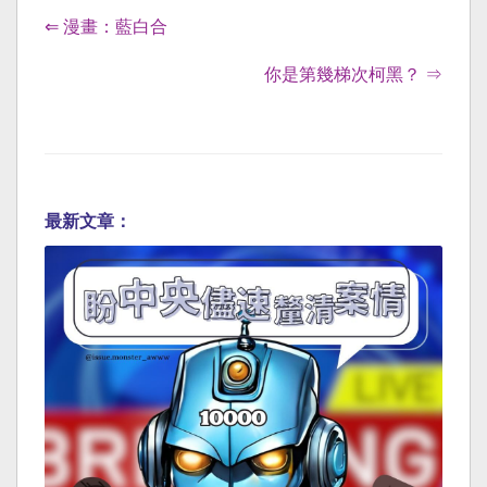
⇐ 漫畫：藍白合
你是第幾梯次柯黑？ ⇒
最新文章：