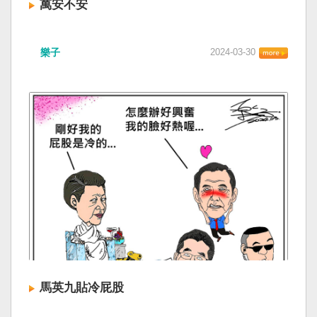
萬安不安
樂子
2024-03-30
馬英九貼冷屁股