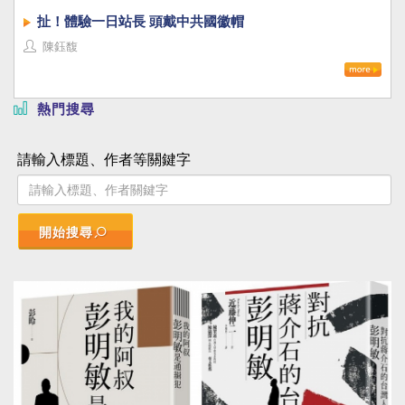
扯！體驗一日站長 頭戴中共國徽帽
陳鈺馥
熱門搜尋
請輸入標題、作者等關鍵字
開始搜尋