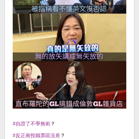
#自證了不學無術
？
#反正南投鐵票區沒差
？