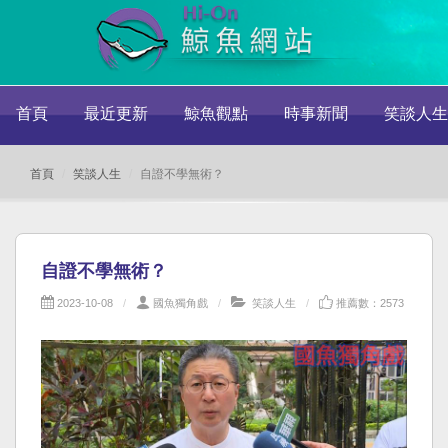
首頁
最近更新
鯨魚觀點
時事新聞
笑談人生
首頁
笑談人生
自證不學無術？
自證不學無術？
2023-10-08
國魚獨角戲
笑談人生
推薦數：2573