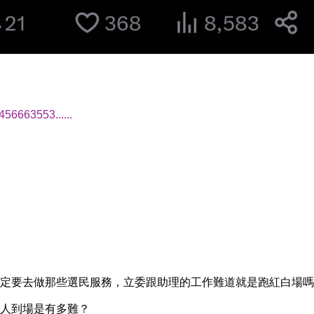
456663553......
定要去做那些選民服務，立委跟助理的工作難道就是跑紅白場嗎
人到場是有多難？