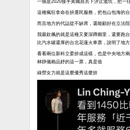
一個是2020接手黃國昌丟下汐止濫坑，把一
這種瘋狂拿命在拚選民服務，把包山包海的台
而且地方的代誌從不缺席，還能顧好在立法院
我最欽佩的就是這種又要深蹲鄉里，還要跑台
比汽水罐還厚的台北花蓮火車票，說明了地方
看看兩位新科立委拚成這樣，也是中央地方兩
林靜儀賴品妤的這一票，真是值
綠營女力就是這麼優秀這麼拚