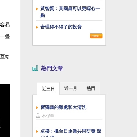
黃智賢：黃國昌可以更噁心一
點
容易
合理得不得了的投資
一疊
蓋給
熱門文章
近一月
熱門
近三日
習獨裁的難處和大清洗
林保華
卓揆：推台日企業共同研發 深