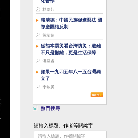
化合作
林薏茹
賴清德：中國民族促進惡法 國
際應團結反制
黃靖媗
從熊本震災看台灣防災：避難
不只是撤離，更是生活保障
洪昱睿
如果一九四五年八一五台灣獨
立了
李敏勇
熱門搜尋
請輸入標題、作者等關鍵字