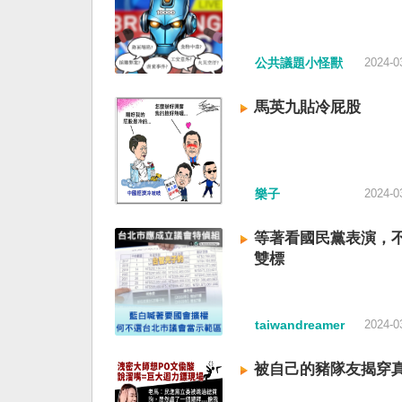
公共議題小怪獸
2024-0
馬英九貼冷屁股
樂子
2024-0
等著看國民黨表演，
雙標
taiwandreamer
2024-0
被自己的豬隊友揭穿