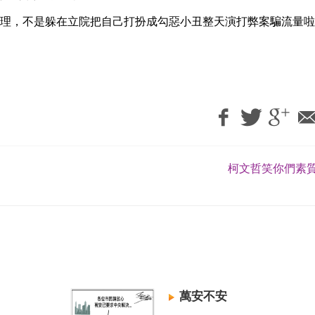
理，不是躲在立院把自己打扮成勾惡小丑整天演打弊案騙流量啦
柯文哲笑你們素質
萬安不安