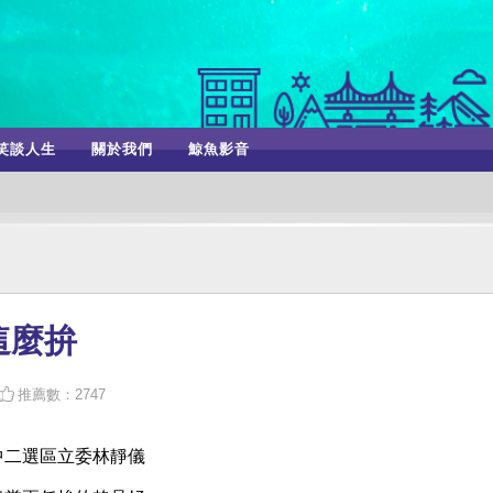
笑談人生
關於我們
鯨魚影音
這麼拚
推薦數：2747
中二選區立委林靜儀