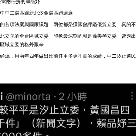
任當兩任拚的賴品妤
中中二選區跟新北汐金選區跑遍遍
的各項法案與國家議題，兩位都榮獲國會評鑑優質立委，真的不
北立院的全台區域立委，印象最深刻的就是蕭美琴立委，曾秀出
區域立委的格外艱辛
頭燒．用兩年四年做出比前任更多更扎實的成績，中二汐止選民