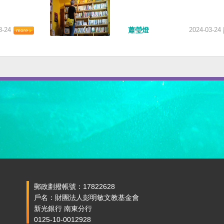
3-24
蕭瑩燈
2024-03-24
郵政劃撥帳號：17822628
戶名：財團法人彭明敏文教基金會
新光銀行 南東分行
0125-10-0012928