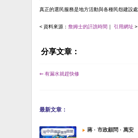
真正的選民服務是地方活動與各種民怨建設處
< 資料來源：
詹姆士的訐譙時間
｜
引用網址
>
分享文章：
⇐ 有漏水就趕快修
最新文章：
蔣 · 市政顧問 · 萬安