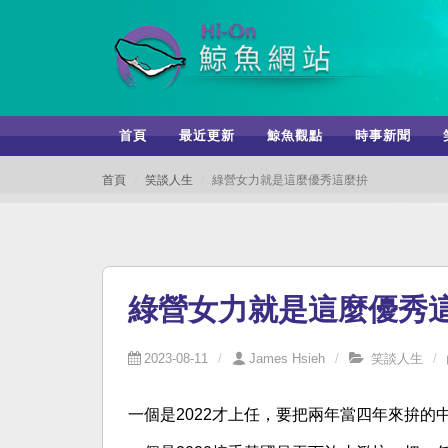
首頁
最近更新
鯨魚觀點
時事新聞
首頁
笑談人生
綠營女力就是這麼優秀這麼拚
綠營女力就是這麼優秀
2023-08-11
James Hsieh
笑談人生
一個是2022才上任，要把兩年當四年來拚的