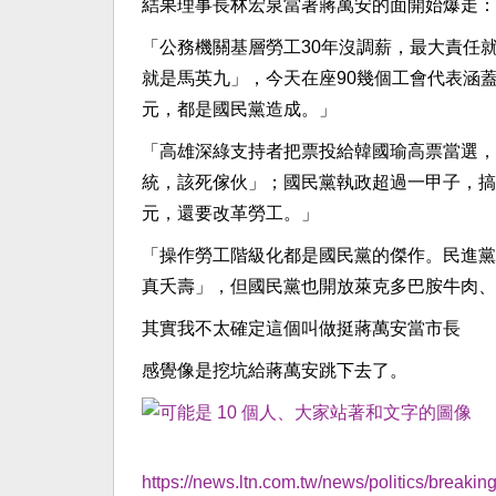
結果理事長林宏泉當著蔣萬安的面開始爆走：
「公務機關基層勞工30年沒調薪，最大責任
就是馬英九」，今天在座90幾個工會代表涵蓋
元，都是國民黨造成。」
「高雄深綠支持者把票投給韓國瑜高票當選，
統，該死傢伙」；國民黨執政超過一甲子，搞
元，還要改革勞工。」
「操作勞工階級化都是國民黨的傑作。民進黨
真夭壽」，但國民黨也開放萊克多巴胺牛肉、
其實我不太確定這個叫做挺蔣萬安當市長
感覺像是挖坑給蔣萬安跳下去了。
https://news.ltn.com.tw/news/politics/break