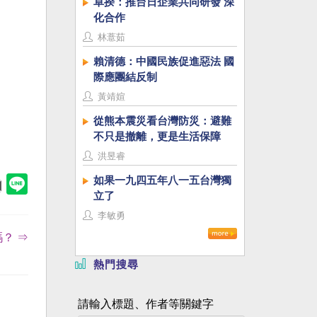
卓揆：推台日企業共同研發 深
化合作
林薏茹
賴清德：中國民族促進惡法 國
際應團結反制
黃靖媗
從熊本震災看台灣防災：避難
不只是撤離，更是生活保障
洪昱睿
如果一九四五年八一五台灣獨
立了
李敏勇
？ ⇒
熱門搜尋
請輸入標題、作者等關鍵字