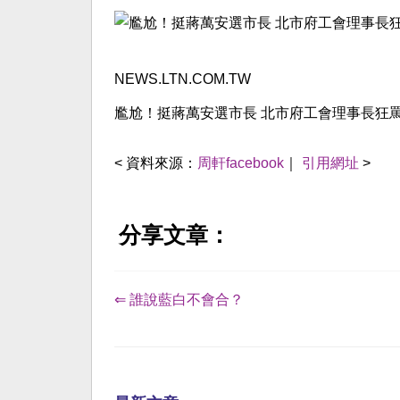
NEWS.LTN.COM.TW
尷尬！挺蔣萬安選市長 北市府工會理事長狂罵馬
< 資料來源：
周軒facebook
｜
引用網址
>
分享文章：
⇐ 誰說藍白不會合？