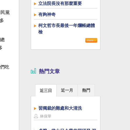
立法院長沒有那麼重要
國民黨
有夠神奇
多
柯文哲市長最後一年爛帳總體
檢
總
多
們吃
熱門文章
近一月
熱門
近三日
習獨裁的難處和大清洗
林保華