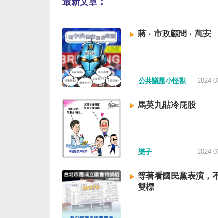
最新文章：
蔣 · 市政顧問 · 萬安
公共議題小怪獸
2024-0
馬英九貼冷屁股
樂子
2024-0
等著看國民黨表演，
雙標