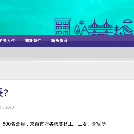
笑談人生
關於我們
鯨魚影音
?
：2078
、800名會員，來自市府各機關技工、工友、駕駛等。