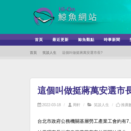
首頁
最近更新
鯨魚觀點
時事新聞
首頁
笑談人生
這個叫做挺蔣萬安選市長?
這個叫做挺蔣萬安選市長
2022-03-18
周軒
笑談人生
推薦數
台北市政府公務機關基層勞工產業工會約有7