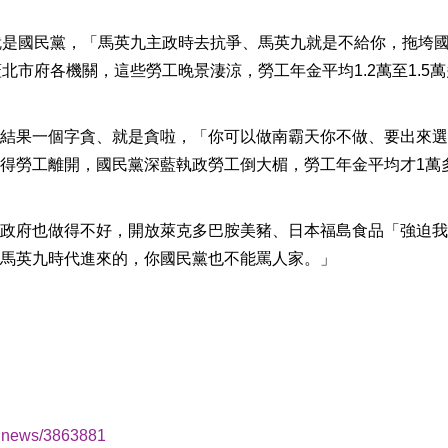
就是國民黨，「馬英九主政時去抗爭、馬英九就是不給你，拖垮
北市府各機關，這些勞工晚景淒涼，勞工年金平均1.2萬至1.5萬
結果一個字貪、就是貪啦，「你可以做南霸天你不做、要出來選
得勞工離開，國民黨深藍執政勞工倒大楣，勞工年金平均才1萬
政府也做得不好，開放萊克多巴胺美豬、日本福島食品「強迫我
馬英九時代進來的，你國民黨也不能罵人家。」
ingnews/3863881