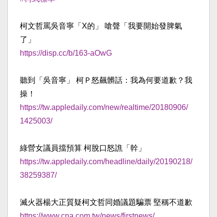
柯文哲罵吳音寧「X的」 嗆聲「我要開始發脾氣
了」
https://disp.cc/b/163-aOwG
聽到「吳音寧」 柯Ｐ怒飆髒話：我為何要道歉？我
操！
https://tw.appledaily.com/
new/realtime/20180906/
1425003/
綠營女議員擋預算 柯脫口怒譙「幹」
https://tw.appledaily.com/
headline/daily/20190218/
38259387/
滅火器楊大正質疑柯文哲同婚議題騙票 堅稱不道歉
https://www.cna.com.tw/
news/firstnews/