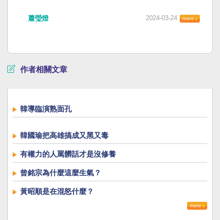
蕭瑩燈
2024-03-24
作者相關文章
韓導臨演熟面孔
韓國瑜把高雄搞成又黑又毒
有權力的人罵髒話才是沒修養
曾銘宗為什麼這麼生氣？
黃昭順是在混怒什麼？