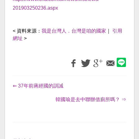
201903250236.aspx
< 資料來源：
我是台灣人．台灣是咱的國家
｜
引用
網址
>
⇐ 37年前蔣經國的訓誡
韓國瑜是去中聯辦借廁所嗎？ ⇒