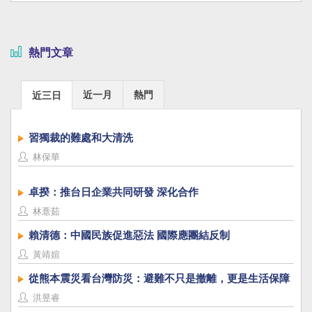
熱門文章
近一月
熱門
近三日
習獨裁的難處和大清洗
林保華
卓揆：推台日企業共同研發 深化合作
林薏茹
賴清德：中國民族促進惡法 國際應團結反制
黃靖媗
從熊本震災看台灣防災：避難不只是撤離，更是生活保障
洪昱睿