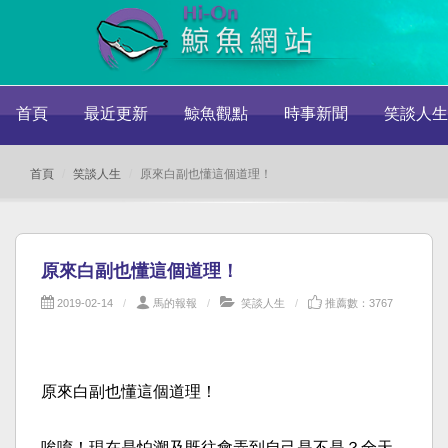
首頁
最近更新
鯨魚觀點
時事新聞
笑談人生
首頁
笑談人生
原來白副也懂這個道理！
原來白副也懂這個道理！
2019-02-14
馬的報報
笑談人生
推薦數：3767
原來白副也懂這個道理！
唉唷！現在是怕溯及既往會弄到自己是不是？全天