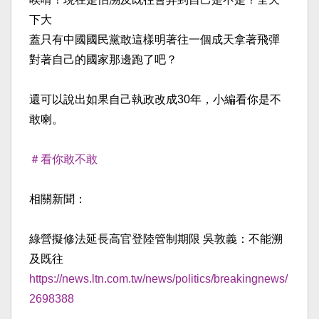
下大
蓋只有中國國民黨敢這樣明著往一個成天拿著飛彈
對著自己
的國家那邊跑了吧？
還可以說出如果自己執政改成30年，小編看你是不
敢喇。
＃看你敢不敢
相關新聞：
綠營擬修法延長高官登陸管制期限 吳敦義：不能溯
及既往
https://news.ltn.com.tw/
news/politics/breakingnews/
2698388