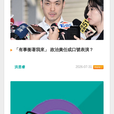
「有事衝著我來」 政治責任或口號表演？
洪昱睿
2026-07-31