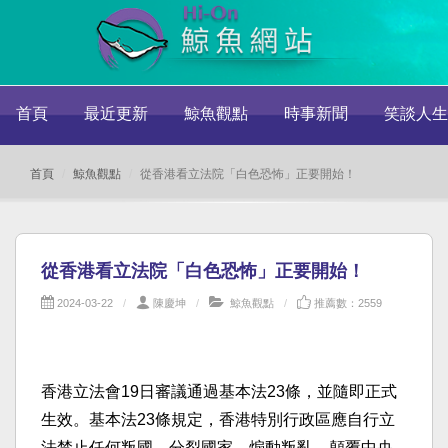
首頁
最近更新
鯨魚觀點
時事新聞
笑談人生
首頁
鯨魚觀點
從香港看立法院「白色恐怖」正要開始！
從香港看立法院「白色恐怖」正要開始！
2024-03-22
陳慶坤
鯨魚觀點
推薦數：2559
香港立法會19日審議通過基本法23條，並隨即正式
生效。基本法23條規定，香港特別行政區應自行立
法禁止任何叛國、分裂國家、煽動叛亂、顛覆中央