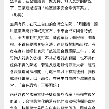
法草案，在全體議員一致支持、無人反對的情況
下，三讀通過這項「維護國家安全條例草案」。
（彭博）
無獨有偶，在民主自由的台灣立法院，2月開議，國
民黨黨團總召傅崐萁宣布，未來會成立國會特偵
組，全力推動打貪打腐、國會革新，聽證權、調查
權、不得藐視國會等入法，達到監督制衡目標。有
案在身的傅崐萁表示「藐視國會最重關三年」，被
質詢人質詢的答復，不得超過質詢範圍，也不得作
虛偽不實的陳述，若違反規定且情節重大者，經院
會決議送司法機關，可處三年以下有期徒刑、拘役
或併科卅萬元以下罰金。在民主自由的台灣國會殿
堂，「白色恐怖」正要開始！
兩蔣以後的國民黨徒子徒孫依然流著「極權主義的
血液」，台灣民主化的過程他們處處扮演攔路虎的
角色，抗拒著世界民主自由的普世價值；即使在台