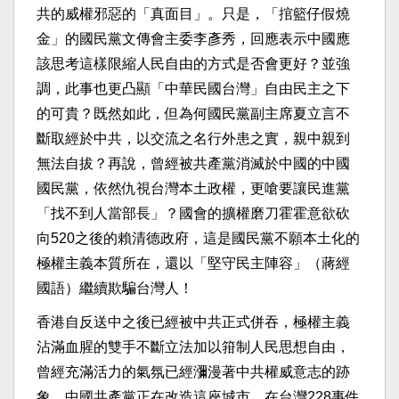
共的威權邪惡的「真面目」。只是，「捾籃仔假燒
金」的國民黨文傳會主委李彥秀，回應表示中國應
該思考這樣限縮人民自由的方式是否會更好？並強
調，此事也更凸顯「中華民國台灣」自由民主之下
的可貴？既然如此，但為何國民黨副主席夏立言不
斷取經於中共，以交流之名行外患之實，親中親到
無法自拔？再說，曾經被共產黨消滅於中國的中國
國民黨，依然仇視台灣本土政權，更嗆要讓民進黨
「找不到人當部長」？國會的擴權磨刀霍霍意欲砍
向520之後的賴清德政府，這是國民黨不願本土化的
極權主義本質所在，還以「堅守民主陣容」（蔣經
國語）繼續欺騙台灣人！
香港自反送中之後已經被中共正式併吞，極權主義
沾滿血腥的雙手不斷立法加以箝制人民思想自由，
曾經充滿活力的氣氛已經瀰漫著中共權威意志的跡
象，中國共產黨正在改造這座城市。在台灣228事件