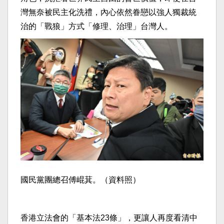
灣無奈被民主化洗禮，內心依然眷戀以強人獨裁統
治的「戰狼」方式「修理、治理」台灣人。
國民黨團總召傅崐萁。（資料照）
香港立法會的「基本法23條」，更讓人再度看清中