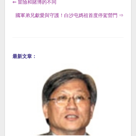
⇐ 冒險和賭博的不同
國軍弟兄獻愛與守護！白沙屯媽祖首度停駕營門 ⇒
最新文章：