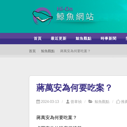
首頁
最近更新
鯨魚觀點
時事新聞
首頁
鯨魚觀點
蔣萬安為何要吃案？
蔣萬安為何要吃案？
2024-03-13
曾韋禎
鯨魚觀點
推薦
蔣萬安為何要吃案？