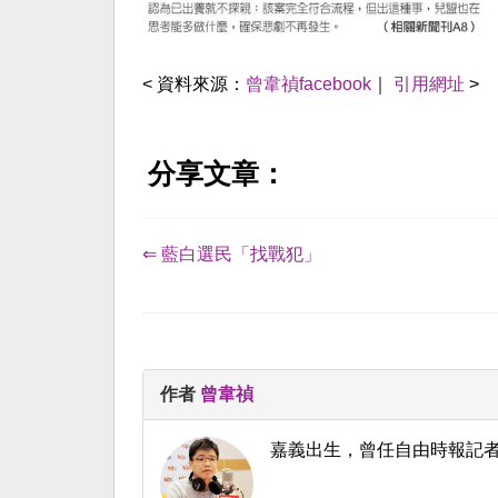
< 資料來源：
曾韋禎facebook
｜
引用網址
>
分享文章：
⇐ 藍白選民「找戰犯」
作者
曾韋禎
嘉義出生，曾任自由時報記