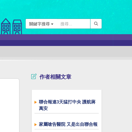
關鍵字搜尋
作者相關文章
聯合報連3天猛打中央 護航蔣
萬安
家屬嗆告醫院 又是出自聯合報