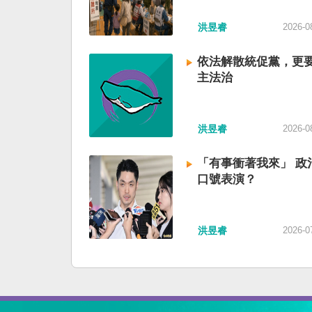
洪昱睿
2026-0
依法解散統促黨，更
主法治
洪昱睿
2026-0
「有事衝著我來」 政
口號表演？
洪昱睿
2026-0