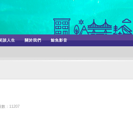
笑談人生
關於我們
鯨魚影音
數：11207