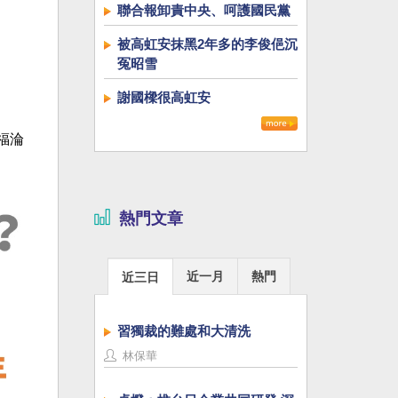
聯合報卸責中央、呵護國民黨
被高虹安抹黑2年多的李俊俋沉
冤昭雪
謝國樑很高虹安
福淪
熱門文章
近一月
熱門
近三日
習獨裁的難處和大清洗
林保華