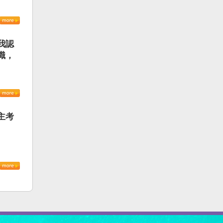
我認
識，
主考