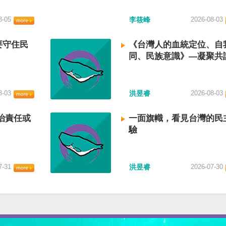
8-05
李筱峰
2026-08-03
要守住民
《台灣人的血統定位、自
同、民族意識》—凝聚共
建立台灣國族認同
8-03
洪昱睿
2026-08-03
治責任或
一面旗幟，看見台灣的民
驗
7-31
洪昱睿
2026-07-30