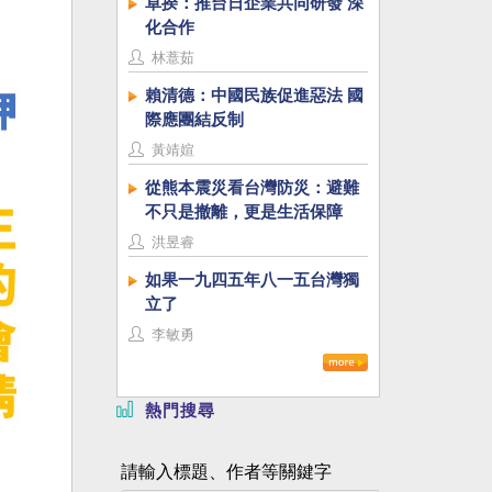
卓揆：推台日企業共同研發 深
化合作
林薏茹
賴清德：中國民族促進惡法 國
際應團結反制
黃靖媗
從熊本震災看台灣防災：避難
不只是撤離，更是生活保障
洪昱睿
如果一九四五年八一五台灣獨
立了
李敏勇
熱門搜尋
請輸入標題、作者等關鍵字