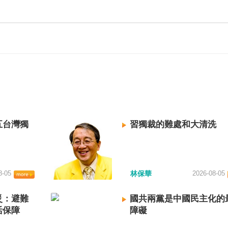
五台灣獨
習獨裁的難處和大清洗
8-05
林保華
2026-08-05
災：避難
國共兩黨是中國民主化的
活保障
障礙