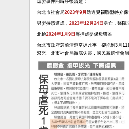
虐嬰事件的時序很清楚：
台北市社會局
2023年9月
透過兒福聯盟轉介保
男嬰持續遭虐，
2023年12月24日
身亡，醫院
北檢
2024年1月9日
聲押虐嬰保母獲准
台北市政府選前清楚掌握此事，卻拖到3月1
幫兇、北市社會局徹底失靈，國民黨選情會崩