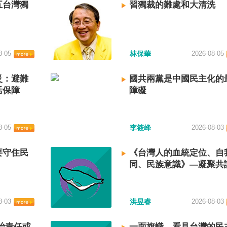
五台灣獨
習獨裁的難處和大清洗
8-05
林保華
2026-08-05
災：避難
國共兩黨是中國民主化的
活保障
障礙
8-05
李筱峰
2026-08-03
要守住民
《台灣人的血統定位、自
同、民族意識》—凝聚共
建立台灣國族認同
8-03
洪昱睿
2026-08-03
治責任或
一面旗幟，看見台灣的民