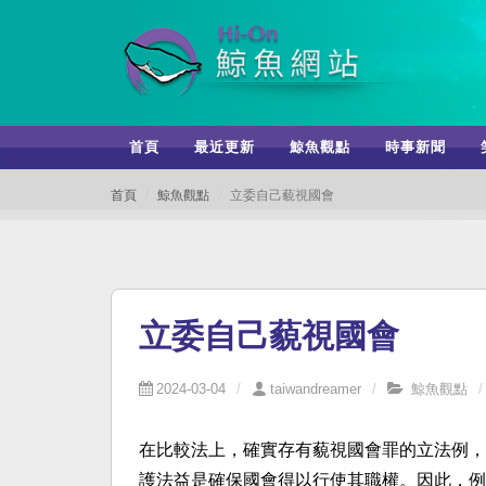
首頁
最近更新
鯨魚觀點
時事新聞
首頁
鯨魚觀點
立委自己藐視國會
立委自己藐視國會
2024-03-04
taiwandreamer
鯨魚觀點
在比較法上，確實存有藐視國會罪的立法例，
護法益是確保國會得以行使其職權。因此，例