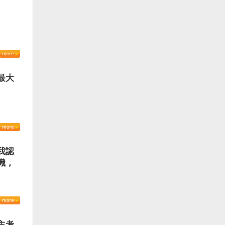
最大
我認
識，
主考