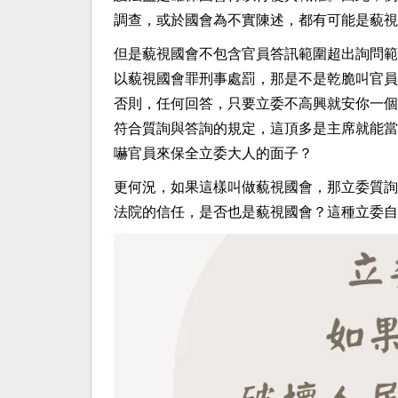
調查，或於國會為不實陳述，都有可能是藐視
但是藐視國會不包含官員答訊範圍超出詢問範
以藐視國會罪刑事處罰，那是不是乾脆叫官員
否則，任何回答，只要立委不高興就安你一個
符合質詢與答詢的規定，這頂多是主席就能當
嚇官員來保全立委大人的面子？
更何況，如果這樣叫做藐視國會，那立委質詢
法院的信任，是否也是藐視國會？這種立委自