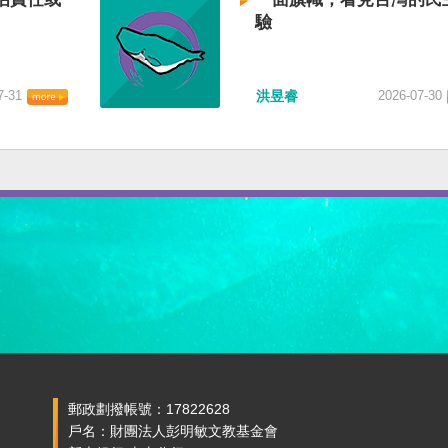
驗
7-31
洪昱睿
2026-07-30
郵政劃撥帳號：17822628
戶名：財團法人彭明敏文教基金會