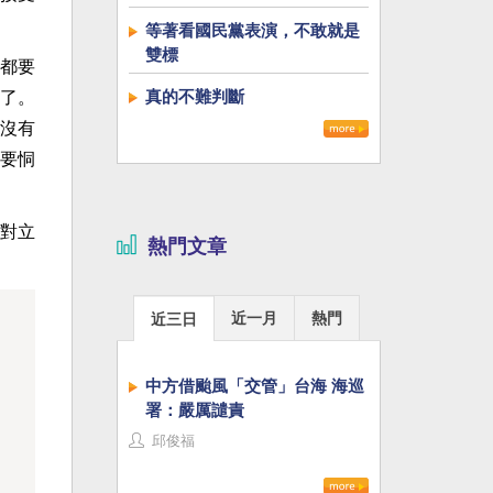
等著看國民黨表演，不敢就是
雙標
都要
真的不難判斷
了。
沒有
要恫
對立
熱門文章
近一月
熱門
近三日
中方借颱風「交管」台海 海巡
署：嚴厲譴責
邱俊福