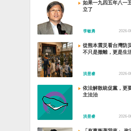
如果一九四五年八一
立了
李敏勇
2026-0
從熊本震災看台灣防
不只是撤離，更是生
洪昱睿
2026-0
依法解散統促黨，更
主法治
洪昱睿
2026-0
「有事衝著我來」 政