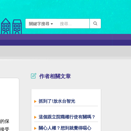
關鍵字搜尋
作者相關文章
抓到了!放水台智光
這個跟立院職權行使有關嗎？
的保
關心人權？想到就覺得噁心
接受