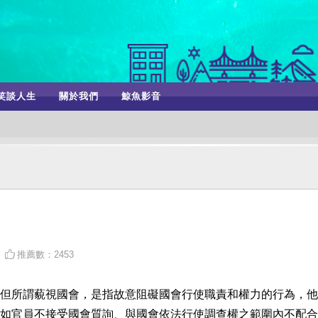
笑談人生
關於我們
鯨魚影音
推薦數：2453
但所謂藐視國會，是指故意阻礙國會行使職責和權力的行為，他
如官員不接受國會質詢、與國會依法行使調查權之範圍內不配合