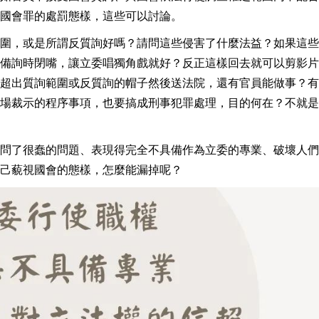
國會罪的處罰態樣，這些可以討論。
圍，或是所謂反質詢好嗎？請問這些侵害了什麼法益？如果這些
備詢時閉嘴，讓立委唱獨角戲就好？反正這樣回去就可以剪影片
超出質詢範圍或反質詢的帽子然後送法院，還有官員能做事？有
場裁示的程序事項，也要搞成刑事犯罪處理，目的何在？不就是
問了很蠢的問題、表現得完全不具備作為立委的專業、破壞人們
己藐視國會的態樣，怎麼能漏掉呢？