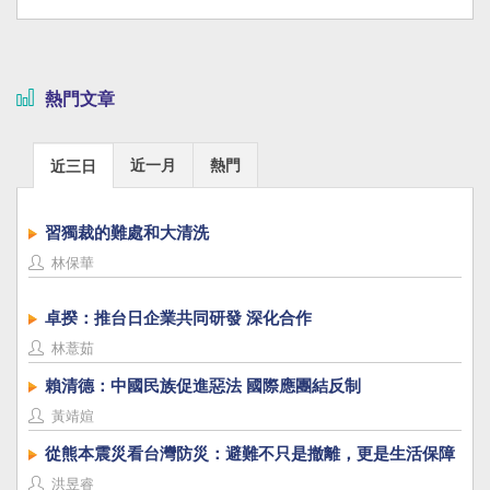
熱門文章
近一月
熱門
近三日
習獨裁的難處和大清洗
林保華
卓揆：推台日企業共同研發 深化合作
林薏茹
賴清德：中國民族促進惡法 國際應團結反制
黃靖媗
從熊本震災看台灣防災：避難不只是撤離，更是生活保障
洪昱睿