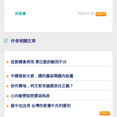
洪昱睿
2026-07-30
作者相關文章
從新國會表現 看泛藍的敵我不分
中國發射火箭，國民黨卻罵國內政黨
炒作農地，柯文哲有臉講居住正義？
心向敵營卻想重返執政
親中也沒用 台灣作家遭中共判重刑