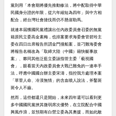
黨則用「本會期將優先推動修法，將中配取得中華
民國身分證的年限，從六年縮短為四年」與中方相
配合，經台灣社會撻伐而仍不懸崖勒馬。
就連本屆獲國民黨禮讓出任內政委員會召委的無黨
籍原民立委高金素梅，也排案要求海委會管碧玲主
委在四日出席報告所謂金門撞船案，並刁難海委會
將報告名稱改為「取締大陸（中國）籍快艇事故
案」、夥同其他泛藍立委誣指管主委「藐視國
會」，眼看當天內政委員會大戰已難免的一連串手
法，呼應中國國台辦主委宋濤，指控我方處理本案
「草菅人命、冷漠無情」的含血噴人說法，斧鑿斑
斑令人不齒。
然而，這些都還只是開始，未來四年還可以看到更
多中國國民黨挾其微弱席次優勢，在立院配合中國
興風作浪，並預期有白營立委為其奧援，而如此敵