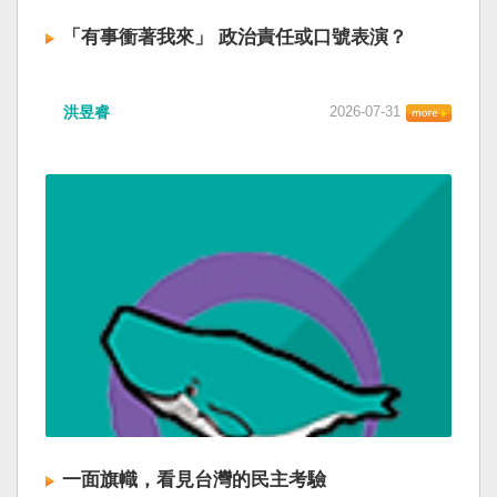
「有事衝著我來」 政治責任或口號表演？
洪昱睿
2026-07-31
一面旗幟，看見台灣的民主考驗