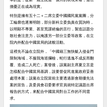
擔憂正在成為現實。
特別是擁有五十二＋二席立委中國國民黨黨團，分
工輪廓也逐漸明朗，部分新科立委負責在質詢時，
以明顯不專業、甚至荒謬絕倫的言行，製造話題分
散社會注意力，以掩護另一部分立委等政客，在立
院內外配合中國當局的諸般活動。
這裡先不論在立院外，「中國籍三無快艇入侵金門
限制海域，不服我海巡攔檢，蛇行逃逸不成反而翻
覆、造成二人死亡」案發後，該黨副主席夏立言是
怎樣配合中國當局基調，說要督促民進黨政府妥善
處理本案；該黨在立院當前主要透過新會期優先法
案的宣告，及委員會召委要求官員就特定議題出席
報告的方式，來配合中國當局對台工作的不同需
求。