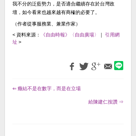
我不分的泛藍勢力，是否適合繼續存在於台灣政
壇，如今看來也越來越有商榷的必要了。
（作者從事服務業、兼業作家）
< 資料來源：
《自由時報》〈自由廣場〉
｜
引用網
址
>
⇐ 癥結不是在數字，而是在立場
給陳建仁按讚 ⇒