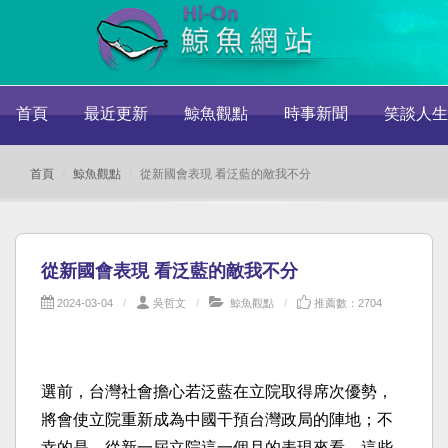
首頁
最近更新
鯨魚觀點
時事新聞
笑談人生
首頁
鯨魚觀點
從新國會表現 看泛藍的敵我不分
從新國會表現 看泛藍的敵我不分
2024-03-04
吳哲文
鯨魚觀點
推薦數：2704
選前，台灣社會擔心若泛藍在立院取得席次優勢，
將會使立院重新成為中國干預台灣政局的陣地；不
幸的是，從新一屆立院這一個月的表現來看，這些