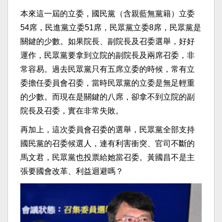
本來這一屆的立委，國民黨（含親藍無黨籍）立委
54席，民進黨立委51席，民眾黨立委8席，民眾黨是
關鍵的少數。如果院長、副院長及召委選舉，好好
運作，民眾黨要拿到立院的副院長及兩席召委，非
常容易。過去民眾黨只有五席立委的時候，常有立
委擔任委員會召委，當時民眾黨的立委是無足輕重
的少數。而現在是關鍵的八席，卻拿不到立院的副
院長及召委，實在非常失敗。
再加上，這次委員會召委的選舉，民眾黨全部支持
國民黨的召委候選人，連有利害衝突、官司不斷的
馬文君，民眾黨也投票給她當召委。黃國昌不是主
張要國會改革、利益迴避嗎？