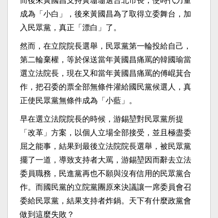
而後來黃國昌支持黃珊珊選台北市長，使時代力量
成為「小白」，後來黃國昌為了取得立委舞台，加
入民眾黨，真正「漂白」了。
然而，在立院院長選舉，民眾黨第一輪投給自己，
第二輪棄權，等於保送當年黃國昌痛罵的韓國瑜當
選立法院長，現在又和當年黃國昌痛罵的傅崐萁合
作，把召委的票全部無條件灌給國民黨候選人，真
正使民眾黨無條件成為「小藍」。
早在選立法院院長的時候，游錫堃對民眾黨所提
「改革」方案，以個人立場全部接受，並且極盡委
屈之能事，結果到最後立法院院長選舉，被民眾黨
擺了一道，導致支持者大罵，游錫堃因而辭去立法
委員職務，民進黨再也不願與沒有信用的民眾黨合
作。而國民黨的立院黨團原來決議讓一席委員會召
委給民眾黨，結果支持者炸鍋。天下有什麼政黨會
做到這麼失敗？