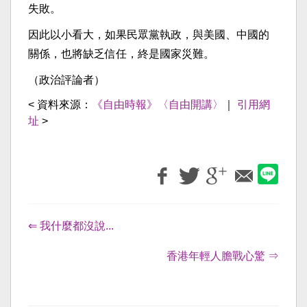
失敗。
因此以小看大，如果民眾黨執政，與美國、中國的
關係，也將缺乏信任，終是國家災難。
（政治評論者）
< 資料來源：
《自由時報》〈自由開講〉
｜
引用網
址
>
⇐ 我什麼都沒說...
香港年輕人膽戰心驚 ⇒