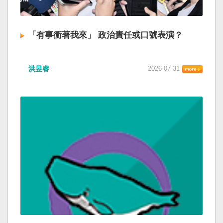
「有事衝著我來」 政治責任或口號表演？
洪昱睿
2026-07-31