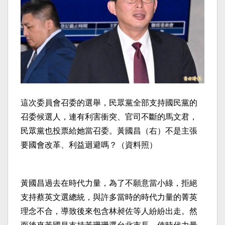
這次委員會召委的選舉，民眾黨全部支持國民黨的
召委候選人，連有利害衝突、官司不斷的馬文君，
民眾黨也投票給她當召委。黃國昌（右）不是主張
要國會改革、利益迴避嗎？（資料照）
黃國昌過去在時代力量，為了不願意當小綠，拒絕
支持蔡英文選總統，與許多當時的時代力量的菁英
理念不合，導致後來包含林昶佐等人紛紛出走。然