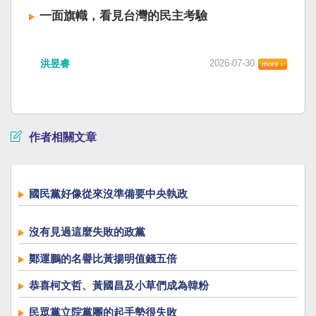
一面旗幟，看見台灣的民主考驗
洪昱睿
2026-07-30
作者相關文章
國民黨好像從來沒準備要中央執政
沒有見過這麼失敗的政黨
鄭運鵬的名譽比黃揚明值錢五倍
恭喜柯文哲、黃國昌及小草們成為韓粉
民眾黨立院黨團的起手勢很失敗