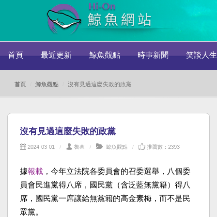
首頁
最近更新
鯨魚觀點
時事新聞
笑談人生
首頁
鯨魚觀點
沒有見過這麼失敗的政黨
沒有見過這麼失敗的政黨
2024-03-01
魯直
鯨魚觀點
推薦數：2393
據
報載
，今年立法院各委員會的召委選舉，八個委
員會民進黨得八席，國民黨（含泛藍無黨籍）得八
席，國民黨一席讓給無黨籍的高金素梅，而不是民
眾黨。