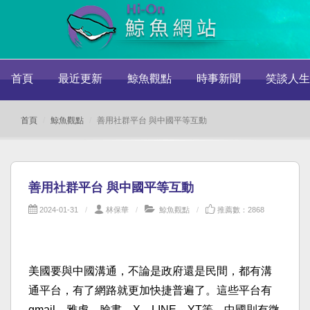
首頁
最近更新
鯨魚觀點
時事新聞
笑談人生
首頁
鯨魚觀點
善用社群平台 與中國平等互動
善用社群平台 與中國平等互動
2024-01-31
林保華
鯨魚觀點
推薦數：2868
美國要與中國溝通，不論是政府還是民間，都有溝
通平台，有了網路就更加快捷普遍了。這些平台有
gmail、雅虎、臉書、X、LINE、YT等，中國則有微