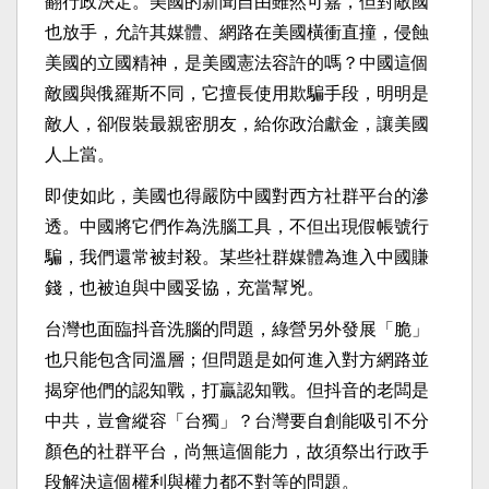
翻行政決定。美國的新聞自由雖然可嘉，但對敵國
也放手，允許其媒體、網路在美國橫衝直撞，侵蝕
美國的立國精神，是美國憲法容許的嗎？中國這個
敵國與俄羅斯不同，它擅長使用欺騙手段，明明是
敵人，卻假裝最親密朋友，給你政治獻金，讓美國
人上當。
即使如此，美國也得嚴防中國對西方社群平台的滲
透。中國將它們作為洗腦工具，不但出現假帳號行
騙，我們還常被封殺。某些社群媒體為進入中國賺
錢，也被迫與中國妥協，充當幫兇。
台灣也面臨抖音洗腦的問題，綠營另外發展「脆」
也只能包含同溫層；但問題是如何進入對方網路並
揭穿他們的認知戰，打贏認知戰。但抖音的老闆是
中共，豈會縱容「台獨」？台灣要自創能吸引不分
顏色的社群平台，尚無這個能力，故須祭出行政手
段解決這個權利與權力都不對等的問題。