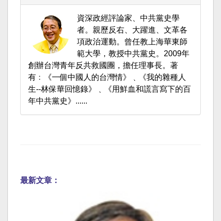
資深政經評論家、中共黨史學
者。親歷反右、大躍進、文革各
項政治運動。曾任教上海華東師
範大學，教授中共黨史。2009年
創辦台灣青年反共救國團，擔任理事長。著
有﹕《一個中國人的台灣情》﹑《我的雜種人
生--林保華回憶錄》﹑《用鮮血和謊言寫下的百
年中共黨史》......
最新文章：