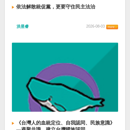
依法解散統促黨，更要守住民主法治
洪昱睿
2026-08-03
《台灣人的血統定位、自我認同、民族意識》
—凝聚共識，建立台灣國族認同