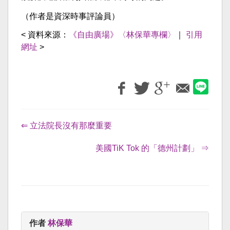
（作者是資深時事評論員）
< 資料來源：
《自由廣場》〈林保華專欄〉
｜
引用
網址
>
⇐ 立法院長沒有那麼重要
美國TiK Tok 的「德州計劃」 ⇒
作者
林保華