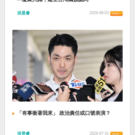
洪昱睿
2026-08-03
「有事衝著我來」 政治責任或口號表演？
洪昱睿
2026-07-31