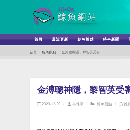
首頁
最近更新
鯨魚觀點
時事新聞
首頁
鯨魚觀點
金溥聰神隱，黎智英受審
金溥聰神隱，黎智英受
2023-12-20
林保華
鯨魚觀點
推薦