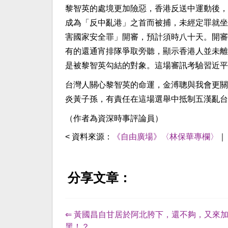
黎智英的處境更加險惡，香港反送中運動後，
成為「反中亂港」之首而被捕，未經定罪就坐
害國家安全罪」開審，預計須時八十天。開審
有的還通宵排隊爭取旁聽，顯示香港人並未離
是被黎智英勾結的對象。這場審訊考驗習近平
台灣人關心黎智英的命運，金溥聰與我會更關
炎黃子孫，有責任在這場選舉中抵制五漢亂台
（作者為資深時事評論員）
< 資料來源：
《自由廣場》〈林保華專欄〉
分享文章：
⇐ 黃國昌自甘居於阿北胯下，還不夠，又來
黑！？