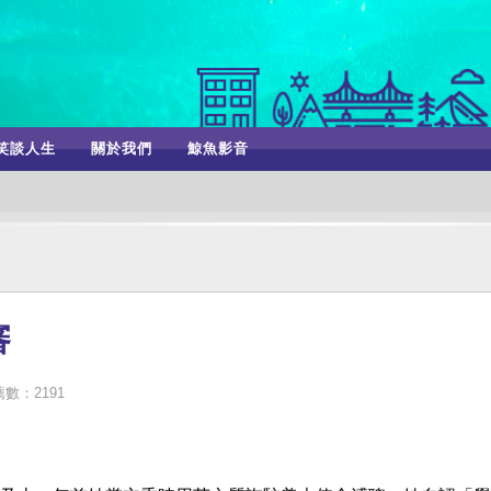
笑談人生
關於我們
鯨魚影音
審
數：2191