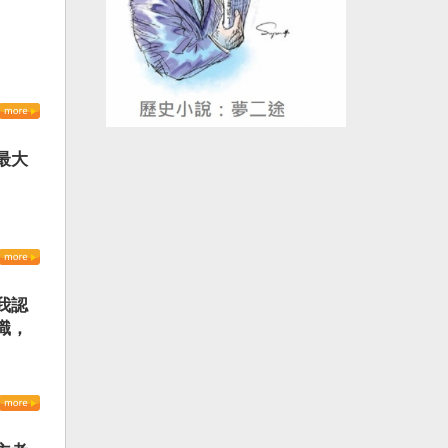
最大
我認
識，