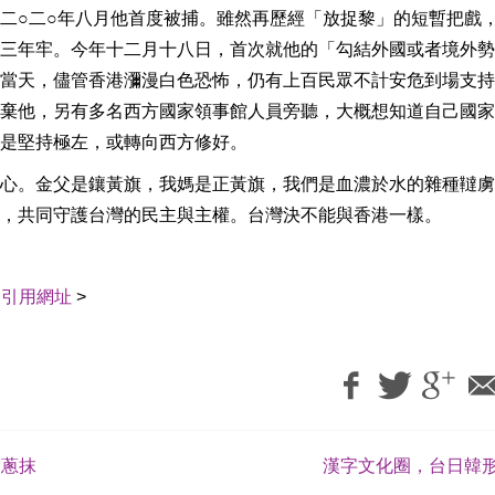
二○二○年八月他首度被捕。雖然再歷經「放捉黎」的短暫把戲
三年牢。今年十二月十八日，首次就他的「勾結外國或者境外勢
當天，儘管香港瀰漫白色恐怖，仍有上百民眾不計安危到場支持
棄他，另有多名西方國家領事館人員旁聽，大概想知道自己國家
是堅持極左，或轉向西方修好。
心。金父是鑲黃旗，我媽是正黃旗，我們是血濃於水的雜種韃虜
，共同守護台灣的民主與主權。台灣決不能與香港一樣。
｜
引用網址
>
加蔥抹
漢字文化圈，台日韓形