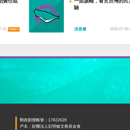
治責任或
一面旗幟，看見台灣的民
驗
7-31
洪昱睿
2026-07-30
郵政劃撥帳號：17822628
戶名：財團法人彭明敏文教基金會