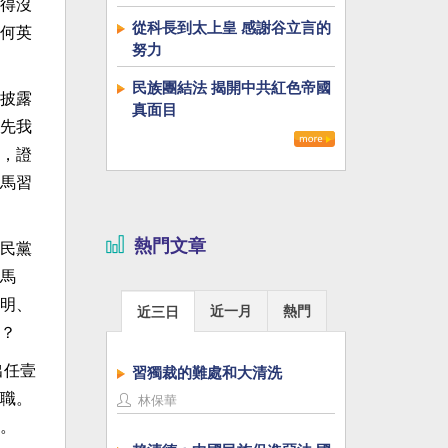
得沒
從科長到太上皇 感謝谷立言的
何英
努力
民族團結法 揭開中共紅色帝國
披露
真面目
先我
，證
馬習
熱門文章
民黨
馬
明、
近一月
熱門
近三日
？
出任壹
習獨裁的難處和大清洗
職。
林保華
。