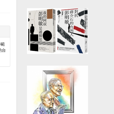
師範
的台