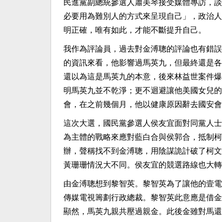
民進黨副總統參選人蕭美琴接受媒體專訪，談
必要用為難別人的方式來呈現自己」，政治人
明正確，唯有如此，才能不斷提升自己。
我作為評論員，過去對金溥聰的評論也有錯誤
的資訊來看，他影響過馬英九，但最終還是各
還以為這是馬英九的本意，後來林益世案件爆
明馬英九並不乾淨；更不迴避讓他美國女兒的
會，在之前幾個月，他以健康原因辭去國安會
這次大選，國民黨參選人侯友宜面對同黨人士
為主體的戰略來應對藍白合與侯郭合，抵制柯
辦，聲稱找不到金溥聰，用陰謀詭計破了柯文
黃珊珊情況大不同。侯友宜的競選路線也大轉
由金溥聰想到黎智英。黎智英為了讓他的壹電
傳媒電視籌劃行政總裁。黎智英此意應是借金
顯然，馬英九親共壓過親金。此後金雖對馬還