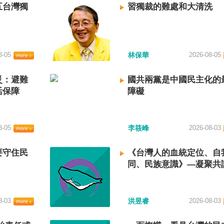
五台灣獨
習獨裁的難處和大清洗
8-05
林保華
2026-08-05
災：避難
國共兩黨是中國民主化的
活保障
障礙
8-05
李筱峰
2026-08-03
要守住民
《台灣人的血統定位、自
同、民族意識》—凝聚共
建立台灣國族認同
8-03
洪昱睿
2026-08-03