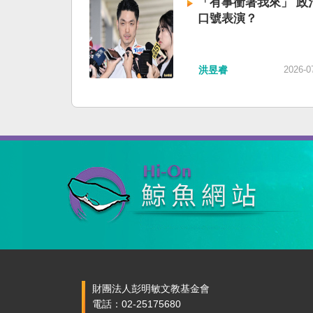
「有事衝著我來」 政
口號表演？
洪昱睿
2026-0
財團法人彭明敏文教基金會
電話：02-25175680