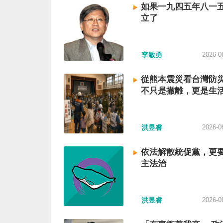
如果一九四五年八一
立了
李敏勇
2026-0
從熊本震災看台灣防
不只是撤離，更是生
洪昱睿
2026-0
依法解散統促黨，更
主法治
洪昱睿
2026-0