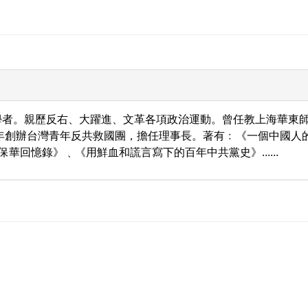
學者。親歷反右、大躍進、文革各項政治運動。曾任教上海華東
9年創辦台灣青年反共救國團，擔任理事長。著有﹕《一個中國人
保華回憶錄》﹑《用鮮血和謊言寫下的百年中共黨史》......