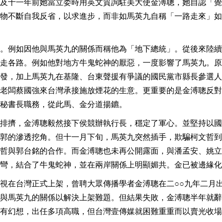
及十一年前她當立委時用英文質詢駐美大使金溥聰，她自認「覺
物不斷自我反省，以求進步，而非如馬英九自稱「一路走來」如
。例如因他與馬英九的關係而稱他為「地下總統」。從後來陸續
走各路。例如他對地方牛鬼蛇神的厭惡，一度影響了馬英九。原
發，加上馬英九在基隆、台東聲援有爭議的國民黨市縣長參選人
老闆蔡國強來台灣承接施放煙花的生意。更重要的是金溥聰反對
秘書長職務，從此馬、金分道揚鑣。
排擠，金溥聰毅然接下侯競辦執行長，穩定了軍心。並堅持以國
郭的滲透挖角。但十一月下旬，馬英九突然插手，欺騙柯文哲到
哲與郭台銘的合作。而金溥聰也未再公開露面，與潘孟安、姚立
彎，結合了牛鬼蛇神，並在兩岸關係上明顯媚共。金已被邊緣化
視在台灣正式上架，曾聘大眾傳播學者金溥聰在二○○九年二月
與馬英九的關係以解決上架難題。但結果失敗，金溥聰半年就辭
有幻想，出任多項高職，但台灣壹傳媒就困難重重而以賣光收場