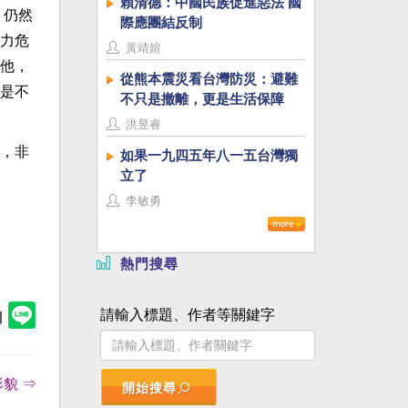
賴清德：中國民族促進惡法 國
，仍然
際應團結反制
力危
黃靖媗
他，
從熊本震災看台灣防災：避難
是不
不只是撤離，更是生活保障
洪昱睿
，非
如果一九四五年八一五台灣獨
立了
李敏勇
熱門搜尋
請輸入標題、作者等關鍵字
貌 ⇒
開始搜尋