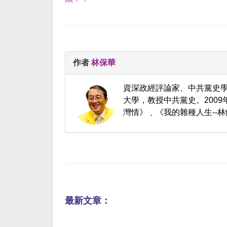
作者
林保華
資深政經評論家、中共黨史
大學，教授中共黨史。200
灣情》﹑《我的雜種人生--林
最新文章：