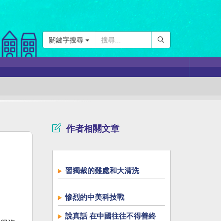
關鍵字搜尋
作者相關文章
習獨裁的難處和大清洗
慘烈的中美科技戰
說真話 在中國往往不得善終