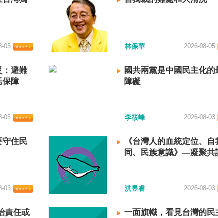
8-05
林保華
2026-08-05
災：避難
國共兩黨是中國民主化的
活保障
障礙
8-05
李筱峰
2026-08-03
要守住民
《台灣人的血統定位、自
同、民族意識》—凝聚共
建立台灣國族認同
8-03
洪昱睿
2026-08-03
治責任或
一面旗幟，看見台灣的民