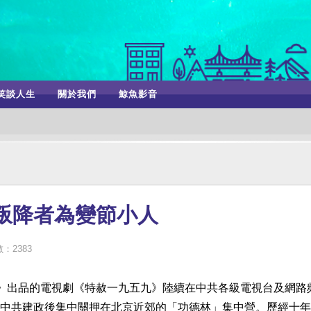
笑談人生
關於我們
鯨魚影音
叛降者為變節小人
：2383
》出品的電視劇《特赦一九五九》陸續在中共各級電視台及網路
中共建政後集中關押在北京近郊的「功德林」集中營。歷經十年