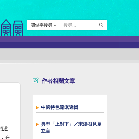
關鍵字搜尋
作者相關文章
中國特色流氓邏輯
典型「上對下」／宋濤召見夏
頻道
立言
，在