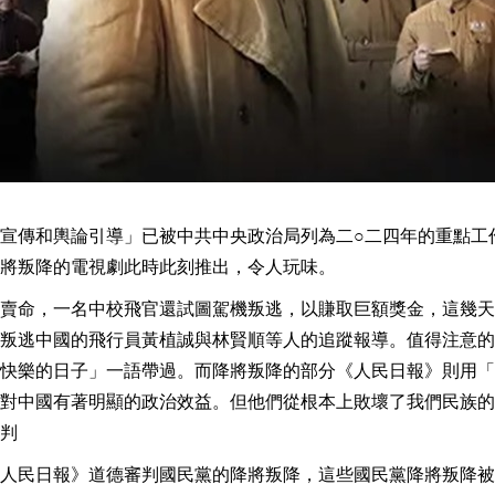
宣傳和輿論引導」已被中共中央政治局列為二○二四年的重點工
將叛降的電視劇此時此刻推出，令人玩味。
賣命，一名中校飛官還試圖駕機叛逃，以賺取巨額獎金，這幾天
叛逃中國的飛行員黃植誠與林賢順等人的追蹤報導。值得注意的
快樂的日子」一語帶過。而降將叛降的部分《人民日報》則用「
對中國有著明顯的政治效益。但他們從根本上敗壞了我們民族的
判
人民日報》道德審判國民黨的降將叛降，這些國民黨降將叛降被