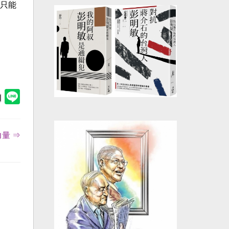
只能
量 ⇒