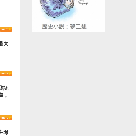
最大
我認
識，
主考