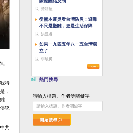
際應團結反制
黃靖媗
從熊本震災看台灣防災：避難
不只是撤離，更是生活保障
洪昱睿
如果一九四五年八一五台灣獨
立了
李敏勇
作。
熱門搜尋
我特
是，
請輸入標題、作者等關鍵字
雖
傳統
開始搜尋
中共