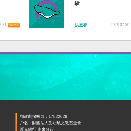
驗
7-31
洪昱睿
2026-07-30
郵政劃撥帳號：17822628
戶名：財團法人彭明敏文教基金會
新光銀行 南東分行