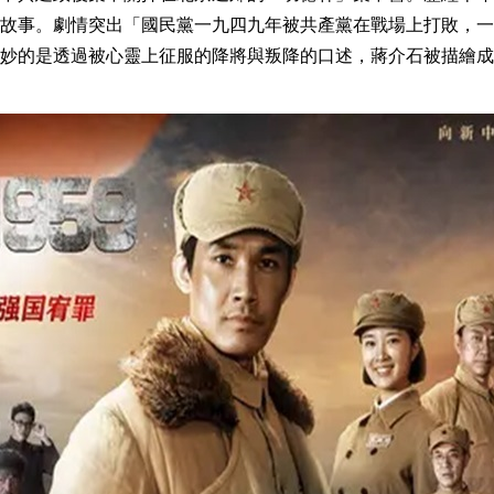
故事。劇情突出「國民黨一九四九年被共產黨在戰場上打敗，一
妙的是透過被心靈上征服的降將與叛降的口述，蔣介石被描繪成