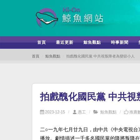
首頁
最近更新
鯨魚觀點
時事新聞
首頁
鯨魚觀點
拍戲醜化國民黨 中共視叛降者為變節小人
拍戲醜化國民黨 中共視
2023-12-15
愚工
鯨魚觀點
推薦數
二○一九年七月廿九日，由中共《中央電視台
播放。劇情描述一千多名國民黨的降將叛降在