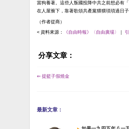
當狗養著。這些人叛國投降中共之前想必有「
在人屋簷下，靠著歌頌共產黨猥猥瑣瑣過日子
（作者從商）
< 資料來源：
《自由時報》〈自由廣場〉
｜
分享文章：
⇐ 提籃子假燒金
最新文章：
如果一九四五年八一