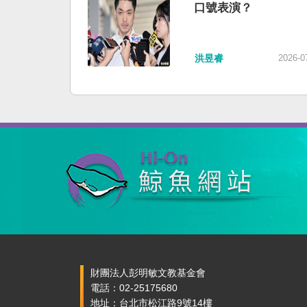
口號表演？
洪昱睿
2026-0
財團法人彭明敏文教基金會
電話：02-25175680
地址：台北市松江路9號14樓