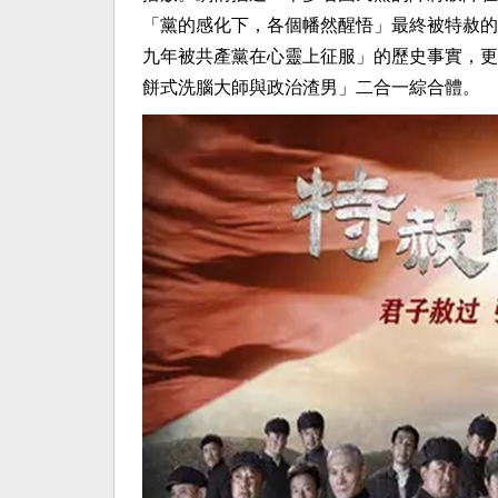
「黨的感化下，各個幡然醒悟」最終被特赦的
九年被共產黨在心靈上征服」的歷史事實，更
餅式洗腦大師與政治渣男」二合一綜合體。