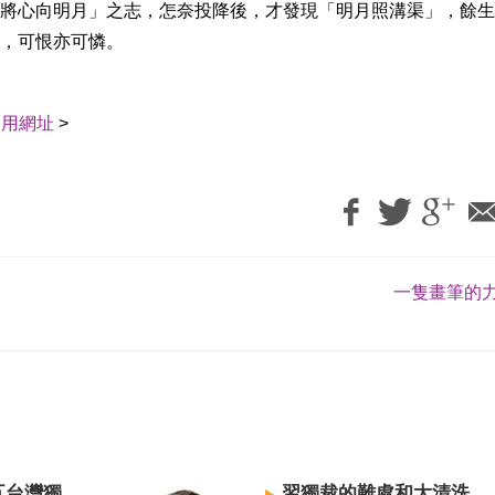
將心向明月」之志，怎奈投降後，才發現「明月照溝渠」，餘生
，可恨亦可憐。
引用網址
>
一隻畫筆的力
五台灣獨
習獨裁的難處和大清洗