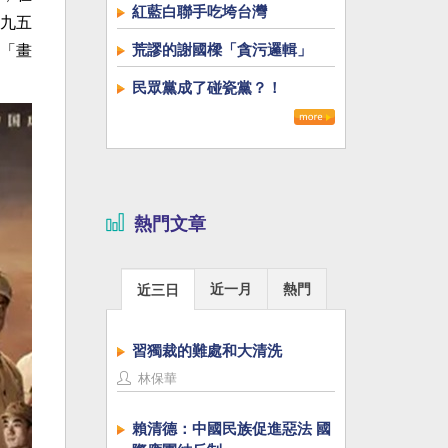
紅藍白聯手吃垮台灣
九五
荒謬的謝國樑「貪污邏輯」
「畫
民眾黨成了碰瓷黨？！
熱門文章
近一月
熱門
近三日
習獨裁的難處和大清洗
林保華
賴清德：中國民族促進惡法 國