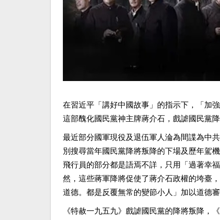
在習近平「講好中國故事」的指示下，「加強
這部醜化國民黨神主牌蔣介石，戲謔國民黨降
最近部分國軍現役及退伍軍人淪為間諜為中共
別搜尋當年國民黨降將叛降的下場及歷年駕機
飛行員的部分都是語焉不詳，只用「過著幸福
然，這些蔣軍降將促使了蔣介石政權的垮臺，
道德。都是反覆無常的變節小人」加以道德審
《特赦一九五九》戲謔國民黨的降將叛降，《