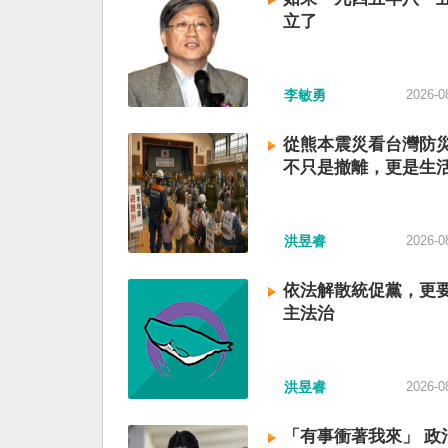
立了
李敏勇
2026-0
從熊本震災看台灣防
不只是撤離，更是生
洪昱睿
2026-0
依法解散統促黨，更
主法治
洪昱睿
2026-0
「有事衝著我來」 政